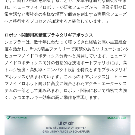
です。両社の強みを結集することで、変革的な新たな機会が生ま
れ、ヒューマノイドロボットが研究フェーズから、産業分野や日
常生活など実社会の多様な場面で価値を創出する実用化フェーズ
へと移行するプロセスが加速すると確信しています。」
ロボット関節用高精度プラネタリギアボックス
シェフラーは、数十年にわたって培ってきた経験と高い垂直統合
度を活かし、8つの製品ファミリーで実績のあるソリューションを
ヒューマノイドロボティクス分野へと展開しています。ヒューマ
ノイドロボティクス向けの包括的な技術ポートフォリオには、高
トルク密度・高効率・コンパクト設計を特長とするプラネタリギ
アボックスが含まれています。これらのギアボックスは、ヒュー
マノイドロボット向けに高度に統合されたアクチュエーターシス
テムの一部として組み込まれ、ロボット関節において精密で力強
く、かつエネルギー効率の高い動作を実現します。