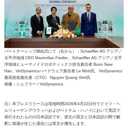
パートナーシップ締結式にて（右から）：Schaeffler AG アジア／
太平洋地域 CEO Maximilian Fiedler、Schaeffler AG アジア／太平
洋地域ヒューマノイドロボティックス担当責任者 Boon Siew
Han、VinDynamicsハードウェア責任者 Le Minh氏、VinDynamics
最高技術責任者（CTO） Nguyen Quang Vinh氏
画像：シェフラー / VinDynamics
注）本プレスリリースは現地時間2026年4月22日付でドイツ・ヘ
ルツォーゲンアウラッハおよびベトナム・ハノイにおいて英語で
発行されたものの日本語訳です。原文の英文と日本語訳の間で解
釈に相違が生じた場合には英文が優先します。