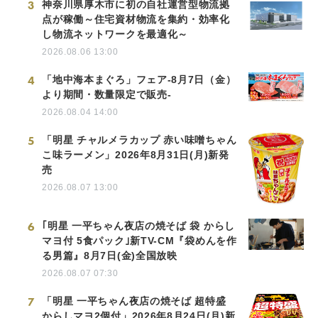
3
神奈川県厚木市に初の自社運営型物流拠
点が稼働～住宅資材物流を集約・効率化
し物流ネットワークを最適化～
2026.08.06 13:00
4
「地中海本まぐろ」フェア-8月7日（金）
より期間・数量限定で販売-
2026.08.04 14:00
5
「明星 チャルメラカップ 赤い味噌ちゃん
こ味ラーメン」2026年8月31日(月)新発
売
2026.08.07 13:00
6
｢明星 一平ちゃん夜店の焼そば 袋 からし
マヨ付 5食パック｣新TV-CM『袋めんを作
る男篇』8月7日(金)全国放映
2026.08.07 07:30
7
「明星 一平ちゃん夜店の焼そば 超特盛
からしマヨ2個付」2026年8月24日(月)新