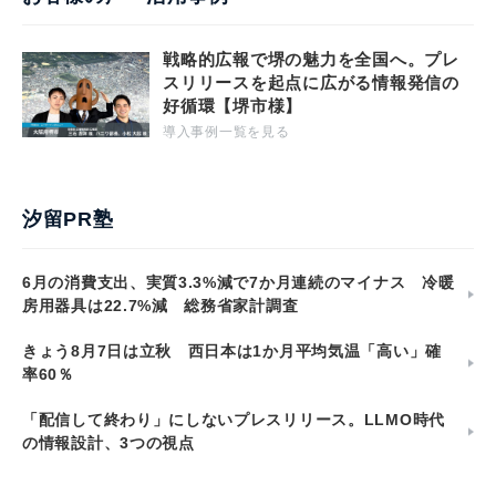
戦略的広報で堺の魅力を全国へ。プレ
スリリースを起点に広がる情報発信の
好循環【堺市様】
導入事例一覧を見る
汐留PR塾
6月の消費支出、実質3.3%減で7か月連続のマイナス 冷暖
房用器具は22.7%減 総務省家計調査
きょう8月7日は立秋 西日本は1か月平均気温「高い」確
率60％
「配信して終わり」にしないプレスリリース。LLMO時代
の情報設計、3つの視点