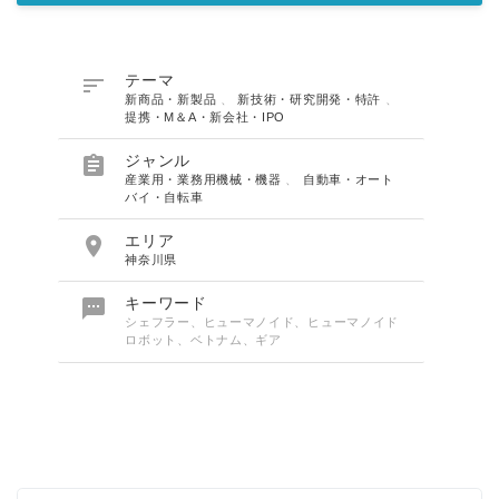

テーマ
新商品・新製品
、
新技術・研究開発・特許
、
提携・M＆A・新会社・IPO

ジャンル
産業用・業務用機械・機器
、
自動車・オート
バイ・自転車

エリア
神奈川県

キーワード
シェフラー、ヒューマノイド、ヒューマノイド
ロボット、ベトナム、ギア