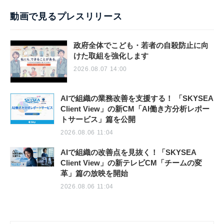
動画で見るプレスリリース
政府全体でこども・若者の自殺防止に向
けた取組を強化します
2026.08.07 14:00
AIで組織の業務改善を支援する！ 「SKYSEA
Client View」の新CM「AI働き方分析レポー
トサービス」篇を公開
2026.08.06 11:04
AIで組織の改善点を見抜く！「SKYSEA
Client View」の新テレビCM「チームの変
革」篇の放映を開始
2026.08.06 11:04