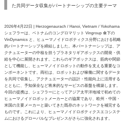
た共同データ収集がパートナーシップの主要テーマ
2026年4月22日 | Herzogenaurach / Hanoi, Vietnam / Yokohama
シェフラーは、ベトナムのコングロマリット Vingroup 傘下の
VinDynamics と、ヒューマノイドロボティクス分野における戦略
的パートナーシップを締結しました。本パートナーシップは、ア
クチュエーターの中核を担うプラネタリギアボックスの開発・供
給を中心に展開されます。これらのギアボックスは、筋肉や関節
として機能し、ヒューマノイドロボットの動作を支える重要なコ
ンポーネントです。両社は、ロボットおよび稼働に関するデータ
を共同で収集し、アクチュエーターの設計・性能向上に活用する
とともに、予知保全など将来的なサービスの基盤を構築します。
今回の提携は、シェフラーにとってアジア太平洋地域で初めての
ヒューマノイドロボットメーカーとの協業であり、欧州・中国・
米国の主要メーカーと築いてきた既存のネットワークを補完する
ものです。これにより、ヒューマノイドロボティクスエコシステ
ムにおけるグローバルなプレゼンスがさらに強化されます。