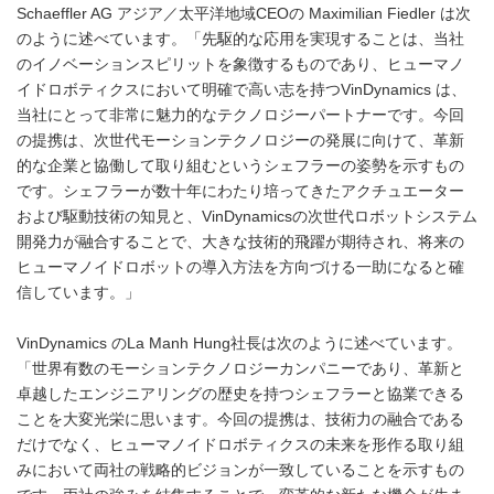
Schaeffler AG アジア／太平洋地域CEOの Maximilian Fiedler は次
のように述べています。「先駆的な応用を実現することは、当社
のイノベーションスピリットを象徴するものであり、ヒューマノ
イドロボティクスにおいて明確で高い志を持つVinDynamics は、
当社にとって非常に魅力的なテクノロジーパートナーです。今回
の提携は、次世代モーションテクノロジーの発展に向けて、革新
的な企業と協働して取り組むというシェフラーの姿勢を示すもの
です。シェフラーが数十年にわたり培ってきたアクチュエーター
および駆動技術の知見と、VinDynamicsの次世代ロボットシステム
開発力が融合することで、大きな技術的飛躍が期待され、将来の
ヒューマノイドロボットの導入方法を方向づける一助になると確
信しています。」
VinDynamics のLa Manh Hung社長は次のように述べています。
「世界有数のモーションテクノロジーカンパニーであり、革新と
卓越したエンジニアリングの歴史を持つシェフラーと協業できる
ことを大変光栄に思います。今回の提携は、技術力の融合である
だけでなく、ヒューマノイドロボティクスの未来を形作る取り組
みにおいて両社の戦略的ビジョンが一致していることを示すもの