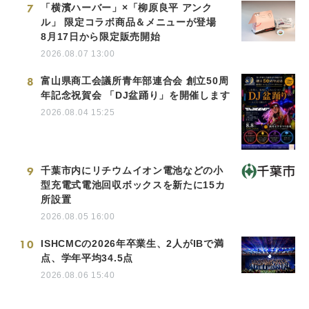
7
「横濱ハーバー」×「柳原良平 アンク
ル」 限定コラボ商品＆メニューが登場
8月17日から限定販売開始
2026.08.07 13:00
8
富山県商工会議所青年部連合会 創立50周
年記念祝賀会 「DJ盆踊り」を開催します
2026.08.04 15:25
9
千葉市内にリチウムイオン電池などの小
型充電式電池回収ボックスを新たに15カ
所設置
2026.08.05 16:00
10
ISHCMCの2026年卒業生、2人がIBで満
点、学年平均34.5点
2026.08.06 15:40