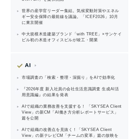
世界の産学官リーダー集結。気候変動対策やエネル
ギー安全保障の最前線を議論。「ICEF2026」10月
に東京開催
中大規模木造建築ブランド「with TREE」×サンケイ
ビル初の木造オフィスビルが竣工・開業
AI
市場調査の「検索・整理・深掘り」をAIで効率化
『2026年度 新入社員の会社生活意識調査 生成AI活
用意識編』の結果を発表
AIで組織の業務改善を支援する！ 「SKYSEA Client
View」の新CM「AI働き方分析レポートサービス」
篇を公開
AIで組織の改善点を見抜く！「SKYSEA Client
View」の新テレビCM「チームの変革」篇の放映を