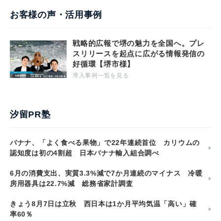
お客様の声・活用事例
戦略的広報で堺の魅力を全国へ。プレ
スリリースを起点に広がる情報発信の
好循環【堺市様】
導入事例一覧を見る
汐留PR塾
バナナ、「よく食べる果物」で22年連続首位 カリウムの
認知度は初の4割超 日本バナナ輸入組合調べ
6月の消費支出、実質3.3%減で7か月連続のマイナス 冷暖
房用器具は22.7%減 総務省家計調査
きょう8月7日は立秋 西日本は1か月平均気温「高い」確
率60％