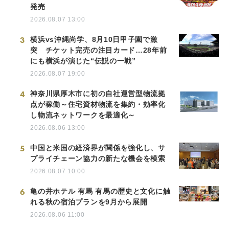
発売
2026.08.07 13:00
3
横浜vs沖縄尚学、8月10日甲子園で激
突 チケット完売の注目カード…28年前
にも横浜が演じた“伝説の一戦”
2026.08.07 19:00
4
神奈川県厚木市に初の自社運営型物流拠
点が稼働～住宅資材物流を集約・効率化
し物流ネットワークを最適化～
2026.08.06 13:00
5
中国と米国の経済界が関係を強化し、サ
プライチェーン協力の新たな機会を模索
2026.08.07 10:00
6
亀の井ホテル 有馬 有馬の歴史と文化に触
れる秋の宿泊プランを9月から展開
2026.08.06 11:00