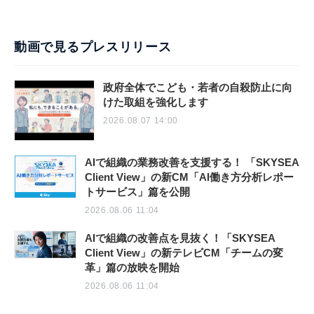
動画で見るプレスリリース
政府全体でこども・若者の自殺防止に向
けた取組を強化します
2026.08.07 14:00
AIで組織の業務改善を支援する！ 「SKYSEA
Client View」の新CM「AI働き方分析レポー
トサービス」篇を公開
2026.08.06 11:04
AIで組織の改善点を見抜く！「SKYSEA
Client View」の新テレビCM「チームの変
革」篇の放映を開始
2026.08.06 11:04