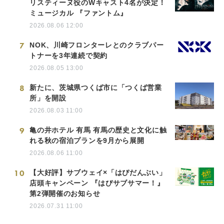
リスティーヌ役のWキャスト4名が決定！
ミュージカル 『ファントム』
2026.08.06 12:00
7
NOK、川崎フロンターレとのクラブパー
トナーを3年連続で契約
2026.08.05 13:00
8
新たに、茨城県つくば市に「つくば営業
所」を開設
2026.08.03 11:00
9
亀の井ホテル 有馬 有馬の歴史と文化に触
れる秋の宿泊プランを9月から展開
2026.08.06 11:00
10
【大好評】サブウェイ×「はぴだんぶい」
店頭キャンペーン 『はぴサブサマー！』
第2弾開催のお知らせ
2026.07.31 11:00