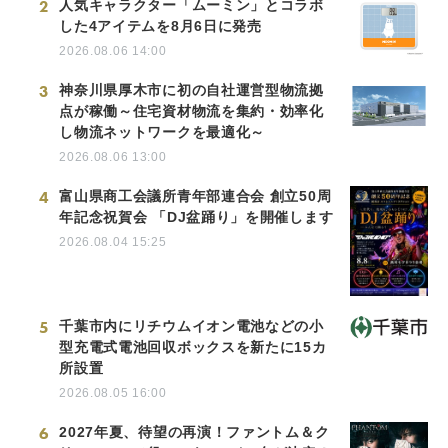
2
人気キャラクター「ムーミン」とコラボ
した4アイテムを8月6日に発売
2026.08.06 14:00
3
神奈川県厚木市に初の自社運営型物流拠
点が稼働～住宅資材物流を集約・効率化
し物流ネットワークを最適化～
2026.08.06 13:00
4
富山県商工会議所青年部連合会 創立50周
年記念祝賀会 「DJ盆踊り」を開催します
2026.08.04 15:25
5
千葉市内にリチウムイオン電池などの小
型充電式電池回収ボックスを新たに15カ
所設置
2026.08.05 16:00
6
2027年夏、待望の再演！ファントム＆ク