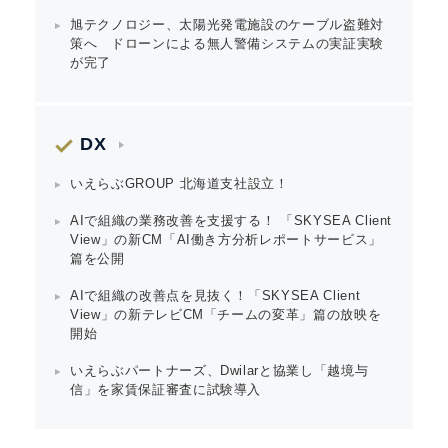
旭テクノロジー、太陽光発電施設のケーブル盗難対
策へ ドローンによる無人警備システムの実証実験
が完了
DX
いえらぶGROUP 北海道支社設立！
AIで組織の業務改善を支援する！ 「SKYSEA Client
View」の新CM「AI働き方分析レポートサービス」
篇を公開
AIで組織の改善点を見抜く！「SKYSEA Client
View」の新テレビCM「チームの変革」篇の放映を
開始
いえらぶパートナーズ、Dwilarと協業し「越境与
信」を家賃保証審査に試験導入