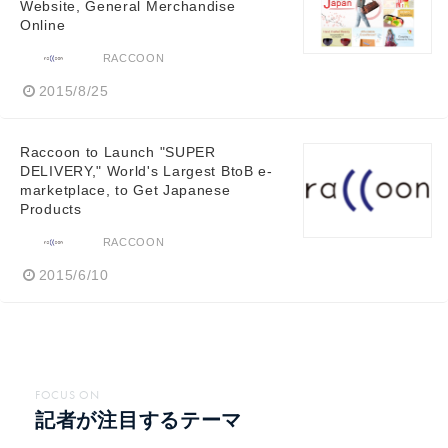
Website, General Merchandise
Online
RACCOON
2015/8/25
Raccoon to Launch "SUPER
DELIVERY," World's Largest BtoB e-
marketplace, to Get Japanese
Products
RACCOON
2015/6/10
FOCUS ON
記者が注目するテーマ