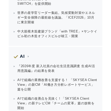
SWITCH」を提供開始
世界の産学官リーダー集結。気候変動対策やエネル
ギー安全保障の最前線を議論。「ICEF2026」10月
に東京開催
中大規模木造建築ブランド「with TREE」×サンケイ
ビル初の木造オフィスビルが竣工・開業
AI
『2026年度 新入社員の会社生活意識調査 生成AI活
用意識編』の結果を発表
AIで組織の業務改善を支援する！ 「SKYSEA Client
View」の新CM「AI働き方分析レポートサービス」
篇を公開
AIで組織の改善点を見抜く！「SKYSEA Client
View」の新テレビCM「チームの変革」篇の放映を
開始