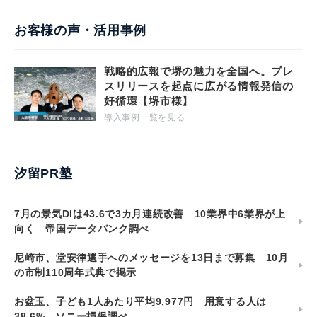
お客様の声・活用事例
戦略的広報で堺の魅力を全国へ。プレ
スリリースを起点に広がる情報発信の
好循環【堺市様】
導入事例一覧を見る
汐留PR塾
7月の景気DIは43.6で3カ月連続改善 10業界中6業界が上
向く 帝国データバンク調べ
尼崎市、堂安律選手へのメッセージを13日まで募集 10月
の市制110周年式典で掲示
お盆玉、子ども1人あたり平均9,977円 用意する人は
38.6% ソニー損保調べ