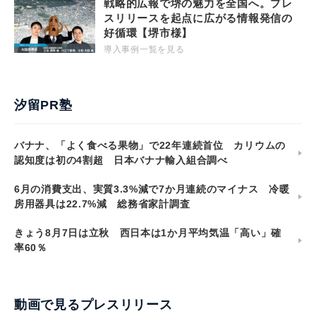
戦略的広報で堺の魅力を全国へ。プレ
スリリースを起点に広がる情報発信の
好循環【堺市様】
導入事例一覧を見る
汐留PR塾
バナナ、「よく食べる果物」で22年連続首位 カリウムの
認知度は初の4割超 日本バナナ輸入組合調べ
6月の消費支出、実質3.3%減で7か月連続のマイナス 冷暖
房用器具は22.7%減 総務省家計調査
きょう8月7日は立秋 西日本は1か月平均気温「高い」確
率60％
動画で見るプレスリリース