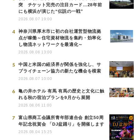
突 チケット完売の注目カード…28年前
にも横浜が演じた“伝説の一戦”
2026.08.07 19:00
4
神奈川県厚木市に初の自社運営型物流拠
点が稼働～住宅資材物流を集約・効率化
し物流ネットワークを最適化～
2026.08.06 13:00
5
中国と米国の経済界が関係を強化し、サ
プライチェーン協力の新たな機会を模索
2026.08.07 10:00
6
亀の井ホテル 有馬 有馬の歴史と文化に触
れる秋の宿泊プランを9月から展開
2026.08.06 11:00
7
富山県商工会議所青年部連合会 創立50周
年記念祝賀会 「DJ盆踊り」を開催します
2026.08.04 15:25