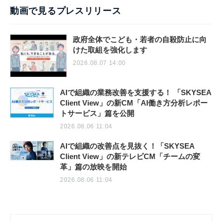
動画で見るプレスリリース
政府全体でこども・若者の自殺防止に向
けた取組を強化します
2026.08.07 14:00
AIで組織の業務改善を支援する！ 「SKYSEA
Client View」の新CM「AI働き方分析レポー
トサービス」篇を公開
2026.08.06 11:04
AIで組織の改善点を見抜く！「SKYSEA
Client View」の新テレビCM「チームの変
革」篇の放映を開始
2026.08.06 11:04