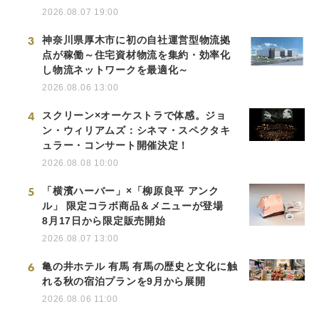
2026.08.07 19:00
3
神奈川県厚木市に初の自社運営型物流拠
点が稼働～住宅資材物流を集約・効率化
し物流ネットワークを最適化～
2026.08.06 13:00
4
スクリーン×オーケストラで体感。ジョ
ン・ウィリアムズ：シネマ・スペクタキ
ュラー・コンサート開催決定！
2026.08.08 10:00
5
「横濱ハーバー」×「柳原良平 アンク
ル」 限定コラボ商品＆メニューが登場
8月17日から限定販売開始
2026.08.07 13:00
6
亀の井ホテル 有馬 有馬の歴史と文化に触
れる秋の宿泊プランを9月から展開
2026.08.06 11:00