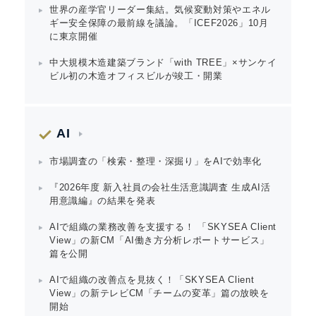
世界の産学官リーダー集結。気候変動対策やエネル
ギー安全保障の最前線を議論。「ICEF2026」10月
に東京開催
中大規模木造建築ブランド「with TREE」×サンケイ
ビル初の木造オフィスビルが竣工・開業
AI
市場調査の「検索・整理・深掘り」をAIで効率化
『2026年度 新入社員の会社生活意識調査 生成AI活
用意識編』の結果を発表
AIで組織の業務改善を支援する！ 「SKYSEA Client
View」の新CM「AI働き方分析レポートサービス」
篇を公開
AIで組織の改善点を見抜く！「SKYSEA Client
View」の新テレビCM「チームの変革」篇の放映を
開始