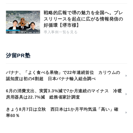
戦略的広報で堺の魅力を全国へ。プレ
スリリースを起点に広がる情報発信の
好循環【堺市様】
導入事例一覧を見る
汐留PR塾
バナナ、「よく食べる果物」で22年連続首位 カリウムの
認知度は初の4割超 日本バナナ輸入組合調べ
6月の消費支出、実質3.3%減で7か月連続のマイナス 冷暖
房用器具は22.7%減 総務省家計調査
きょう8月7日は立秋 西日本は1か月平均気温「高い」確
率60％