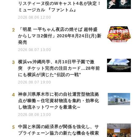
リスティーヌ役のWキャスト4名が決定！
ミュージカル 『ファントム』
2026.08.06 12:00
2
「明星 一平ちゃん夜店の焼そば 超特盛
からしマヨ2個付」2026年8月24日(月)新
発売
2026.08.07 13:00
3
横浜vs沖縄尚学、8月10日甲子園で激
突 チケット完売の注目カード…28年前
にも横浜が演じた“伝説の一戦”
2026.08.07 19:00
4
神奈川県厚木市に初の自社運営型物流拠
点が稼働～住宅資材物流を集約・効率化
し物流ネットワークを最適化～
2026.08.06 13:00
5
中国と米国の経済界が関係を強化し、サ
プライチェーン協力の新たな機会を模索