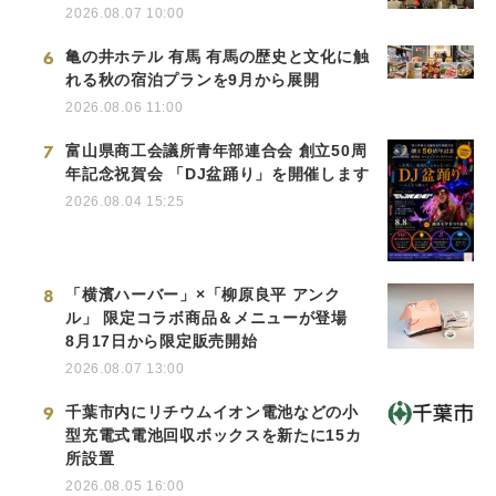
2026.08.07 10:00
6
亀の井ホテル 有馬 有馬の歴史と文化に触
れる秋の宿泊プランを9月から展開
2026.08.06 11:00
7
富山県商工会議所青年部連合会 創立50周
年記念祝賀会 「DJ盆踊り」を開催します
2026.08.04 15:25
8
「横濱ハーバー」×「柳原良平 アンク
ル」 限定コラボ商品＆メニューが登場
8月17日から限定販売開始
2026.08.07 13:00
9
千葉市内にリチウムイオン電池などの小
型充電式電池回収ボックスを新たに15カ
所設置
2026.08.05 16:00