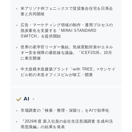
米アリゾナ州フェニックスで賃貸集合住宅を日系企
業と共同開発
広告・マーケティング領域の制作・運用プロセスの
脱炭素化を支援する「MIRAI STANDARD
SWITCH」を提供開始
世界の産学官リーダー集結。気候変動対策やエネル
ギー安全保障の最前線を議論。「ICEF2026」10月
に東京開催
中大規模木造建築ブランド「with TREE」×サンケイ
ビル初の木造オフィスビルが竣工・開業
AI
市場調査の「検索・整理・深掘り」をAIで効率化
『2026年度 新入社員の会社生活意識調査 生成AI活
用意識編』の結果を発表