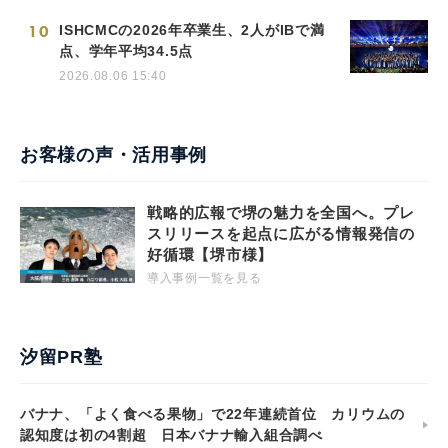
10
ISHCMCの2026年卒業生、2人がIBで満
点、学年平均34.5点
2026.08.06 15:40
お客様の声・活用事例
戦略的広報で堺の魅力を全国へ。プレ
スリリースを起点に広がる情報発信の
好循環【堺市様】
導入事例一覧を見る
汐留PR塾
バナナ、「よく食べる果物」で22年連続首位 カリウムの
認知度は初の4割超 日本バナナ輸入組合調べ