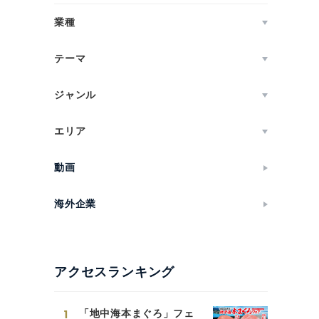
業種
テーマ
ジャンル
エリア
動画
海外企業
アクセスランキング
1
「地中海本まぐろ」フェ