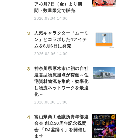
ア-8月7日（金）より期
間・数量限定で販売-
2026.08.04 14:00
2
人気キャラクター「ムーミ
ン」とコラボした4アイテ
ムを8月6日に発売
2026.08.06 14:00
3
神奈川県厚木市に初の自社
運営型物流拠点が稼働～住
宅資材物流を集約・効率化
し物流ネットワークを最適
化～
2026.08.06 13:00
4
富山県商工会議所青年部連
合会 創立50周年記念祝賀
会 「DJ盆踊り」を開催し
ます