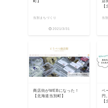
町】
店
【
当別まちづくり
当
2021/3/31
商店街がWEBになった！
ベ
【北海道当別町】
円
【