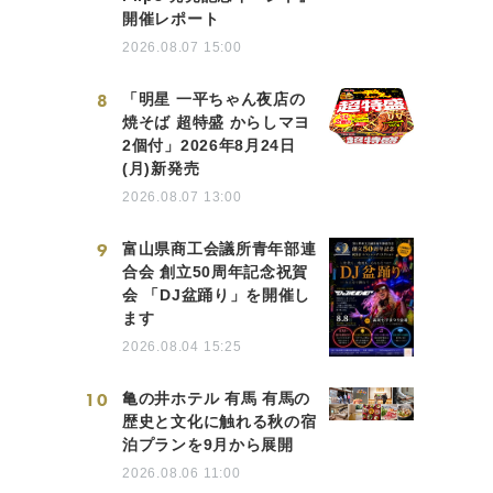
開催レポート
2026.08.07 15:00
8
「明星 一平ちゃん夜店の
焼そば 超特盛 からしマヨ
2個付」2026年8月24日
(月)新発売
2026.08.07 13:00
9
富山県商工会議所青年部連
合会 創立50周年記念祝賀
会 「DJ盆踊り」を開催し
ます
2026.08.04 15:25
10
亀の井ホテル 有馬 有馬の
歴史と文化に触れる秋の宿
泊プランを9月から展開
2026.08.06 11:00