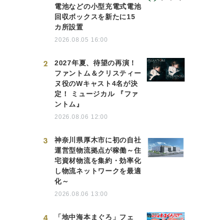
電池などの小型充電式電池
回収ボックスを新たに15
カ所設置
2026.08.05 16:00
2
2027年夏、待望の再演！
ファントム＆クリスティー
ヌ役のWキャスト4名が決
定！ ミュージカル 『ファ
ントム』
2026.08.06 12:00
3
神奈川県厚木市に初の自社
運営型物流拠点が稼働～住
宅資材物流を集約・効率化
し物流ネットワークを最適
化～
2026.08.06 13:00
4
「地中海本まぐろ」フェ