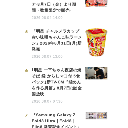
ア-8月7日（金）より期
間・数量限定で販売-
2026.08.04 14:00
5
「明星 チャルメラカップ
赤い味噌ちゃんこ味ラーメ
ン」2026年8月31日(月)新
発売
2026.08.07 13:00
6
｢明星 一平ちゃん夜店の焼
そば 袋 からしマヨ付 5食
パック｣新TV-CM『袋めん
を作る男篇』8月7日(金)全
国放映
2026.08.07 07:30
7
『Samsung Galaxy Z
Fold8 Ultra｜Fold8｜
Flip8 発売記念イベント』