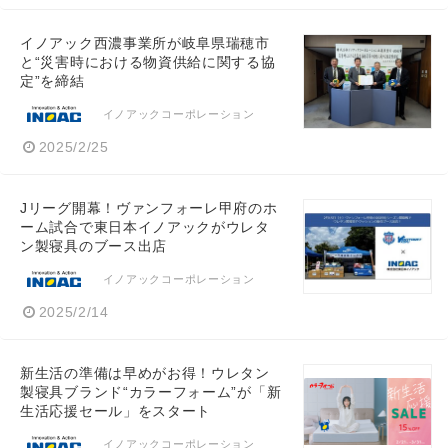
イノアック西濃事業所が岐阜県瑞穂市
と“災害時における物資供給に関する協
定”を締結
イノアックコーポレーション
2025/2/25
Jリーグ開幕！ヴァンフォーレ甲府のホ
ーム試合で東日本イノアックがウレタ
ン製寝具のブース出店
イノアックコーポレーション
2025/2/14
新生活の準備は早めがお得！ウレタン
製寝具ブランド“カラーフォーム”が「新
生活応援セール」をスタート
イノアックコーポレーション