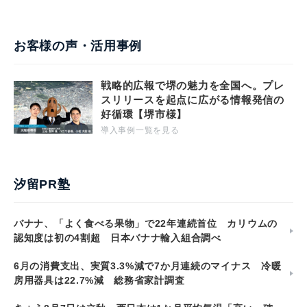
お客様の声・活用事例
戦略的広報で堺の魅力を全国へ。プレ
スリリースを起点に広がる情報発信の
好循環【堺市様】
導入事例一覧を見る
汐留PR塾
バナナ、「よく食べる果物」で22年連続首位 カリウムの
認知度は初の4割超 日本バナナ輸入組合調べ
6月の消費支出、実質3.3%減で7か月連続のマイナス 冷暖
房用器具は22.7%減 総務省家計調査