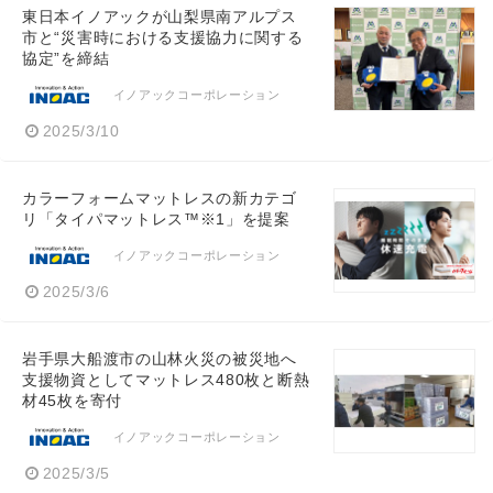
東日本イノアックが山梨県南アルプス
市と“災害時における支援協力に関する
協定”を締結
イノアックコーポレーション
2025/3/10
カラーフォームマットレスの新カテゴ
リ「タイパマットレス™※1」を提案
イノアックコーポレーション
2025/3/6
岩手県大船渡市の山林火災の被災地へ
支援物資としてマットレス480枚と断熱
材45枚を寄付
イノアックコーポレーション
2025/3/5