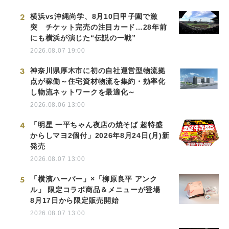
2
横浜vs沖縄尚学、8月10日甲子園で激
突 チケット完売の注目カード…28年前
にも横浜が演じた“伝説の一戦”
2026.08.07 19:00
3
神奈川県厚木市に初の自社運営型物流拠
点が稼働～住宅資材物流を集約・効率化
し物流ネットワークを最適化～
2026.08.06 13:00
4
「明星 一平ちゃん夜店の焼そば 超特盛
からしマヨ2個付」2026年8月24日(月)新
発売
2026.08.07 13:00
5
「横濱ハーバー」×「柳原良平 アンク
ル」 限定コラボ商品＆メニューが登場
8月17日から限定販売開始
2026.08.07 13:00