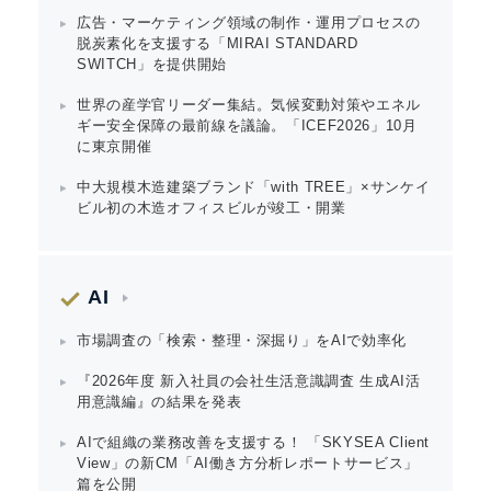
Japanese
広告・マーケティング領域の制作・運用プロセスの
脱炭素化を支援する「MIRAI STANDARD
SWITCH」を提供開始
世界の産学官リーダー集結。気候変動対策やエネル
ギー安全保障の最前線を議論。「ICEF2026」10月
に東京開催
English
中大規模木造建築ブランド「with TREE」×サンケイ
ビル初の木造オフィスビルが竣工・開業
AI
市場調査の「検索・整理・深掘り」をAIで効率化
『2026年度 新入社員の会社生活意識調査 生成AI活
用意識編』の結果を発表
AIで組織の業務改善を支援する！ 「SKYSEA Client
View」の新CM「AI働き方分析レポートサービス」
篇を公開