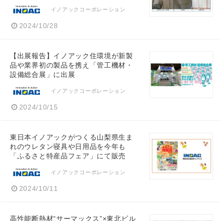
イノアックコーポレーション
2024/10/28
【出展報告】イノアック住環境が新製
品や業界初の製品を携え「管工機材・
設備総合展」に出展
イノアックコーポレーション
2024/10/15
東日本イノアックがつくる山梨県生ま
れのウレタン寝具や日用品を今年も
「ふるさと特産品フェア」にて販売
イノアックコーポレーション
2024/10/11
高性能断熱材“サーマックス”×東北ビル