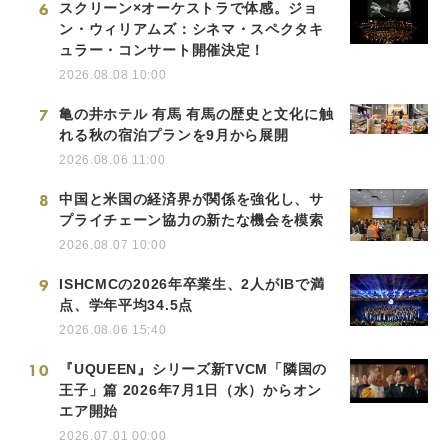
6
スクリーン×オーケストラで体感。ジョ
ン・ウィリアムズ：シネマ・スペクタキ
ュラー・コンサート開催決定！
2026.08.08 10:00
7
亀の井ホテル 有馬 有馬の歴史と文化に触
れる秋の宿泊プランを9月から展開
2026.08.06 11:00
8
中国と米国の経済界が関係を強化し、サ
プライチェーン協力の新たな機会を模索
2026.08.07 10:00
9
ISHCMCの2026年卒業生、2人がIBで満
点、学年平均34.5点
2026.08.06 15:40
10
『UQUEEN』シリーズ新TVCM「隣国の
王子」篇 2026年7月1日（水）からオン
エア開始
2026.07.01 00:00