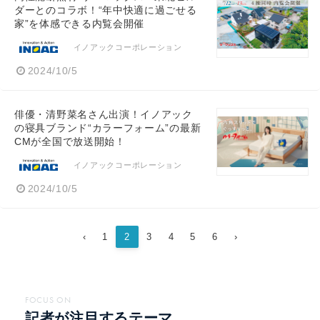
ダーとのコラボ！“年中快適に過ごせる
家”を体感できる内覧会開催
イノアックコーポレーション
2024/10/5
俳優・清野菜名さん出演！イノアック
の寝具ブランド“カラーフォーム”の最新
CMが全国で放送開始！
イノアックコーポレーション
2024/10/5
‹
1
2
3
4
5
6
›
FOCUS ON
記者が注目するテーマ