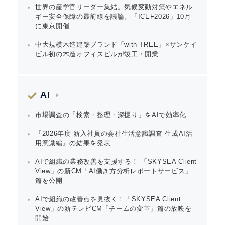
世界の産学官リーダー集結。気候変動対策やエネル
ギー安全保障の最前線を議論。「ICEF2026」10月
に東京開催
中大規模木造建築ブランド「with TREE」×サンケイ
ビル初の木造オフィスビルが竣工・開業
AI
市場調査の「検索・整理・深掘り」をAIで効率化
『2026年度 新入社員の会社生活意識調査 生成AI活
用意識編』の結果を発表
AIで組織の業務改善を支援する！ 「SKYSEA Client
View」の新CM「AI働き方分析レポートサービス」
篇を公開
AIで組織の改善点を見抜く！「SKYSEA Client
View」の新テレビCM「チームの変革」篇の放映を
開始