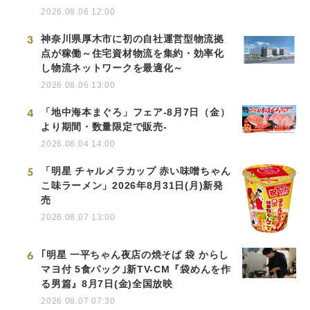
2026.08.06 12:00
3
神奈川県厚木市に初の自社運営型物流拠
点が稼働～住宅資材物流を集約・効率化
し物流ネットワークを最適化～
2026.08.06 13:00
4
「地中海本まぐろ」フェア-8月7日（金）
より期間・数量限定で販売-
2026.08.04 14:00
5
「明星 チャルメラカップ 赤い味噌ちゃん
こ味ラーメン」2026年8月31日(月)新発
売
2026.08.07 13:00
6
｢明星 一平ちゃん夜店の焼そば 袋 からし
マヨ付 5食パック｣新TV-CM『袋めんを作
る男篇』8月7日(金)全国放映
2026.08.07 07:30