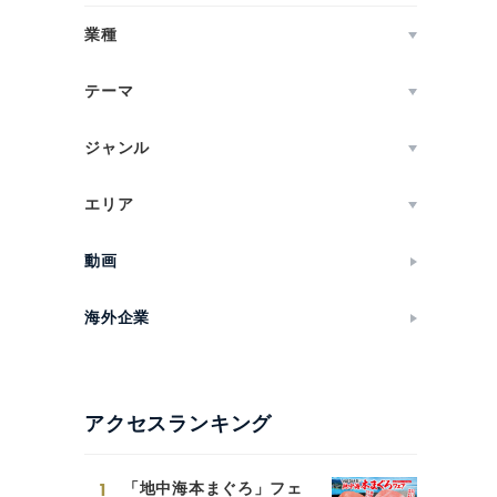
業種
テーマ
ジャンル
エリア
動画
海外企業
アクセスランキング
1
「地中海本まぐろ」フェ