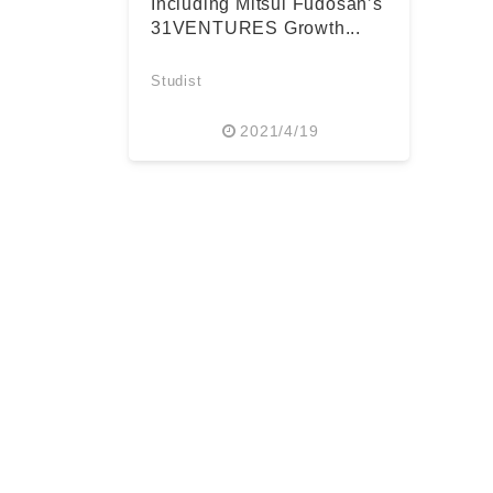
Including Mitsui Fudosan’s
31VENTURES Growth...
Studist
2021/4/19