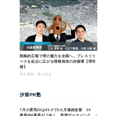
戦略的広報で堺の魅力を全国へ。プレスリリ
ースを起点に広がる情報発信の好循環【堺市
様】
導入事例一覧を見る
汐留PR塾
7月の景気DIは43.6で3カ月連続改善 10
業界中6業界が上向く 帝国データバンク