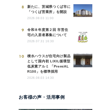
8
新たに、茨城県つくば市に
「つくば営業所」を開設
2026.08.03 11:00
9
令和８年度第２回 市営住
宅の入居者募集について
2026.07.31 16:30
10
積水ハウスが住宅向け製品
として国内初 LIXIL循環型
低炭素アルミ 「PremiAL
R100」を標準採用
2026.08.03 14:30
お客様の声・活用事例