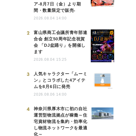
ア-8月7日（金）より期
間・数量限定で販売-
2026.08.04 14:00
2
富山県商工会議所青年部連
合会 創立50周年記念祝賀
会 「DJ盆踊り」を開催し
ます
2026.08.04 15:25
3
人気キャラクター「ムーミ
ン」とコラボした4アイテ
ムを8月6日に発売
2026.08.06 14:00
4
神奈川県厚木市に初の自社
運営型物流拠点が稼働～住
宅資材物流を集約・効率化
し物流ネットワークを最適
化～