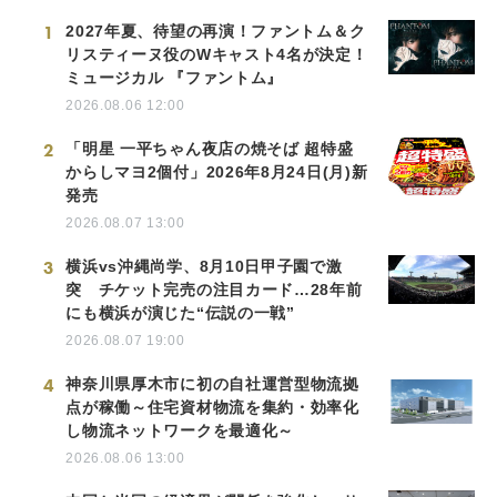
1
2027年夏、待望の再演！ファントム＆ク
リスティーヌ役のWキャスト4名が決定！
ミュージカル 『ファントム』
2026.08.06 12:00
2
「明星 一平ちゃん夜店の焼そば 超特盛
からしマヨ2個付」2026年8月24日(月)新
発売
2026.08.07 13:00
3
横浜vs沖縄尚学、8月10日甲子園で激
突 チケット完売の注目カード…28年前
にも横浜が演じた“伝説の一戦”
2026.08.07 19:00
4
神奈川県厚木市に初の自社運営型物流拠
点が稼働～住宅資材物流を集約・効率化
し物流ネットワークを最適化～
2026.08.06 13:00