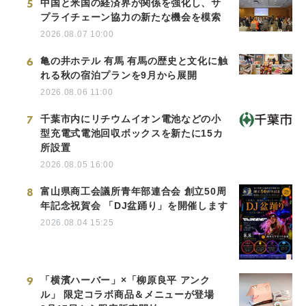
5
中国と米国の経済界が関係を強化し、サ
プライチェーン協力の新たな機会を模索
2026.08.07 10:00
6
亀の井ホテル 有馬 有馬の歴史と文化に触
れる秋の宿泊プランを9月から展開
2026.08.06 11:00
7
千葉市内にリチウムイオン電池などの小
型充電式電池回収ボックスを新たに15カ
所設置
2026.08.05 16:00
8
富山県商工会議所青年部連合会 創立50周
年記念祝賀会 「DJ盆踊り」を開催します
2026.08.04 15:25
9
「横濱ハーバー」×「柳原良平 アンク
ル」 限定コラボ商品＆メニューが登場