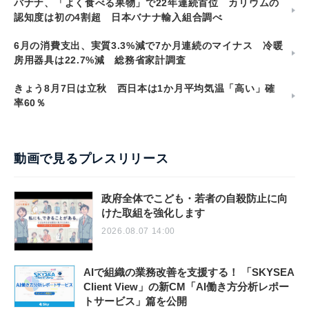
バナナ、「よく食べる果物」で22年連続首位 カリウムの
認知度は初の4割超 日本バナナ輸入組合調べ
6月の消費支出、実質3.3%減で7か月連続のマイナス 冷暖
房用器具は22.7%減 総務省家計調査
きょう8月7日は立秋 西日本は1か月平均気温「高い」確
率60％
動画で見るプレスリリース
政府全体でこども・若者の自殺防止に向
けた取組を強化します
2026.08.07 14:00
AIで組織の業務改善を支援する！ 「SKYSEA
Client View」の新CM「AI働き方分析レポー
トサービス」篇を公開