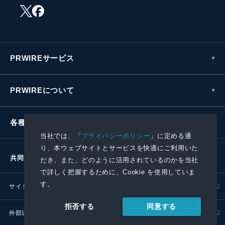
PRWIREサービス
PRWIREについて
各種お問い合わせ
当社では、「
プライバシーポリシー
」に定める通
り、本ウェブサイトとサービスを快適にご利用いた
共同通信社グループ
だき、また、どのように活用されているのかを当社
で詳しく把握するために、Cookie を使用していま
す。
サイトポリシー
プライバシーポリシー
同意する
拒否する
外部送信ポリシー
プレスリリース取扱基準