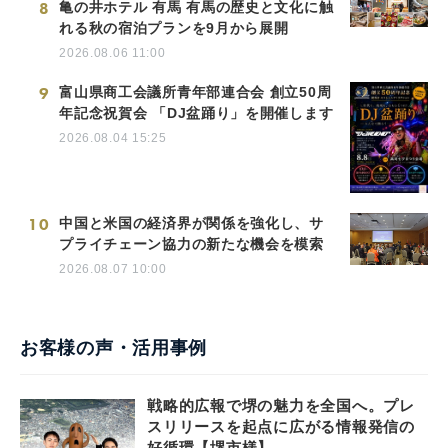
8
亀の井ホテル 有馬 有馬の歴史と文化に触
れる秋の宿泊プランを9月から展開
2026.08.06 11:00
9
富山県商工会議所青年部連合会 創立50周
年記念祝賀会 「DJ盆踊り」を開催します
2026.08.04 15:25
10
中国と米国の経済界が関係を強化し、サ
プライチェーン協力の新たな機会を模索
2026.08.07 10:00
お客様の声・活用事例
戦略的広報で堺の魅力を全国へ。プレ
スリリースを起点に広がる情報発信の
好循環【堺市様】