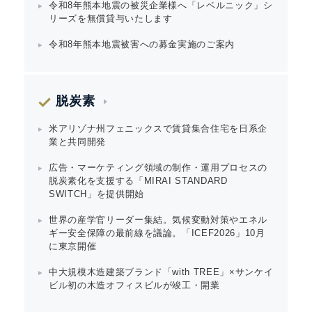
令和8年熊本地震の被災企業様へ「レベルニック」シ
リーズを無償貸与いたします
令和8年熊本地震被害への募金実施のご案内
脱炭素
米アリゾナ州フェニックスで賃貸集合住宅を日系企
業と共同開発
広告・マーケティング領域の制作・運用プロセスの
脱炭素化を支援する「MIRAI STANDARD
SWITCH」を提供開始
世界の産学官リーダー集結。気候変動対策やエネル
ギー安全保障の最前線を議論。「ICEF2026」10月
に東京開催
中大規模木造建築ブランド「with TREE」×サンケイ
ビル初の木造オフィスビルが竣工・開業