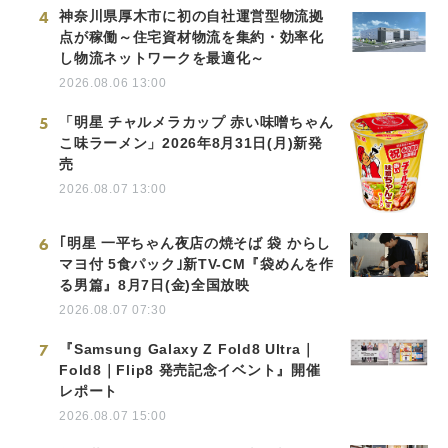
4
神奈川県厚木市に初の自社運営型物流拠
点が稼働～住宅資材物流を集約・効率化
し物流ネットワークを最適化～
2026.08.06 13:00
5
「明星 チャルメラカップ 赤い味噌ちゃん
こ味ラーメン」2026年8月31日(月)新発
売
2026.08.07 13:00
6
｢明星 一平ちゃん夜店の焼そば 袋 からし
マヨ付 5食パック｣新TV-CM『袋めんを作
る男篇』8月7日(金)全国放映
2026.08.07 07:30
7
『Samsung Galaxy Z Fold8 Ultra｜
Fold8｜Flip8 発売記念イベント』開催
レポート
2026.08.07 15:00