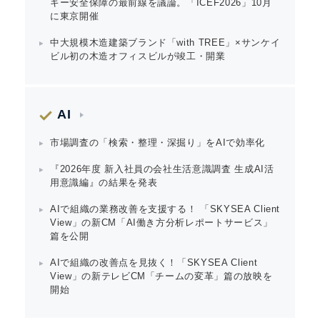
ギー安全保障の最前線を議論。「ICEF2026」10月
に東京開催
中大規模木造建築ブランド「with TREE」×サンケイ
ビル初の木造オフィスビルが竣工・開業
AI
市場調査の「検索・整理・深掘り」をAIで効率化
『2026年度 新入社員の会社生活意識調査 生成AI活
用意識編』の結果を発表
AIで組織の業務改善を支援する！ 「SKYSEA Client
View」の新CM「AI働き方分析レポートサービス」
篇を公開
AIで組織の改善点を見抜く！「SKYSEA Client
View」の新テレビCM「チームの変革」篇の放映を
開始