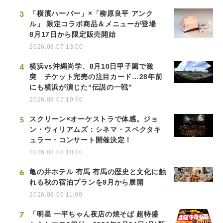
3
「横濱ハーバー」×「柳原良平 アンク
ル」 限定コラボ商品＆メニューが登場
8月17日から限定販売開始
2026.08.07 13:00
4
横浜vs沖縄尚学、8月10日甲子園で激
突 チケット完売の注目カード…28年前
にも横浜が演じた“伝説の一戦”
2026.08.07 19:00
5
スクリーン×オーケストラで体感。ジョ
ン・ウィリアムズ：シネマ・スペクタキ
ュラー・コンサート開催決定！
2026.08.08 10:00
6
亀の井ホテル 有馬 有馬の歴史と文化に触
れる秋の宿泊プランを9月から展開
2026.08.06 11:00
7
「明星 一平ちゃん夜店の焼そば 超特盛