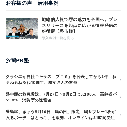
お客様の声・活用事例
戦略的広報で堺の魅力を全国へ。プレ
スリリースを起点に広がる情報発信の
好循環【堺市様】
導入事例一覧を見る
汐留PR塾
クラシエが自社キャラの「ブキミ」を公表してから1年 ね
るねるねるね40周年、魔女さんの変身
熱中症の救急搬送、7月27日〜8月2日は9,180人 高齢者が
59.6% 消防庁の速報値
豊島屋、きょう8月10日「鳩の日」限定 鳩サブレー1枚が
入るポーチ「はとっこ」を販売、オンラインは24時間受注