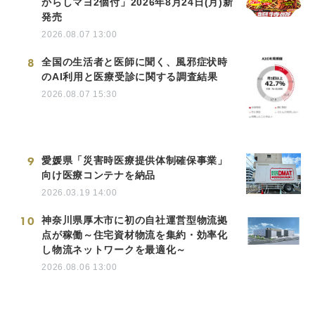
からしマヨ2個付」2026年8月24日(月)新
発売
2026.08.07 13:00
8
全国の生活者と医師に聞く、風邪症状時
のAI利用と医療受診に関する調査結果
2026.08.07 15:30
9
愛媛県「災害時医療提供体制確保事業」
向け医療コンテナを納品
2026.03.19 14:00
10
神奈川県厚木市に初の自社運営型物流拠
点が稼働～住宅資材物流を集約・効率化
し物流ネットワークを最適化～
2026.08.06 13:00