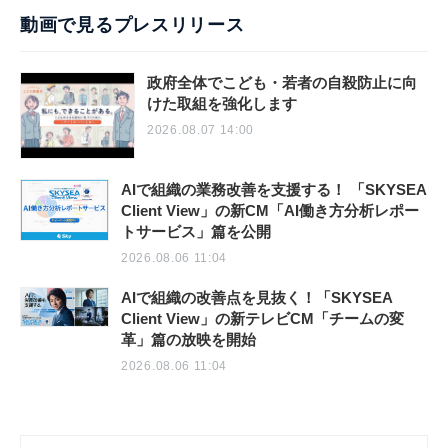
動画で見るプレスリリース
政府全体でこども・若者の自殺防止に向
けた取組を強化します
2026.08.07 14:00
AIで組織の業務改善を支援する！ 「SKYSEA
Client View」の新CM「AI働き方分析レポー
トサービス」篇を公開
2026.08.06 11:04
AIで組織の改善点を見抜く！「SKYSEA
Client View」の新テレビCM「チームの変
革」篇の放映を開始
2026.08.06 11:04