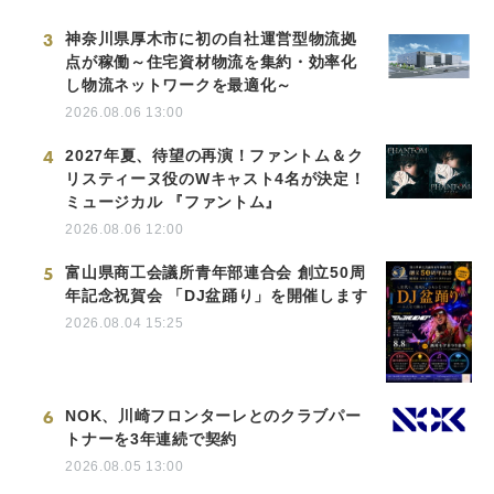
3
神奈川県厚木市に初の自社運営型物流拠
点が稼働～住宅資材物流を集約・効率化
し物流ネットワークを最適化～
2026.08.06 13:00
4
2027年夏、待望の再演！ファントム＆ク
リスティーヌ役のWキャスト4名が決定！
ミュージカル 『ファントム』
2026.08.06 12:00
5
富山県商工会議所青年部連合会 創立50周
年記念祝賀会 「DJ盆踊り」を開催します
2026.08.04 15:25
6
NOK、川崎フロンターレとのクラブパー
トナーを3年連続で契約
2026.08.05 13:00