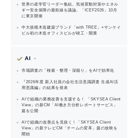
世界の産学官リーダー集結。気候変動対策やエネル
ギー安全保障の最前線を議論。「ICEF2026」10月
に東京開催
中大規模木造建築ブランド「with TREE」×サンケイ
ビル初の木造オフィスビルが竣工・開業
AI
市場調査の「検索・整理・深掘り」をAIで効率化
『2026年度 新入社員の会社生活意識調査 生成AI活
用意識編』の結果を発表
AIで組織の業務改善を支援する！ 「SKYSEA Client
View」の新CM「AI働き方分析レポートサービス」
篇を公開
AIで組織の改善点を見抜く！「SKYSEA Client
View」の新テレビCM「チームの変革」篇の放映を
開始