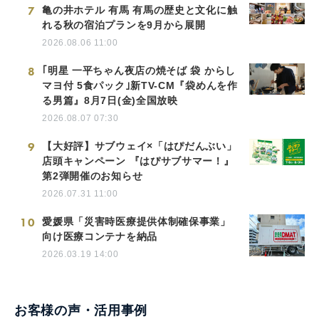
7
亀の井ホテル 有馬 有馬の歴史と文化に触
れる秋の宿泊プランを9月から展開
2026.08.06 11:00
8
｢明星 一平ちゃん夜店の焼そば 袋 からし
マヨ付 5食パック｣新TV-CM『袋めんを作
る男篇』8月7日(金)全国放映
2026.08.07 07:30
9
【大好評】サブウェイ×「はぴだんぶい」
店頭キャンペーン 『はぴサブサマー！』
第2弾開催のお知らせ
2026.07.31 11:00
10
愛媛県「災害時医療提供体制確保事業」
向け医療コンテナを納品
2026.03.19 14:00
お客様の声・活用事例