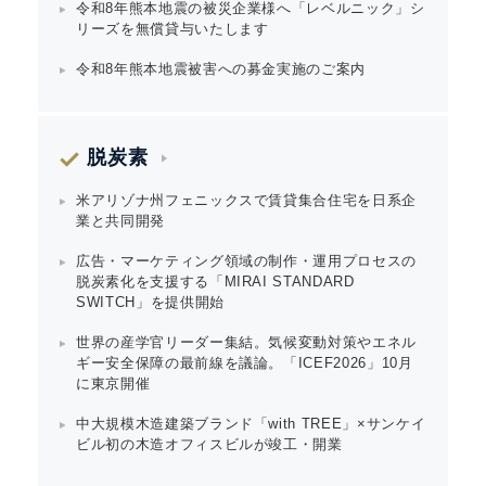
令和8年熊本地震の被災企業様へ「レベルニック」シ
リーズを無償貸与いたします
令和8年熊本地震被害への募金実施のご案内
脱炭素
米アリゾナ州フェニックスで賃貸集合住宅を日系企
業と共同開発
広告・マーケティング領域の制作・運用プロセスの
脱炭素化を支援する「MIRAI STANDARD
SWITCH」を提供開始
世界の産学官リーダー集結。気候変動対策やエネル
ギー安全保障の最前線を議論。「ICEF2026」10月
に東京開催
中大規模木造建築ブランド「with TREE」×サンケイ
ビル初の木造オフィスビルが竣工・開業