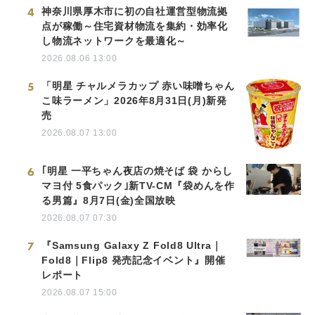
4
神奈川県厚木市に初の自社運営型物流拠
点が稼働～住宅資材物流を集約・効率化
し物流ネットワークを最適化～
2026.08.06 13:00
5
「明星 チャルメラカップ 赤い味噌ちゃん
こ味ラーメン」2026年8月31日(月)新発
売
2026.08.07 13:00
6
｢明星 一平ちゃん夜店の焼そば 袋 からし
マヨ付 5食パック｣新TV-CM『袋めんを作
る男篇』8月7日(金)全国放映
2026.08.07 07:30
7
『Samsung Galaxy Z Fold8 Ultra｜
Fold8｜Flip8 発売記念イベント』開催
レポート
2026.08.07 15:00