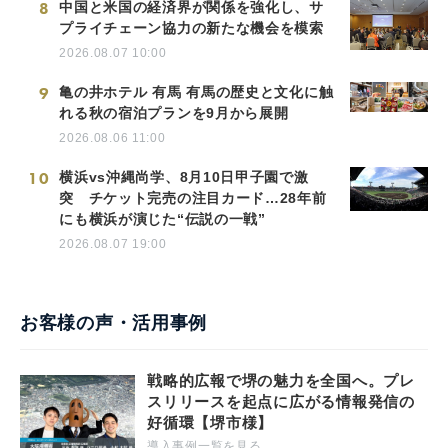
8
中国と米国の経済界が関係を強化し、サ
プライチェーン協力の新たな機会を模索
2026.08.07 10:00
9
亀の井ホテル 有馬 有馬の歴史と文化に触
れる秋の宿泊プランを9月から展開
2026.08.06 11:00
10
横浜vs沖縄尚学、8月10日甲子園で激
突 チケット完売の注目カード…28年前
にも横浜が演じた“伝説の一戦”
2026.08.07 19:00
お客様の声・活用事例
戦略的広報で堺の魅力を全国へ。プレ
スリリースを起点に広がる情報発信の
好循環【堺市様】
導入事例一覧を見る