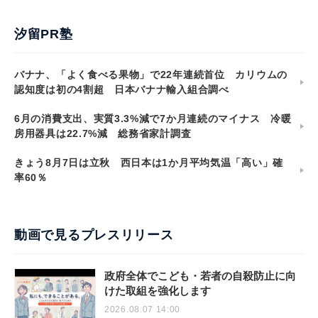
汐留PR塾
バナナ、「よく食べる果物」で22年連続首位 カリウムの
認知度は初の4割超 日本バナナ輸入組合調べ
6月の消費支出、実質3.3%減で7か月連続のマイナス 冷暖
房用器具は22.7%減 総務省家計調査
きょう8月7日は立秋 西日本は1か月平均気温「高い」確
率60％
動画で見るプレスリリース
政府全体でこども・若者の自殺防止に向
けた取組を強化します
2026.08.07 14:00