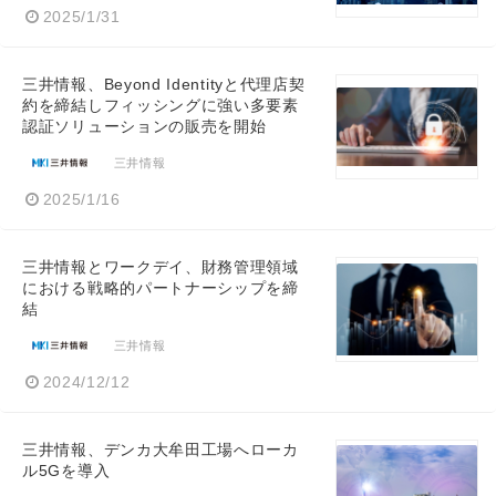
2025/1/31
三井情報、Beyond Identityと代理店契
約を締結しフィッシングに強い多要素
認証ソリューションの販売を開始
三井情報
2025/1/16
三井情報とワークデイ、財務管理領域
における戦略的パートナーシップを締
結
三井情報
2024/12/12
三井情報、デンカ大牟田工場へローカ
ル5Gを導入