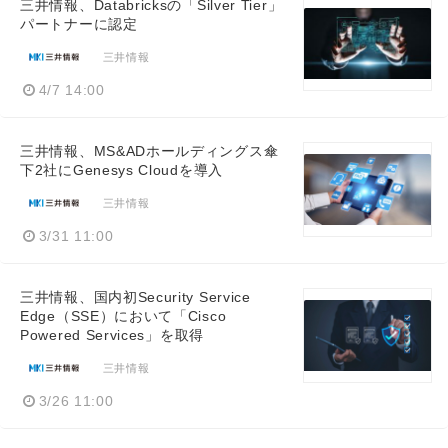
三井情報、Databricksの「Silver Tier」
パートナーに認定
三井情報
4/7 14:00
三井情報、MS&ADホールディングス傘
下2社にGenesys Cloudを導入
三井情報
3/31 11:00
三井情報、国内初Security Service
Edge（SSE）において「Cisco
Powered Services」を取得
三井情報
3/26 11:00