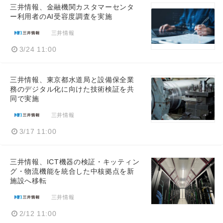
三井情報、金融機関カスタマーセンタ
ー利用者のAI受容度調査を実施
三井情報
3/24 11:00
三井情報、東京都水道局と設備保全業
務のデジタル化に向けた技術検証を共
同で実施
三井情報
3/17 11:00
三井情報、ICT機器の検証・キッティン
グ・物流機能を統合した中核拠点を新
施設へ移転
三井情報
2/12 11:00