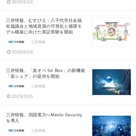
2025/6/10
三井情報、むすびえ・八千代市社会福
祉協議会と地域資源の可視化と循環モ
デル構築に向けた実証実験を開始
三井情報
2025/5/19
三井情報、「楽オペ for Box」の新機能
「楽シェア」の提供を開始
三井情報
2025/3/25
三井情報、四国電力へMenlo Security
を導入
三井情報