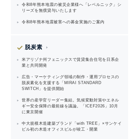
令和8年熊本地震の被災企業様へ「レベルニック」シ
リーズを無償貸与いたします
令和8年熊本地震被害への募金実施のご案内
脱炭素
米アリゾナ州フェニックスで賃貸集合住宅を日系企
業と共同開発
広告・マーケティング領域の制作・運用プロセスの
脱炭素化を支援する「MIRAI STANDARD
SWITCH」を提供開始
世界の産学官リーダー集結。気候変動対策やエネル
ギー安全保障の最前線を議論。「ICEF2026」10月
Japanese
に東京開催
中大規模木造建築ブランド「with TREE」×サンケイ
ビル初の木造オフィスビルが竣工・開業