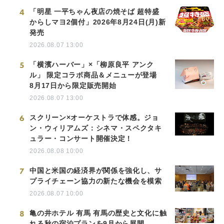
4
「明星 一平ちゃん夜店の焼そば 超特盛
からしマヨ2個付」2026年8月24日(月)新
発売
2026.08.07 13:00
5
「横濱ハーバー」×「柳原良平 アンク
ル」 限定コラボ商品＆メニューが登場
8月17日から限定販売開始
2026.08.07 13:00
6
スクリーン×オーケストラで体感。ジョ
ン・ウィリアムズ：シネマ・スペクタキ
ュラー・コンサート開催決定！
2026.08.08 10:00
7
中国と米国の経済界が関係を強化し、サ
プライチェーン協力の新たな機会を模索
2026.08.07 10:00
8
亀の井ホテル 有馬 有馬の歴史と文化に触
れる秋の宿泊プランを9月から展開