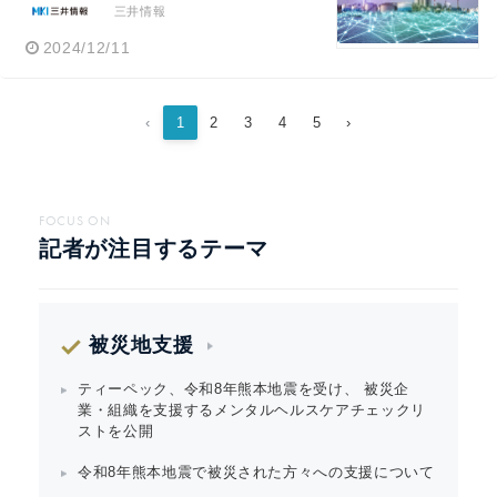
三井情報
2024/12/11
‹
1
2
3
4
5
›
FOCUS ON
記者が注目するテーマ
被災地支援
ティーペック、令和8年熊本地震を受け、 被災企
業・組織を支援するメンタルヘルスケアチェックリ
ストを公開
令和8年熊本地震で被災された方々への支援について