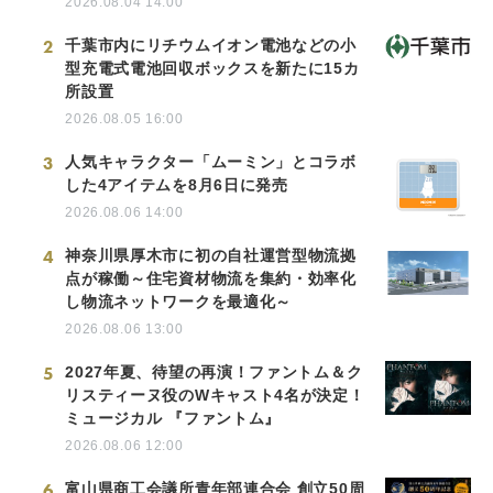
2026.08.04 14:00
2
千葉市内にリチウムイオン電池などの小
型充電式電池回収ボックスを新たに15カ
所設置
2026.08.05 16:00
3
人気キャラクター「ムーミン」とコラボ
した4アイテムを8月6日に発売
2026.08.06 14:00
4
神奈川県厚木市に初の自社運営型物流拠
点が稼働～住宅資材物流を集約・効率化
し物流ネットワークを最適化～
2026.08.06 13:00
5
2027年夏、待望の再演！ファントム＆ク
リスティーヌ役のWキャスト4名が決定！
ミュージカル 『ファントム』
2026.08.06 12:00
6
富山県商工会議所青年部連合会 創立50周