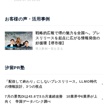
2026.07.31 09:30
お客様の声・活用事例
戦略的広報で堺の魅力を全国へ。プレ
スリリースを起点に広がる情報発信の
好循環【堺市様】
導入事例一覧を見る
汐留PR塾
「配信して終わり」にしないプレスリリース。LLMO時代
の情報設計、3つの視点
7月の景気DIは43.6で3カ月連続改善 10業界中6業界が上
向く 帝国データバンク調べ