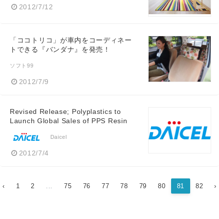
2012/7/12
「ココトリコ」が車内をコーディネー
トできる『バンダナ』を発売！
ソフト99
2012/7/9
Revised Release; Polyplastics to
Launch Global Sales of PPS Resin
Daicel
2012/7/4
‹
1
2
...
75
76
77
78
79
80
81
82
›