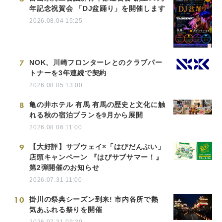
年記念祝賀会 「DJ盆踊り」を開催します
2026.08.04 15:25
7
NOK、川崎フロンターレとのクラブパー
トナーを3年連続で契約
2026.08.05 13:00
8
亀の井ホテル 有馬 有馬の歴史と文化に触
れる秋の宿泊プランを9月から展開
2026.08.06 11:00
9
【大好評】サブウェイ×「はぴだんぶい」
店頭キャンペーン 『はぴサブサマー！』
第2弾開催のお知らせ
2026.07.31 11:00
10
掛川の祭典シーズン到来! 市内各所で熱
気あふれる祭りを開催