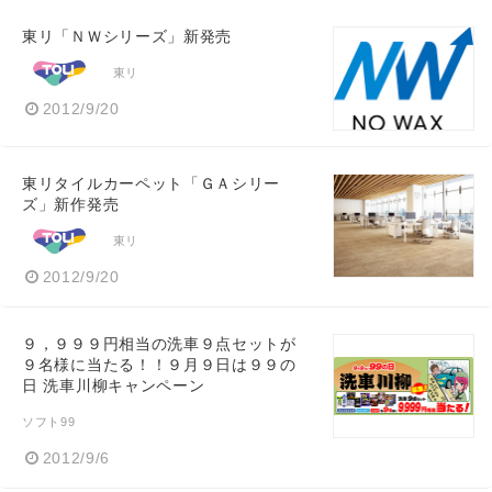
東リ「ＮＷシリーズ」新発売
東リ
2012/9/20
東リタイルカーペット「ＧＡシリー
ズ」新作発売
東リ
2012/9/20
９，９９９円相当の洗車９点セットが
９名様に当たる！！９月９日は９９の
日 洗車川柳キャンペーン
ソフト99
2012/9/6