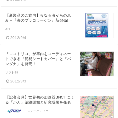
【新製品のご案内】母なる海からの恵
み－『海のプラコラーゲン』新発売!!
ABL
2012/9/4
「ココトリコ」が車内をコーディネー
トできる『簡易シートカバー』と『バ
ンダナ』を発売！
ソフト99
2012/9/3
【記者会見】世界初の加速器BNCTによ
る「がん」治験開始と研究成果を発表
ステラケミファ