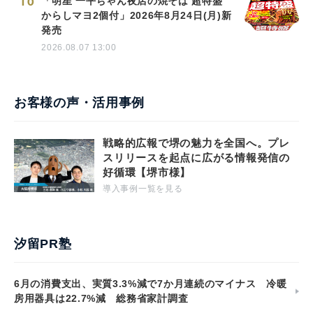
10
「明星 一平ちゃん夜店の焼そば 超特盛
からしマヨ2個付」2026年8月24日(月)新
発売
2026.08.07 13:00
お客様の声・活用事例
戦略的広報で堺の魅力を全国へ。プレ
スリリースを起点に広がる情報発信の
好循環【堺市様】
導入事例一覧を見る
汐留PR塾
6月の消費支出、実質3.3%減で7か月連続のマイナス 冷暖
房用器具は22.7%減 総務省家計調査