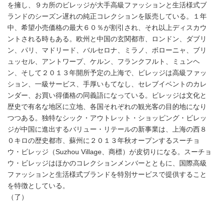
を擁し、９カ所のビレッジが大手高級ファッションと生活様式ブ
ランドのシーズン遅れの純正コレクションを販売している。１年
中、希望小売価格の最大６０％が割引され、それ以上ディスカウ
ントされる時もある。欧州と中国の玄関都市、ロンドン、ダブリ
ン、パリ、マドリード、バルセロナ、ミラノ、ボローニャ、ブリ
ュッセル、アントワープ、ケルン、フランクフルト、ミュンヘ
ン、そして２０１３年開所予定の上海で、ビレッジは高級ファッ
ション、一級サービス、手厚いもてなし、セレブイベントのカレ
ンダー、お買い得価格の同義語になっている。ビレッジは文化と
歴史で有名な地区に立地、各国それぞれの観光客の目的地になり
つつある。独特なシック・アウトレット・ショッピング・ビレッ
ジが中国に進出するバリュー・リテールの新事業は、上海の西８
０キロの歴史都市、蘇州に２０１３年秋オープンするスーチョ
ウ・ビレッジ（Suzhou Village、商標）が皮切りになる。スーチョ
ウ・ビレッジはほかのコレクションメンバーとともに、国際高級
ファッションと生活様式ブランドを特別サービスで提供すること
を特徴としている。
（了）