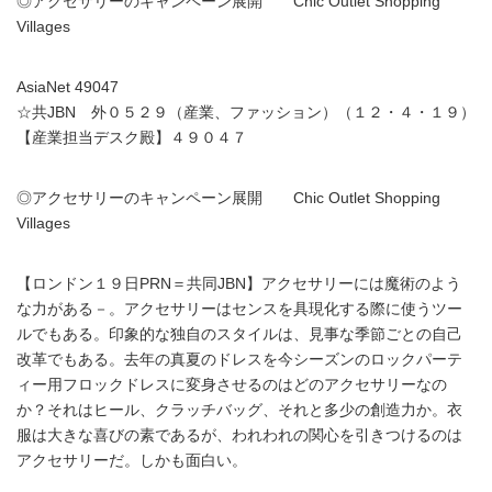
◎アクセサリーのキャンペーン展開 Chic Outlet Shopping
Villages
AsiaNet 49047
☆共JBN 外０５２９（産業、ファッション）（１２・４・１９）
【産業担当デスク殿】４９０４７
◎アクセサリーのキャンペーン展開 Chic Outlet Shopping
Villages
【ロンドン１９日PRN＝共同JBN】アクセサリーには魔術のよう
な力がある－。アクセサリーはセンスを具現化する際に使うツー
ルでもある。印象的な独自のスタイルは、見事な季節ごとの自己
改革でもある。去年の真夏のドレスを今シーズンのロックパーテ
ィー用フロックドレスに変身させるのはどのアクセサリーなの
か？それはヒール、クラッチバッグ、それと多少の創造力か。衣
服は大きな喜びの素であるが、われわれの関心を引きつけるのは
アクセサリーだ。しかも面白い。