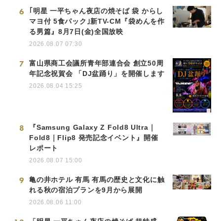
6
｢明星 一平ちゃん夜店の焼そば 袋 からし
マヨ付 5食パック｣新TV-CM『袋めんを作
る男篇』8月7日(金)全国放映
2026.08.07 07:30
7
富山県商工会議所青年部連合会 創立50周
年記念祝賀会 「DJ盆踊り」を開催します
2026.08.04 15:25
8
『Samsung Galaxy Z Fold8 Ultra｜
Fold8｜Flip8 発売記念イベント』開催
レポート
2026.08.07 15:00
9
亀の井ホテル 有馬 有馬の歴史と文化に触
れる秋の宿泊プランを9月から展開
2026.08.06 11:00