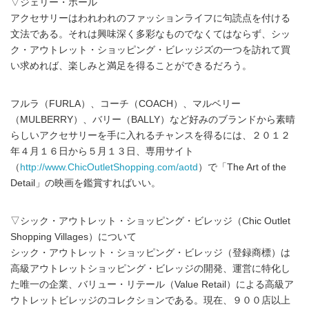
▽ジェリー・ホール
アクセサリーはわれわれのファッションライフに句読点を付ける
文法である。それは興味深く多彩なものでなくてはならず、シッ
ク・アウトレット・ショッピング・ビレッジズの一つを訪れて買
い求めれば、楽しみと満足を得ることができるだろう。
フルラ（FURLA）、コーチ（COACH）、マルベリー
（MULBERRY）、バリー（BALLY）など好みのブランドから素晴
らしいアクセサリーを手に入れるチャンスを得るには、２０１２
年４月１６日から５月１３日、専用サイト
（
http://www.ChicOutletShopping.com/aotd
）で「The Art of the
Detail」の映画を鑑賞すればいい。
▽シック・アウトレット・ショッピング・ビレッジ（Chic Outlet
Shopping Villages）について
シック・アウトレット・ショッピング・ビレッジ（登録商標）は
高級アウトレットショッピング・ビレッジの開発、運営に特化し
た唯一の企業、バリュー・リテール（Value Retail）による高級ア
ウトレットビレッジのコレクションである。現在、９００店以上