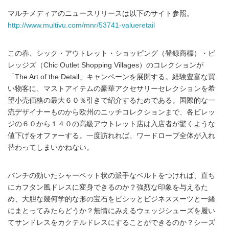
マルチメディアのニュースリリースは以下のサイト参照。
http://www.multivu.com/mnr/53741-valueretail
この春、シック・アウトレット・ショッピング（登録商標）・ビ
レッジズ（Chic Outlet Shopping Villages）のコレクションが
「The Art of the Detail」キャンペーンを展開する。経験豊富な買
い物客に、マストアイテムの豪華アクセサリーセレクションを希
望小売価格の最大６０％引きで紹介するためである。国際的な一
流デザイナーものから欧州のニッチコレクションまで、各ビレッ
ジの６０から１４０の高級アウトレット店は入店者が驚くような
値下げをオファーする。一度訪れれば、ワードローブ全体が入れ
替わってしまいかねない。
パンチの効いたシャーベット状の派手なベルトをつければ、直ち
にカフタン風ドレスに変身できるのか？強烈な印象を与えるた
め、大胆な幾何学的な形の宝石をビシッとビジネススーツと一緒
にまとってみたらどうか？無情にみえるウェッジシューズを履い
てサンドレスをカクテルドレスにすることができるのか？シーズ