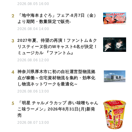
2026.08.05 16:00
2
「地中海本まぐろ」フェア-8月7日（金）
より期間・数量限定で販売-
2026.08.04 14:00
3
2027年夏、待望の再演！ファントム＆ク
リスティーヌ役のWキャスト4名が決定！
ミュージカル 『ファントム』
2026.08.06 12:00
4
神奈川県厚木市に初の自社運営型物流拠
点が稼働～住宅資材物流を集約・効率化
し物流ネットワークを最適化～
2026.08.06 13:00
5
「明星 チャルメラカップ 赤い味噌ちゃん
こ味ラーメン」2026年8月31日(月)新発
売
2026.08.07 13:00