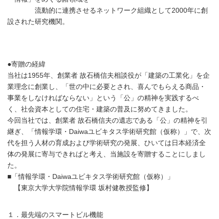
流動的に連携させるネットワーク組織として2000年に創
設された研究機関。
●寄贈の経緯
当社は1955年、創業者 故石橋信夫相談役が「建築の工業化」を企
業理念に創業し、「世の中に必要とされ、喜んでもらえる商品・
事業をしなければならない」という「公」の精神を実践するべ
く、社会資本としての住宅・建築の普及に努めてきました。
今回当社では、創業者 故石橋信夫の遺志である「公」の精神を引
継ぎ、「情報学環・Daiwaユビキタス学術研究館（仮称）」で、次
代を担う人材の育成および学術研究の発展、ひいては日本経済全
体の発展に寄与できればと考え、当施設を寄贈することにしまし
た。
■「情報学環・Daiwaユビキタス学術研究館（仮称）」
【東京大学大学院情報学環 坂村健教授監修】
１．最先端のスマートビル機能