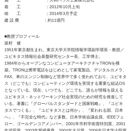
施 工 ：大和ハウス工業株式会社
着 工 ：2012年10月上旬
竣 工 ：2014年3月予定
建 設 費 ：約11億円
■教授プロフィール
坂村 健
1951年東京都生まれ。東京大学大学院情報学環副学環長・教授／
ユビキタス情報社会基盤研究センター長、工学博士。
1984年からオープンなコンピュータアーキテクチャTRONを構
築。TRONは携帯電話をはじめとして家電製品、デジタルカメラ、
FAX、車のエンジン制御など世界中で多く使われており、ユビキタ
ス（どこでも）コンピューティング環境を実現する重要な組込OS
となっている。現在、いつでも、どこでも、誰もが情報を扱える
ユビキタス・ネットワーキング社会実現のための研究を推進して
いる。著書に『グローバルスタンダードと国家戦略』、『ユビキ
タスでつくる』、『ユビキタスとは何か』、『変われる国、日本
へ』、『不完全な時代』など多数。日本学術会議会員、IEEEフェ
ロー、ゴールデンコアメンバー。2001年市村学術賞特別賞、2001
年武田賞、2003年紫綬褒章、2004年大川賞、2006年日本学士院賞