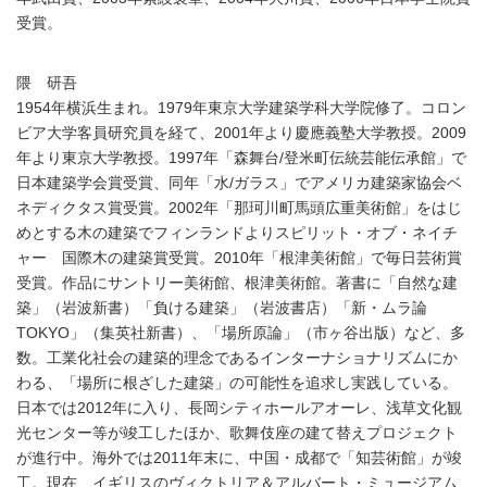
受賞。
隈 研吾
1954年横浜生まれ。1979年東京大学建築学科大学院修了。コロン
ビア大学客員研究員を経て、2001年より慶應義塾大学教授。2009
年より東京大学教授。1997年「森舞台/登米町伝統芸能伝承館」で
日本建築学会賞受賞、同年「水/ガラス」でアメリカ建築家協会ベ
ネディクタス賞受賞。2002年「那珂川町馬頭広重美術館」をはじ
めとする木の建築でフィンランドよりスピリット・オブ・ネイチ
ャー 国際木の建築賞受賞。2010年「根津美術館」で毎日芸術賞
受賞。作品にサントリー美術館、根津美術館。著書に「自然な建
築」（岩波新書）「負ける建築」（岩波書店）「新・ムラ論
TOKYO」（集英社新書）、「場所原論」（市ヶ谷出版）など、多
数。工業化社会の建築的理念であるインターナショナリズムにか
わる、「場所に根ざした建築」の可能性を追求し実践している。
日本では2012年に入り、長岡シティホールアオーレ、浅草文化観
光センター等が竣工したほか、歌舞伎座の建て替えプロジェクト
が進行中。海外では2011年末に、中国・成都で「知芸術館」が竣
工。現在、イギリスのヴィクトリア＆アルバート・ミュージアム