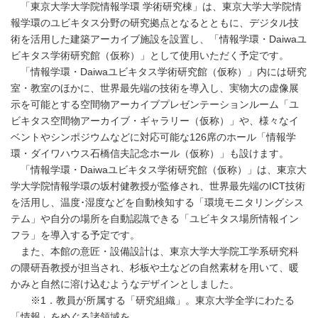
「東京大学大学院情報学環 学術研究棟」は、東京大学大学院情
報学環のユビキタス分野の研究拠点となるとともに、デジタル技
術を活用した建築アーカイブ施設を設置し、「情報学環・Daiwaユ
ビキタス学術研究館（仮称）」として使用いただく予定です。
「情報学環・Daiwaユビキタス学術研究館（仮称）」内には研究
室・教室のほかに、世界最先端の技術を導入し、実物大の虚像展
示を可能とする空間物アーカイブプレゼンテーションルーム「ユ
ビキタス空間物アーカイブ・ギャラリー（仮称）」や、様々なイ
ベントやシンポジウムなどに対応可能な126席のホール「情報学
環・ダイワハウス石橋信夫記念ホール（仮称）」も設けます。
「情報学環・Daiwaユビキタス学術研究館（仮称）」は、東京大
学大学院情報学環の坂村健教授が監修され、世界最先端のICT技術
を活用し、温度･湿度などを自動検知する「環境モニタリングシス
テム」や自分の場所を自動認識できる「ユビキタス場所情報イン
フラ」を導入する予定です。
また、本館の意匠・設備設計は、東京大学大学院工学系研究科
の隈研吾教授が担当され、杉板や土などの自然素材を用いて、暖
かみと自然に溶け込むようなデザインとしました。
※1．教員が所属する「研究組織」。東京大学全学にわたる
「情報」をめぐる諸領域を