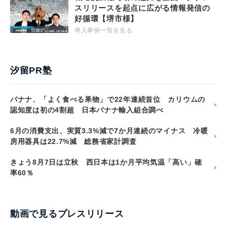
スリリースを起点に広がる情報発信の
好循環【堺市様】
導入事例一覧を見る
汐留PR塾
バナナ、「よく食べる果物」で22年連続首位 カリウムの
認知度は初の4割超 日本バナナ輸入組合調べ
6月の消費支出、実質3.3%減で7か月連続のマイナス 冷暖
房用器具は22.7%減 総務省家計調査
きょう8月7日は立秋 西日本は1か月平均気温「高い」確
率60％
動画で見るプレスリリース