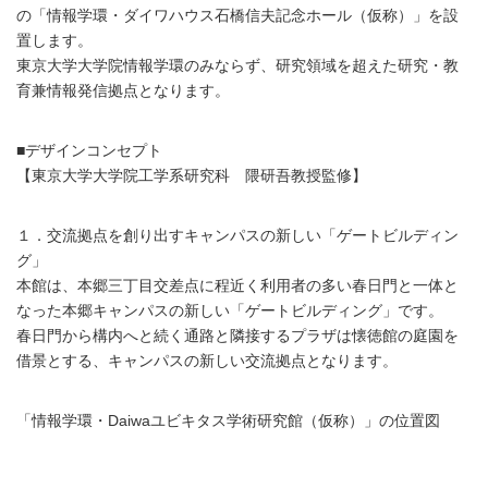
の「情報学環・ダイワハウス石橋信夫記念ホール（仮称）」を設
置します。
東京大学大学院情報学環のみならず、研究領域を超えた研究・教
育兼情報発信拠点となります。
■デザインコンセプト
【東京大学大学院工学系研究科 隈研吾教授監修】
１．交流拠点を創り出すキャンパスの新しい「ゲートビルディン
グ」
本館は、本郷三丁目交差点に程近く利用者の多い春日門と一体と
なった本郷キャンパスの新しい「ゲートビルディング」です。
春日門から構内へと続く通路と隣接するプラザは懐徳館の庭園を
借景とする、キャンパスの新しい交流拠点となります。
「情報学環・Daiwaユビキタス学術研究館（仮称）」の位置図