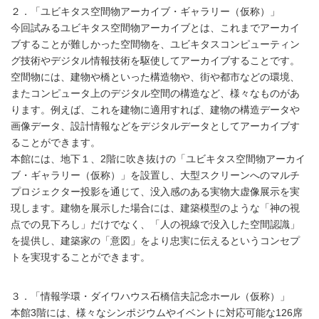
２．「ユビキタス空間物アーカイブ・ギャラリー（仮称）」
今回試みるユビキタス空間物アーカイブとは、これまでアーカイ
ブすることが難しかった空間物を、ユビキタスコンピューティン
グ技術やデジタル情報技術を駆使してアーカイブすることです。
空間物には、建物や橋といった構造物や、街や都市などの環境、
またコンピュータ上のデジタル空間の構造など、様々なものがあ
ります。例えば、これを建物に適用すれば、建物の構造データや
画像データ、設計情報などをデジタルデータとしてアーカイブす
ることができます。
本館には、地下１、2階に吹き抜けの「ユビキタス空間物アーカイ
ブ・ギャラリー（仮称）」を設置し、大型スクリーンへのマルチ
プロジェクター投影を通じて、没入感のある実物大虚像展示を実
現します。建物を展示した場合には、建築模型のような「神の視
点での見下ろし」だけでなく、「人の視線で没入した空間認識」
を提供し、建築家の「意図」をより忠実に伝えるというコンセプ
トを実現することができます。
３．「情報学環・ダイワハウス石橋信夫記念ホール（仮称）」
本館3階には、様々なシンポジウムやイベントに対応可能な126席