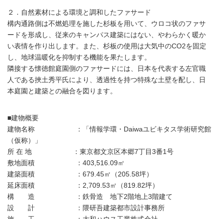
２．自然素材による環境と調和したファサード
構内通路側は不燃処理を施した杉板を用いて、ウロコ状のファサ
ードを形成し、従来のキャンパス建築にはない、やわらかく暖か
い表情を作り出します。また、杉板の使用は大気中のCO2を固定
し、地球温暖化を抑制する機能を果たします。
隣接する懐徳館庭園側のファサードには、日本を代表する左官職
人である挾土秀平氏により、透過性を持つ特殊な土壁を配し、日
本庭園と建築との融合を図ります。
■建物概要
建物名称 ：「情報学環・Daiwaユビキタス学術研究館
（仮称）」
所 在 地 ：東京都文京区本郷7丁目3番1号
敷地面積 ：403,516.09㎡
建築面積 ：679.45㎡（205.58坪）
延床面積 ：2,709.53㎡（819.82坪）
構 造 ：鉄骨造 地下2階地上3階建て
設 計 ：隈研吾建築都市設計事務所