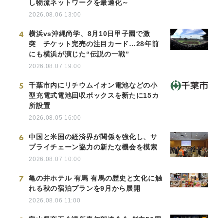
し物流ネットワークを最適化～
2026.08.06 13:00
4
横浜vs沖縄尚学、8月10日甲子園で激
突 チケット完売の注目カード…28年前
にも横浜が演じた“伝説の一戦”
2026.08.07 19:00
5
千葉市内にリチウムイオン電池などの小
型充電式電池回収ボックスを新たに15カ
所設置
2026.08.05 16:00
6
中国と米国の経済界が関係を強化し、サ
プライチェーン協力の新たな機会を模索
2026.08.07 10:00
7
亀の井ホテル 有馬 有馬の歴史と文化に触
れる秋の宿泊プランを9月から展開
2026.08.06 11:00