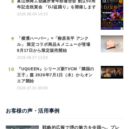
8
富山県商工会議所青年部連合会 創立50周
年記念祝賀会 「DJ盆踊り」を開催します
2026.08.04 15:25
9
「横濱ハーバー」×「柳原良平 アンク
ル」 限定コラボ商品＆メニューが登場
8月17日から限定販売開始
2026.08.07 13:00
10
『UQUEEN』シリーズ新TVCM「隣国の
王子」篇 2026年7月1日（水）からオン
エア開始
2026.07.01 00:00
お客様の声・活用事例
戦略的広報で堺の魅力を全国へ。プレ