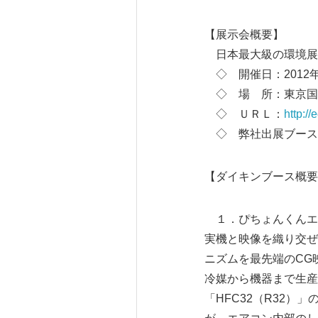
【展示会概要】
日本最大級の環境展
◇ 開催日：2012年1
◇ 場 所：東京国
◇ ＵＲＬ：
http:/
◇ 弊社出展ブース番号
【ダイキンブース概要
１．ぴちょんくんエ
実機と映像を織り交ぜ
ニズムを最先端のCG
冷媒から機器まで生産
「HFC32（R32