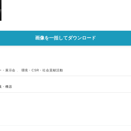
English
画像を一括してダウンロード
ー・展示会
、
環境・CSR・社会貢献活動
械・機器