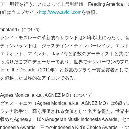
ー興行を行うことによって非営利組織「Feeding America
English
ての詳細はウェブサイト
http://www.avicii.com
を参照。
baland）について
ランド・モズレーの革新的なサウンドは20年以上にわたり、
ティンバランドは、ジャスティン・ティンバーレイク、エルト
エリオット、マドンナ、 Jay-Zなど多数のアーティストと共
っ張りだこプロデューサーであり、世界でナンバーワンのプロ
iter of the Decade（2011年）と多数のグラミー賞受賞者
を超越した世界的なアイコンである。
 Monica, a.k.a., AGNEZ MO）について
・モニカ（Agnes Monica, a.k.a., AGNEZ MO）は
ラチナ歌手で、高く評価される女優として名声を得た。世界中
nesは、10のAnugerah Musik Indonesia Awards、七つ
onesia Awards、三つのIndonesia Kid's Choice Awards、七