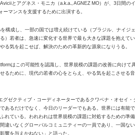
iciiとアグネス・モニカ（a.k.a., AGNEZ MO）が、3日
フォーマンスを支援するために出演する。
3%を構成し、一部の国では増え続けている（ブラジル、ナイジ
いる）若者は、急速に変化する世界で最も大きな課題を抱えて
やる気を起こせば、解決のための革新的な源泉になりうる。
bile Platformはこの可能性を認識し、世界規模の課題の改善に向
せるために、現代の若者の心をとらえ、やる気を起こさせる音
 2014のエグゼクティブ・コーディネーターであるクワベナ・オセ
であるだけでなく、今日のリーダーでもある。世界には有能で
ふれている。われわれは世界規模の課題に対処するための準備
間違いなくグローバルコミュニティーの一員であり、一国ない
影響を与えかねない」と語った。