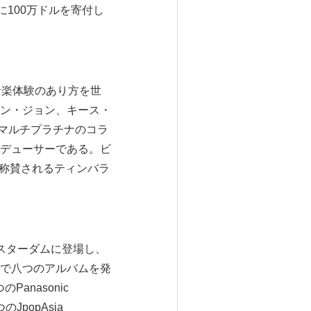
」に100万ドルを寄付し
音楽体験のあり方を世
ン・ジョン、キース・
にマルチプラチナのコラ
デューサーである。ビ
として称賛されるティンバラ
6歳でスターダムに登場し、
で八つのアルバムを発
のPanasonic
つのJpopAsia