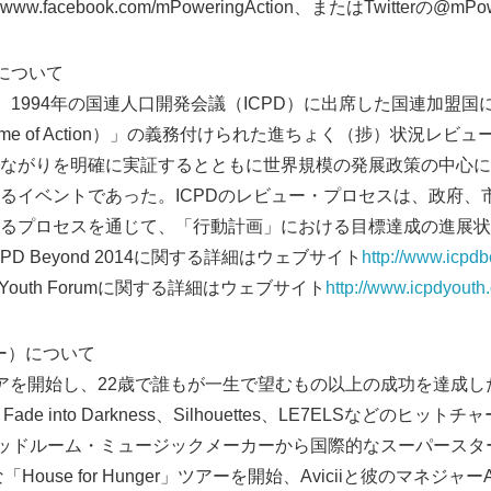
acebook.com/mPoweringAction、またはTwitterの@mPow
14について
2014は、1994年の国連人口開発会議（ICPD）に出席した国連加
mme of Action）」の義務付けられた進ちょく（捗）状況レビュ
ながりを明確に実証するとともに世界規模の発展政策の中心に
るイベントであった。ICPDのレビュー・プロセスは、政府、
るプロセスを通じて、「行動計画」における目標達成の進展状
D Beyond 2014に関する詳細はウェブサイト
http://www.icpd
l Youth Forumに関する詳細はウェブサイト
http://www.icpdyouth
Japanese
チー）について
ャリアを開始し、22歳で誰もが一生で望むもの以上の成功を達成した。S
 You、Fade into Darkness、Silhouettes、LE7ELSなど
8年にベッドルーム・ミュージックメーカーから国際的なスーパースターに
ouse for Hunger」ツアーを開始、Aviciiと彼のマネジャーAs