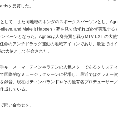
ic Awardsを受賞した。
の顔として、また同地域のホンダのスポークスパーソンとし、Agn
Believe, and Make it Happen（夢を見て信ずれば必ず実
ャンペーンとなった。Agnesは人身売買と戦うMTV EXITの大
t Region任命のアンチドラッグ運動の地域アイコンであり、最近
産権の大使として任命された。
&B歌手キース・マーティンやラテンの人気スターであるクリステ
て国際的なミュージックシーンに登場し、最近ではグラミー賞
を録音、現在はティンバランドやその他有名プロデューサー／
作成している。
で問い合わせを。