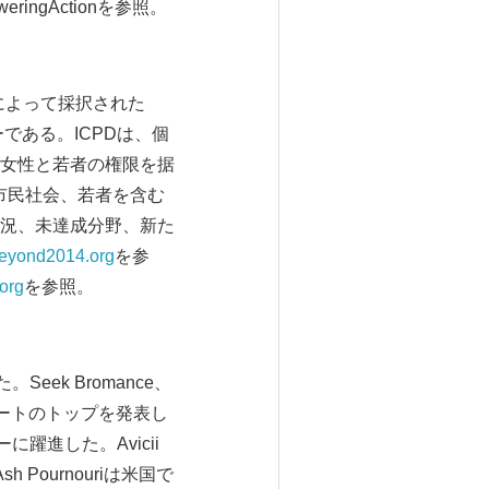
eringActionを参照。
盟国によって採択された
ーである。ICPDは、個
女性と若者の権限を据
市民社会、若者を含む
況、未達成分野、新た
beyond2014.org
を参
.org
を参照。
eek Bromance、
のヒットチャートのトップを発表し
躍進した。Avicii
h Pournouriは米国で