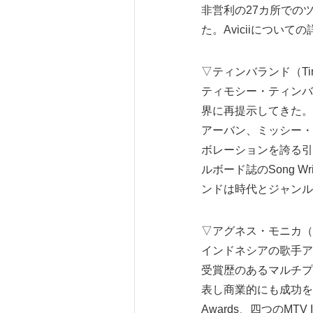
非営利の27カ所でのツア
た。Aviciiについ
▽ティンバランド（Tim
ティモシー・ティンバ
界に再提示してきた。
アーバン、ミッシー・
ボレーションを誇る引
ルボード誌のSong Wr
ンドは時代とジャンル
▽アグネス・モニカ（Agnes
インドネシアの歌手アグネス
受賞歴のあるマルチプ
表し商業的にも成功を収めたAg
Awards、四つのMTV Ind