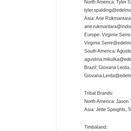
North America: Tyler S
tyler.spalding@edelm
Asia: Arie Rukmantara,
arie.rukmantara@ind
Europe: Virginie Serre,
Virginie.Serre@edel
South America: Agusti
agustina.mikulka@ed
Brazil: Giovana Lerda,
Giovana.Lerda@edelm
Tribal Brands:
North America: Jason T
Asia: Jette Speights, 
Timbaland: