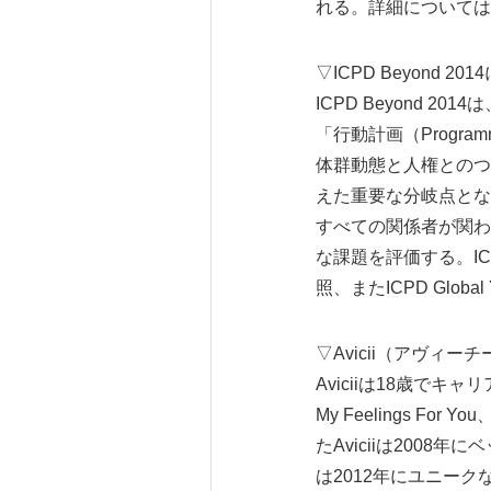
れる。詳細についてはwww.f
▽ICPD Beyond 20
ICPD Beyond 
「行動計画（Progra
体群動態と人権とのつ
えた重要な分岐点とな
すべての関係者が関わ
な課題を評価する。ICP
照、またICPD Globa
▽Avicii（アヴィー
Aviciiは18歳でキ
My Feelings For
たAviciiは200
は2012年にユニークな「H