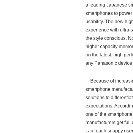
a leading Japanese sm
smartphones to power
usability. The new hig
experience with ultra-s
the style conscious. N
higher capacity memory
on the latest, high p
any Panasonic device 
Because of increasing
smartphone manufacture
solutions to differenti
expectations. Accordin
one of the smartphone 
manufacturers get full
can reach snappy user