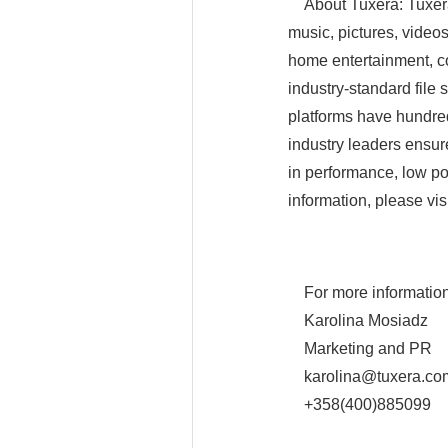
About Tuxera: Tuxera i
music, pictures, videos
home entertainment, co
industry-standard file
platforms have hundreds
industry leaders ensure
in performance, low p
information, please vis
For more information,
Karolina Mosiadz
Marketing and PR
karolina@tuxera.co
+358(400)885099