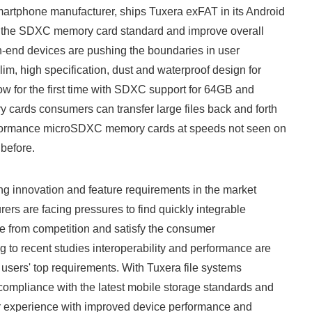
artphone manufacturer, ships Tuxera exFAT in its Android
English
 the SDXC memory card standard and improve overall
h-end devices are pushing the boundaries in user
lim, high specification, dust and waterproof design for
ow for the first time with SDXC support for 64GB and
 cards consumers can transfer large files back and forth
erformance microSDXC memory cards at speeds not seen on
before.
 innovation and feature requirements in the market
rs are facing pressures to find quickly integrable
ate from competition and satisfy the consumer
g to recent studies interoperability and performance are
users' top requirements. With Tuxera file systems
 compliance with the latest mobile storage standards and
 experience with improved device performance and