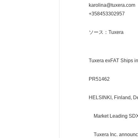
karolina@tuxera.com
+358453302957
ソース：Tuxera
Tuxera exFAT Ships 
PR51462
HELSINKI, Finland, D
Market Leading SDXC 
Tuxera Inc. announce