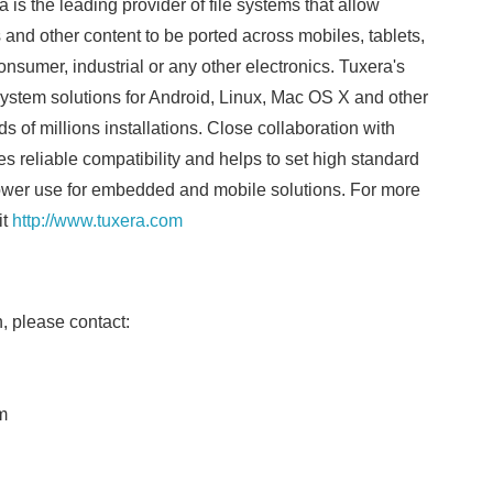
s the leading provider of file systems that allow
 and other content to be ported across mobiles, tablets,
nsumer, industrial or any other electronics. Tuxera's
 system solutions for Android, Linux, Mac OS X and other
 of millions installations. Close collaboration with
s reliable compatibility and helps to set high standard
ower use for embedded and mobile solutions. For more
it
http://www.tuxera.com
 please contact:
m