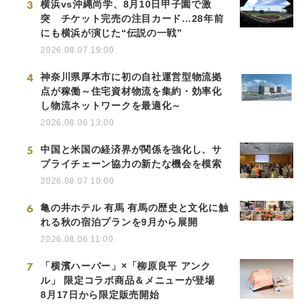
3
横浜vs沖縄尚学、8月10日甲子園で激
突 チケット完売の注目カード…28年前
にも横浜が演じた“伝説の一戦”
2026.08.07 19:00
4
神奈川県厚木市に初の自社運営型物流拠
点が稼働～住宅資材物流を集約・効率化
し物流ネットワークを最適化～
2026.08.06 13:00
5
中国と米国の経済界が関係を強化し、サ
プライチェーン協力の新たな機会を模索
2026.08.07 10:00
6
亀の井ホテル 有馬 有馬の歴史と文化に触
れる秋の宿泊プランを9月から展開
2026.08.06 11:00
7
「横濱ハーバー」×「柳原良平 アンク
ル」 限定コラボ商品＆メニューが登場
8月17日から限定販売開始