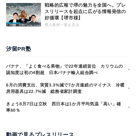
戦略的広報で堺の魅力を全国へ。プレ
スリリースを起点に広がる情報発信の
好循環【堺市様】
導入事例一覧を見る
汐留PR塾
バナナ、「よく食べる果物」で22年連続首位 カリウムの
認知度は初の4割超 日本バナナ輸入組合調べ
6月の消費支出、実質3.3%減で7か月連続のマイナス 冷暖
房用器具は22.7%減 総務省家計調査
きょう8月7日は立秋 西日本は1か月平均気温「高い」確
率60％
動画で見るプレスリリース