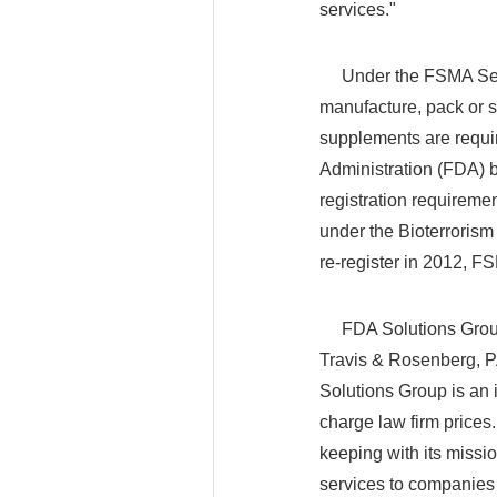
services."
Under the FSMA Section
manufacture, pack or st
supplements are requir
Administration (FDA) 
registration requirement
under the Bioterrorism A
re-register in 2012, FS
FDA Solutions Group's
Travis & Rosenberg, P
Solutions Group is an 
charge law firm prices.
keeping with its missio
services to companies 