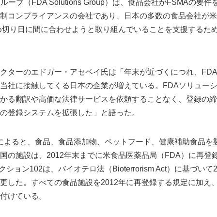
ープ（FDA Solutions Group）は、食品会社がFSMAの
制コンプライアンスの会社であり、日本の多数の食品会社が米政
締め切り日に間に合わせようと取り組んでいることを支援するた
クターのエドガー・アセベイ氏は「年末が近づくにつれ、FD
当社に接触してくる日本の企業が増えている。FDAソリュー
かる翻訳や高価な法律サービスを依頼することなく、登録の締
の登録システムを拡張した」と語った。
02によると、食品、食品添加物、ペットフード、健康補助食品を
国の施設は、2012年末までに米食品医薬品局（FDA）に再登
ション102は、バイオテロ法（Bioterrorism Act）に基づい
更した。すべての食品施設を2012年に再登録する規定に加え、
付けている。