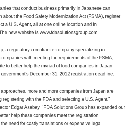
ies that conduct business primarily in Japanese can
English
n about the Food Safety Modernization Act (FSMA), register
lect a U.S. Agent, all at one online location and in
. The new website is www.fdasolutionsgroup.com
 a regulatory compliance company specializing in
y companies with meeting the requirements of the FSMA,
te to better help the myriad of food companies in Japan
e government's December 31, 2012 registration deadline.
approaches, more and more companies from Japan are
g registering with the FDA and selecting a U.S. Agent,"
rector Edgar Asebey. "FDA Solutions Group has expanded our
 better help these companies meet the registration
the need for costly translations or expensive legal