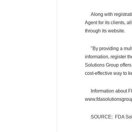
Along with registrati
Agent for its clients, 
through its website.
"By providing a multi-
information, register t
Solutions Group offers
cost-effective way to 
Information about FDA
www.fdasolutionsgroup
SOURCE: FDA Solut