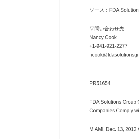
ソース：FDA Solutions
▽問い合わせ先
Nancy Cook
+1-941-921-2277
ncook@fdasolutionsg
PR51654
FDA Solutions Group 
Companies Comply wit
MIAMI, Dec. 13, 201