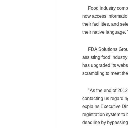
Food industry compan
now access informatio
their facilities, and se
their native language
FDA Solutions Group,
assisting food industr
has upgraded its websi
scrambling to meet th
"As the end of 2012 
contacting us regardin
explains Executive Di
registration system to
deadline by bypassing 