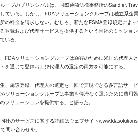
プのプリンシパルは、国際通商法律事務所のSandler, Travis & 
としている。しかし、FDAソリューショングループは独立系企
所の料金を請求しない。むしろ、新たなFSMA登録規定によ
る登録および代理サービスを提供するという同社のミッション
ている。
、FDAソリューショングループは顧客のために米国の代理人
トを通じて登録および代理人の選定の両方を可能にする。
集、施設登録、代理人の選定を一回で実現できる多言語サービ
DAソリューショングループは事業を停滞なく運ぶために費用
のソリューションを提供する」と語った。
社のサービスに関する詳細はウェブサイトwww.fdasolutionsg
161で問い合わせを。