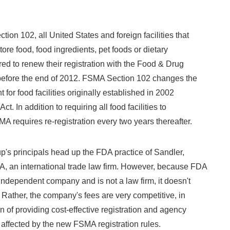
 102, all United States and foreign facilities that
ore food, food ingredients, pet foods or dietary
ed to renew their registration with the Food & Drug
before the end of 2012. FSMA Section 102 changes the
 for food facilities originally established in 2002
ct. In addition to requiring all food facilities to
MA requires re-registration every two years thereafter.
 principals head up the FDA practice of Sandler,
A, an international trade law firm. However, because FDA
independent company and is not a law firm, it doesn't
 Rather, the company's fees are very competitive, in
n of providing cost-effective registration and agency
affected by the new FSMA registration rules.