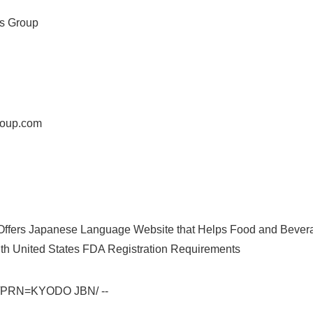
 Group
roup.com
Japanese
Offers Japanese Language Website that Helps Food and Bevera
h United States FDA Registration Requirements
2 /PRN=KYODO JBN/ --