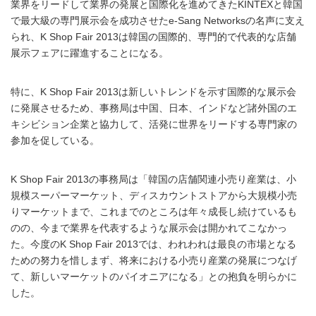
業界をリードして業界の発展と国際化を進めてきたKINTEXと韓国
で最大級の専門展示会を成功させたe-Sang Networksの名声に支え
られ、K Shop Fair 2013は韓国の国際的、専門的で代表的な店舗
展示フェアに躍進することになる。
特に、K Shop Fair 2013は新しいトレンドを示す国際的な展示会
に発展させるため、事務局は中国、日本、インドなど諸外国のエ
キシビション企業と協力して、活発に世界をリードする専門家の
参加を促している。
K Shop Fair 2013の事務局は「韓国の店舗関連小売り産業は、小
規模スーパーマーケット、ディスカウントストアから大規模小売
りマーケットまで、これまでのところは年々成長し続けているも
のの、今まで業界を代表するような展示会は開かれてこなかっ
た。今度のK Shop Fair 2013では、われわれは最良の市場となる
ための努力を惜しまず、将来における小売り産業の発展につなげ
て、新しいマーケットのパイオニアになる」との抱負を明らかに
した。