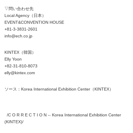
▽問い合わせ先
Local Agency（日本）
EVENT&CONVENTION HOUSE
+81-3-3831-2601
info@ech.co.jp
KINTEX（韓国）
Elly Yoon
+82-31-810-8073
elly@kintex.com
ソース：Korea International Exhibition Center（KINTEX）
/C O R R E C T I O N -- Korea International Exhibition Center
(KINTEX)/