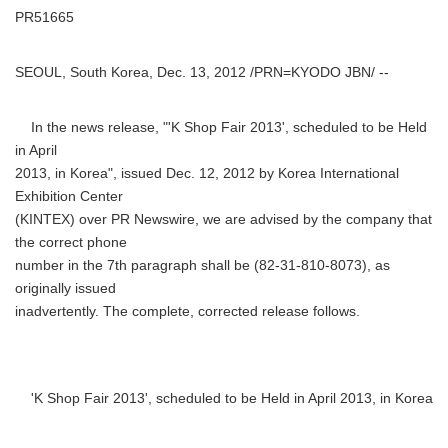
PR51665
SEOUL, South Korea, Dec. 13, 2012 /PRN=KYODO JBN/ --
In the news release, "'K Shop Fair 2013', scheduled to be Held
in April
2013, in Korea", issued Dec. 12, 2012 by Korea International
Exhibition Center
(KINTEX) over PR Newswire, we are advised by the company that
the correct phone
number in the 7th paragraph shall be (82-31-810-8073), as
originally issued
inadvertently. The complete, corrected release follows.
'K Shop Fair 2013', scheduled to be Held in April 2013, in Korea