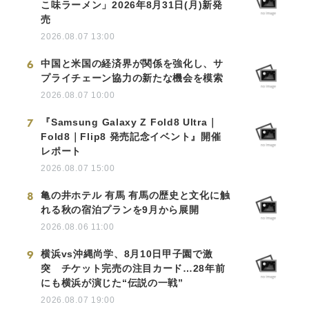
こ味ラーメン」2026年8月31日(月)新発
売
2026.08.07 13:00
6
中国と米国の経済界が関係を強化し、サ
プライチェーン協力の新たな機会を模索
2026.08.07 10:00
7
『Samsung Galaxy Z Fold8 Ultra｜
Fold8｜Flip8 発売記念イベント』開催
レポート
2026.08.07 15:00
8
亀の井ホテル 有馬 有馬の歴史と文化に触
れる秋の宿泊プランを9月から展開
2026.08.06 11:00
9
横浜vs沖縄尚学、8月10日甲子園で激
突 チケット完売の注目カード…28年前
にも横浜が演じた“伝説の一戦”