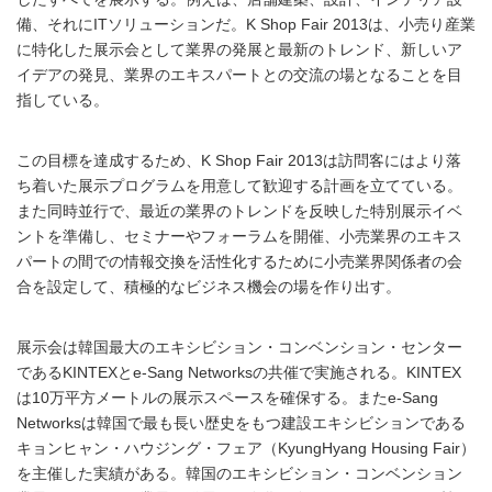
備、それにITソリューションだ。K Shop Fair 2013は、小売り産業
に特化した展示会として業界の発展と最新のトレンド、新しいア
イデアの発見、業界のエキスパートとの交流の場となることを目
指している。
この目標を達成するため、K Shop Fair 2013は訪問客にはより落
ち着いた展示プログラムを用意して歓迎する計画を立てている。
また同時並行で、最近の業界のトレンドを反映した特別展示イベ
ントを準備し、セミナーやフォーラムを開催、小売業界のエキス
パートの間での情報交換を活性化するために小売業界関係者の会
合を設定して、積極的なビジネス機会の場を作り出す。
展示会は韓国最大のエキシビション・コンベンション・センター
であるKINTEXとe-Sang Networksの共催で実施される。KINTEX
は10万平方メートルの展示スペースを確保する。またe-Sang
Networksは韓国で最も長い歴史をもつ建設エキシビションである
キョンヒャン・ハウジング・フェア（KyungHyang Housing Fair）
を主催した実績がある。韓国のエキシビション・コンベンション