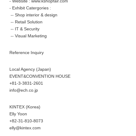
- Website : www.kshopfair.com
- Exhibit Catergories :
-- Shop interior & design
-- Retail Solution
-- IT & Security
-- Visual Marketing
Reference Inquiry
Local Agency (Japan)
EVENT&CONVENTION HOUSE
+81-3-3831-2601
Japanese
info@ech.co.jp
KINTEX (Korea)
Elly Yoon
+82-31-810-8073
English
elly@kintex.com