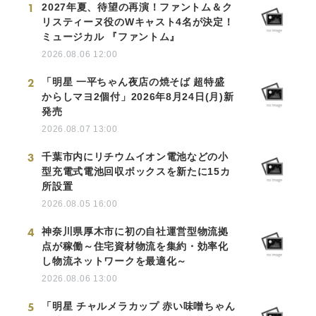
1
2027年夏、待望の再演！ファントム＆ク
リスティーヌ役のWキャスト4名が決定！
ミュージカル 『ファントム』
2026.08.06 12:00
2
「明星 一平ちゃん夜店の焼そば 超特盛
からしマヨ2個付」2026年8月24日(月)新
発売
2026.08.07 13:00
3
千葉市内にリチウムイオン電池などの小
型充電式電池回収ボックスを新たに15カ
所設置
2026.08.05 16:00
4
神奈川県厚木市に初の自社運営型物流拠
点が稼働～住宅資材物流を集約・効率化
し物流ネットワークを最適化～
2026.08.06 13:00
5
「明星 チャルメラカップ 赤い味噌ちゃん