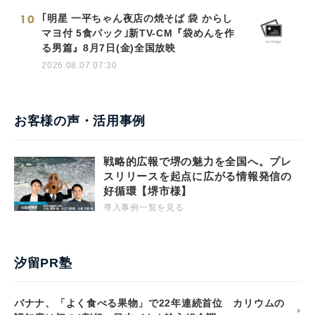
2026.08.07 19:00
10
｢明星 一平ちゃん夜店の焼そば 袋 からし
マヨ付 5食パック｣新TV-CM『袋めんを作
る男篇』8月7日(金)全国放映
2026.08.07 07:30
お客様の声・活用事例
戦略的広報で堺の魅力を全国へ。プレ
スリリースを起点に広がる情報発信の
好循環【堺市様】
導入事例一覧を見る
汐留PR塾
バナナ、「よく食べる果物」で22年連続首位 カリウムの