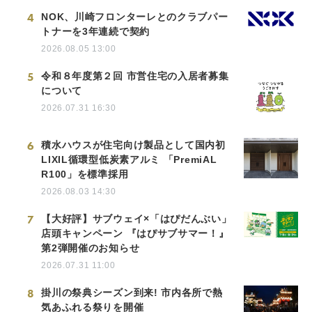
4
NOK、川崎フロンターレとのクラブパー
トナーを3年連続で契約
2026.08.05 13:00
5
令和８年度第２回 市営住宅の入居者募集
について
2026.07.31 16:30
6
積水ハウスが住宅向け製品として国内初
LIXIL循環型低炭素アルミ 「PremiAL
R100」を標準採用
2026.08.03 14:30
7
【大好評】サブウェイ×「はぴだんぶい」
店頭キャンペーン 『はぴサブサマー！』
第2弾開催のお知らせ
2026.07.31 11:00
8
掛川の祭典シーズン到来! 市内各所で熱
気あふれる祭りを開催