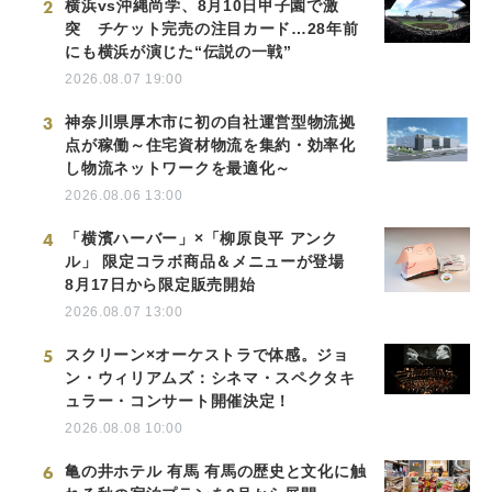
2
横浜vs沖縄尚学、8月10日甲子園で激
突 チケット完売の注目カード…28年前
にも横浜が演じた“伝説の一戦”
2026.08.07 19:00
3
神奈川県厚木市に初の自社運営型物流拠
点が稼働～住宅資材物流を集約・効率化
し物流ネットワークを最適化～
2026.08.06 13:00
4
「横濱ハーバー」×「柳原良平 アンク
ル」 限定コラボ商品＆メニューが登場
8月17日から限定販売開始
2026.08.07 13:00
5
スクリーン×オーケストラで体感。ジョ
ン・ウィリアムズ：シネマ・スペクタキ
ュラー・コンサート開催決定！
2026.08.08 10:00
6
亀の井ホテル 有馬 有馬の歴史と文化に触