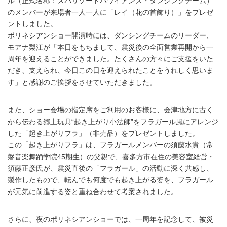
ル（正式名称：スパリゾートハワイアンズ・ダンシングチーム）
のメンバーが来場者一人一人に「レイ（花の首飾り）」をプレゼ
ントしました。
ポリネシアンショー開演時には、ダンシングチームのリーダー、
モアナ梨江が「本日をもちまして、震災後の全面営業再開から一
周年を迎えることができました。たくさんの方々にご支援をいた
だき、支えられ、今日この日を迎えられたことをうれしく思いま
す」と感謝のご挨拶をさせていただきました。
また、ショー会場の指定席をご利用のお客様に、会津地方に古く
から伝わる郷土玩具“起き上がり小法師”をフラガール風にアレンジ
した「起き上がりフラ」（非売品）をプレゼントしました。
この「起き上がりフラ」は、フラガールメンバーの須藤水貴（常
磐音楽舞踊学院45期生）の父親で、喜多方市在住の美容室経営・
須藤正彦氏が、震災直後の「フラガール」の活動に深く共感し、
製作したもので、転んでも何度でも起き上がる姿を、フラガール
が元気に前進する姿と重ね合わせて考案されました。
さらに、夜のポリネシアンショーでは、一周年を記念して、被災