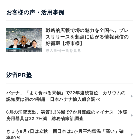
お客様の声・活用事例
戦略的広報で堺の魅力を全国へ。プレ
スリリースを起点に広がる情報発信の
好循環【堺市様】
導入事例一覧を見る
汐留PR塾
バナナ、「よく食べる果物」で22年連続首位 カリウムの
認知度は初の4割超 日本バナナ輸入組合調べ
6月の消費支出、実質3.3%減で7か月連続のマイナス 冷暖
房用器具は22.7%減 総務省家計調査
きょう8月7日は立秋 西日本は1か月平均気温「高い」確
率60％