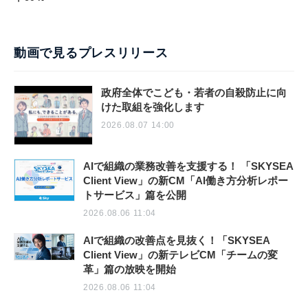
動画で見るプレスリリース
政府全体でこども・若者の自殺防止に向
けた取組を強化します
2026.08.07 14:00
AIで組織の業務改善を支援する！ 「SKYSEA
Client View」の新CM「AI働き方分析レポー
トサービス」篇を公開
2026.08.06 11:04
AIで組織の改善点を見抜く！「SKYSEA
Client View」の新テレビCM「チームの変
革」篇の放映を開始
2026.08.06 11:04