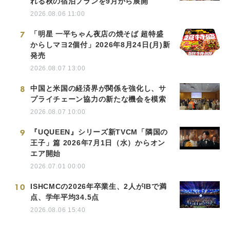
れる秋の宿泊プランを9月から展開
2026.08.06 11:00
7
「明星 一平ちゃん夜店の焼そば 超特盛
からしマヨ2個付」2026年8月24日(月)新
発売
2026.08.07 13:00
8
中国と米国の経済界が関係を強化し、サ
プライチェーン協力の新たな機会を模索
2026.08.07 10:00
9
『UQUEEN』シリーズ新TVCM「隣国の
王子」篇 2026年7月1日（水）からオン
エア開始
2026.07.01 00:00
10
ISHCMCの2026年卒業生、2人がIBで満
点、学年平均34.5点
2026.08.06 15:40