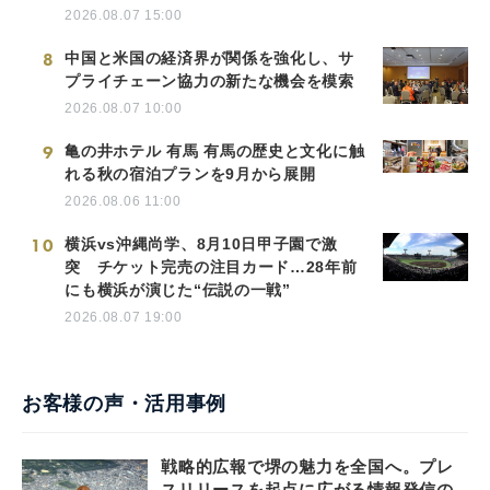
2026.08.07 15:00
8
中国と米国の経済界が関係を強化し、サ
プライチェーン協力の新たな機会を模索
2026.08.07 10:00
9
亀の井ホテル 有馬 有馬の歴史と文化に触
れる秋の宿泊プランを9月から展開
2026.08.06 11:00
10
横浜vs沖縄尚学、8月10日甲子園で激
突 チケット完売の注目カード…28年前
にも横浜が演じた“伝説の一戦”
2026.08.07 19:00
お客様の声・活用事例
戦略的広報で堺の魅力を全国へ。プレ
スリリースを起点に広がる情報発信の