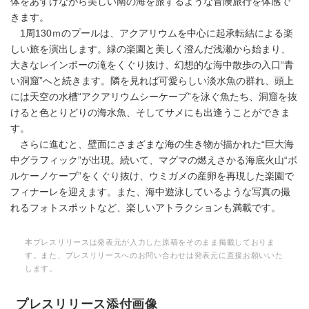
体をあずけながら美しい南の海を旅するような冒険旅行を体感で
きます。
1周130ｍのプールは、アクアリウムを中心に起承転結による楽
しい旅を演出します。緑の楽園と美しく澄んだ浅瀬から始まり、
大きなレインボーの滝をくぐり抜け、幻想的な海中散歩の入口“青
い洞窟”へと続きます。隣を見れば可愛らしい淡水魚の群れ、頭上
には天空の水槽“アクアリウムシーケーブ”を泳ぐ魚たち、洞窟を抜
けると色とりどりの海水魚、そしてサメにも出逢うことができま
す。
さらに進むと、壁面にさまざまな海の生き物が描かれた“巨大海
中グラフィック”が出現。続いて、マグマの燃えさかる海底火山“ボ
ルケーノケーブ”をくぐり抜け、ウミガメの産卵を再現した楽園で
フィナーレを迎えます。また、海中遊泳しているような写真の撮
れるフォトスポットなど、楽しいアトラクションも満載です。
本プレスリリースは発表元が入力した原稿をそのまま掲載しておりま
す。また、プレスリリースへのお問い合わせは発表元に直接お願いいた
します。
プレスリリース添付画像