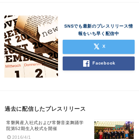
SNSでも最新のプレスリリース情
報をいち早く配信中
X
Facebook
過去に配信したプレスリリース
常磐興産入社式および常磐音楽舞踊学
院第52期生入校式を開催
2016/4/1