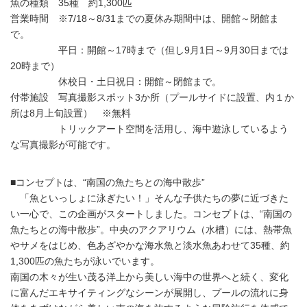
魚の種類 35種 約1,300匹
営業時間 ※7/18～8/31までの夏休み期間中は、開館～閉館ま
で。
平日：開館～17時まで（但し9月1日～9月30日までは
20時まで）
休校日・土日祝日：開館～閉館まで。
付帯施設 写真撮影スポット3か所（プールサイドに設置、内１か
所は8月上旬設置） ※無料
トリックアート空間を活用し、海中遊泳しているよう
な写真撮影が可能です。
■コンセプトは、“南国の魚たちとの海中散歩”
「魚といっしょに泳ぎたい！」そんな子供たちの夢に近づきた
い一心で、この企画がスタートしました。コンセプトは、“南国の
魚たちとの海中散歩”。中央のアクアリウム（水槽）には、熱帯魚
やサメをはじめ、色あざやかな海水魚と淡水魚あわせて35種、約
1,300匹の魚たちが泳いでいます。
南国の木々が生い茂る洋上から美しい海中の世界へと続く、変化
に富んだエキサイティングなシーンが展開し、プールの流れに身