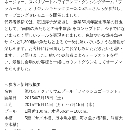
ネージャー、スパリゾートハワイアンズ・ダンシングチーム「フ
ラガール」、オリジナルキャラクターCoCoネェさんらが参加し、
オープニングセレモニーを開催しました。
代表者挨拶では、渡辺淳子が登壇し「創業50周年記念事業の目玉
として、“南国の魚たちとの海中散歩”をコンセプトに、今までにな
いまったく新しいプールを実現させました。色鮮やかな熱帯魚や
サメなど1,300匹の魚たちとまるで一緒に泳いでいるような感覚が
楽しめます。お客様には何周もしてお楽しみいただきたいと思い
ます。」と語りました。続いて参加者によるテープカットを行
い、最後に会場のお客様と一緒にカウントダウンをしてオープン
を迎えました。
＜参考＞新施設概要
名称 流れるアクアリウムプール「フィッシュゴーランド」
開業日 2015年7月18日（土）
工期 2015年5月11日（月）～7月15日（水）
プール 1周 約130ｍ。水深60cm～100cm。
水槽 5漕（サメ水槽、淡水魚水槽、海水魚水槽2種、洞窟天
空水槽）