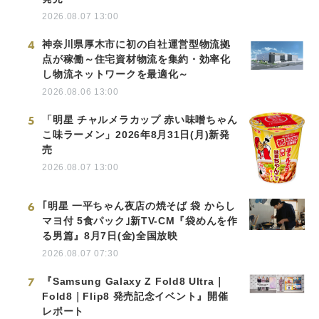
2026.08.07 13:00
4
神奈川県厚木市に初の自社運営型物流拠
点が稼働～住宅資材物流を集約・効率化
し物流ネットワークを最適化～
2026.08.06 13:00
5
「明星 チャルメラカップ 赤い味噌ちゃん
こ味ラーメン」2026年8月31日(月)新発
売
2026.08.07 13:00
6
｢明星 一平ちゃん夜店の焼そば 袋 からし
マヨ付 5食パック｣新TV-CM『袋めんを作
る男篇』8月7日(金)全国放映
2026.08.07 07:30
7
『Samsung Galaxy Z Fold8 Ultra｜
Fold8｜Flip8 発売記念イベント』開催
レポート