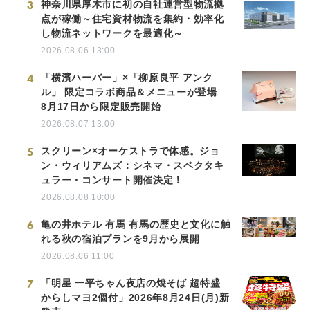
3
神奈川県厚木市に初の自社運営型物流拠
点が稼働～住宅資材物流を集約・効率化
し物流ネットワークを最適化～
2026.08.06 13:00
4
「横濱ハーバー」×「柳原良平 アンク
ル」 限定コラボ商品＆メニューが登場
8月17日から限定販売開始
2026.08.07 13:00
5
スクリーン×オーケストラで体感。ジョ
ン・ウィリアムズ：シネマ・スペクタキ
ュラー・コンサート開催決定！
2026.08.08 10:00
6
亀の井ホテル 有馬 有馬の歴史と文化に触
れる秋の宿泊プランを9月から展開
2026.08.06 11:00
7
「明星 一平ちゃん夜店の焼そば 超特盛
からしマヨ2個付」2026年8月24日(月)新