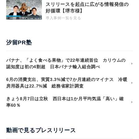
スリリースを起点に広がる情報発信の
好循環【堺市様】
導入事例一覧を見る
汐留PR塾
バナナ、「よく食べる果物」で22年連続首位 カリウムの
認知度は初の4割超 日本バナナ輸入組合調べ
6月の消費支出、実質3.3%減で7か月連続のマイナス 冷暖
房用器具は22.7%減 総務省家計調査
きょう8月7日は立秋 西日本は1か月平均気温「高い」確
率60％
動画で見るプレスリリース