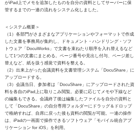
がiPad上でメモを追加したものを自分の資料としてサーバーに保
管するまでの一連の流れをシステム化しました。
＜システム概要＞
（1）各部門がさまざまなアプリケーションやフォーマットで作成
した文書を事務局が集約し、ドキュメント・ハンドリング・ソフ
トウェア「DocuWorks」で文書を束ねたり順序を入れ替えるなど
して1つの文書にまとめる。ページ番号や見出し付与、ページ差し
替えなど、紙を扱う感覚で資料を整える。
（2）出来上がった会議資料を文書管理システム「DocuShare」に
アップロードする。
（3）会議当日、参加者は「DocuShare」にアップロードされた資
料を各自のiPad上に取りこみ閲覧。必要に応じてメモや下線など
の編集もできる。会議終了後は編集したファイルを自分の資料と
して「DocuShare」の自分専用フォルダーにドラッグ＆ドロップ
で格納すれば、自席に戻った後も資料の閲覧が可能。一連の操作
は、iPadの一画面で操作できるソフトウェア「モバイル統合アプ
リケーション for iOS」を利用。