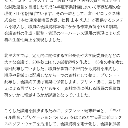
安 勲、以下、北里大学）は、教育・研究・医療の質的向上と健全
な財政運営を目指した平成24年度事業計画において事務処理の合
理化・IT化を掲げています。その一環として、富士ゼロックス株
式会社（本社:東京都港区赤坂、社長:山本 忠人）が提供するシステ
ムを導入し、職員の会議資料準備にかかる作業負荷を75％削減。
会議資料の作成・閲覧・管理のペーパーレス運用の実現により業
務の生産性向上を実現しました。
北里大学では、定期的に開催する学部長会や大学院委員会などの
大きな会議で、200枚におよぶ会議資料を作成し、36名の参加者に
毎回配布していました。職員が事前に各部門から資料を集約し、
順序や見栄えに配慮しながら一つの資料として整え、プリント・
配布し、会議終了後は書架に保管します。プリント後に、差し替
えによる再プリントなども多く、資料準備に係わる職員の業務負
荷をいかに軽減するかが課題となっていました。
こうした課題を解決するために、タブレット端末iPadと、「モバ
イル統合アプリケーション for iOS」をはじめとする富士ゼロック
スのソフトウェアを活用して、会議資料を電子化し、会議参加者