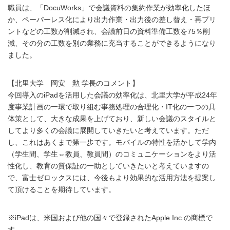
職員は、「DocuWorks」で会議資料の集約作業が効率化したほ
か、ペーパーレス化により出力作業・出力後の差し替え・再プリ
ントなどの工数が削減され、会議前日の資料準備工数を75％削
減、その分の工数を別の業務に充当することができるようになり
ました。
【北里大学 岡安 勲 学長のコメント】
今回導入のiPadを活用した会議の効率化は、北里大学が平成24年
度事業計画の一環で取り組む事務処理の合理化・IT化の一つの具
体策として、大きな成果を上げており、新しい会議のスタイルと
してより多くの会議に展開していきたいと考えています。ただ
し、これはあくまで第一歩です。モバイルの特性を活かして学内
（学生間、学生⇔教員、教員間）のコミュニケーションをより活
性化し、教育の質保証の一助としていきたいと考えていますの
で、富士ゼロックスには、今後もより効果的な活用方法を提案し
て頂けることを期待しています。
※iPadは、米国および他の国々で登録されたApple Inc.の商標で
す。