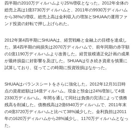
四半期の2010万ディルハムより25%増収となった。2012年全体の
総売上高は1億3730万ディルハムと、2011年の9930万ディルハム
から38%の増収。総売上高は金利収入の増加とSHUAAの運用ファ
ンド投資の好転で押し上げられた。
2012年第4四半期にSHUAAは、経営戦略と金融上の目標を達成し
た。第4四半期の純損失は2070万ディルハムで、前年同期の赤字額
の1億1190万ディルハムより改善した。経営規模適正化計画の成果
が最終損益に好影響を及ぼした。SHUAAは引き続き資産を慎重に
試算しており、従ってこの時期に投資毀損はなかった。
SHUAAはバランスシートをさらに強化した。2012年12月31日時
点の資産総額は14億ディルハム。現金と預金は24%増加して4億
2330万ディルハム。年間を通して同社は負債の完済によって債務
残高を削減した。債務残高は2億6940万ディルハムで、2011年末
の4億3720万ディルハムと比べて38%減少した。金利負担は2011
年の1620万ディルハムから28%減少し、1170万ディルハムとなっ
た。