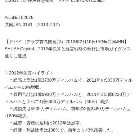
◎2012年の好決算を発表 ドバイのSHUAA Capital
AsiaNet 52075
共同JBN 0141 （2013.2.12）
【ドバイ（アラブ首長国連邦）2013年2月10日PRN=共同JBN】
SHUAA Capital、2012年決算と経営戦略の執行は市場ガイダンス
通りに達成
▽2012年決算ハイライト
＊総売上高は1億3730万ディルハムで、2011年の9930万ディル
ハムから38%増収。
＊費用合計は1億9930万ディルハムと、2011年の3億6230万デ
ィルハムと比べて1億6300万ディルハム（45%）減少。
＊純損失は5900万ディルハム。前年の2億3480万ディルハムよ
り80%減少。
＊融資・資産の運用は2012年は黒字。
＊経費・利益比率は138%で、前年より43%改善した。