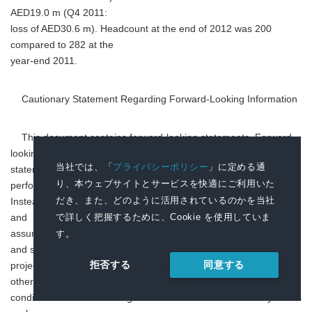
AED19.0 m (Q4 2011:
loss of AED30.6 m). Headcount at the end of 2012 was 200
compared to 282 at the
year-end 2011.
Cautionary Statement Regarding Forward-Looking Information
This document contains forward-looking statements. Forward-
looking
当社では、「
プライバシーポリシー
」に定める通
statements are neither historical facts nor assurances of future
り、本ウェブサイトとサービスを快適にご利用いた
performance.
だき、また、どのように活用されているのかを当社
Instead, they are based only on our current beliefs, expectations
で詳しく把握するために、Cookie を使用していま
and
す。
assumptions regarding the future of our business, future plans
and strategies,
同意する
拒否する
projections, anticipated events and trends, the economy and
other future
conditions. Forward-looking statements can be identified by words