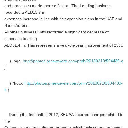
and processes made more efficient. The Lending business
recorded a AED13.7 m
expenses increase in line with its expansion plans in the UAE and
Saudi Arabia.
All other business units recorded a significant decrease of
expenses totalling
AED51.4 m. This represents a year-on-year improvement of 29%.
(Logo:
http://photos.prnewswire.com/prnh/20130210/594439-a
)
(Photo:
http://photos.prnewswire.com/prnh/20130210/594439-
b
)
During the first half of 2012, SHUAA incurred charges related to
the
Company's restructuring programme, which only started to have a