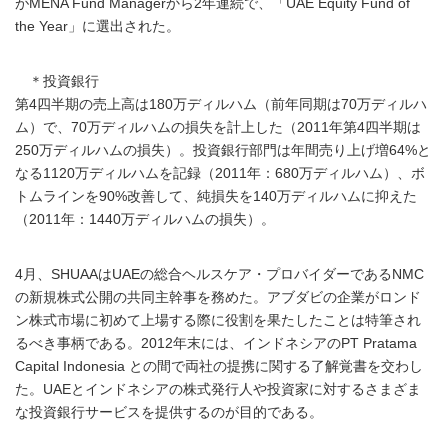
がMENA Fund Managerから2年連続で、「UAE Equity Fund of
the Year」に選出された。
＊投資銀行
第4四半期の売上高は180万ディルハム（前年同期は70万ディルハ
ム）で、70万ディルハムの損失を計上した（2011年第4四半期は
250万ディルハムの損失）。投資銀行部門は年間売り上げ増64%と
なる1120万ディルハムを記録（2011年：680万ディルハム）、ボ
トムラインを90%改善して、純損失を140万ディルハムに抑えた
（2011年：1440万ディルハムの損失）。
4月、SHUAAはUAEの総合ヘルスケア・プロバイダーであるNMC
の新規株式公開の共同主幹事を務めた。アブダビの企業がロンド
ン株式市場に初めて上場する際に役割を果たしたことは特筆され
るべき事柄である。2012年末には、インドネシアのPT Pratama
Capital Indonesia との間で両社の提携に関する了解覚書を交わし
た。UAEとインドネシアの株式発行人や投資家に対するさまざま
な投資銀行サービスを提供するのが目的である。