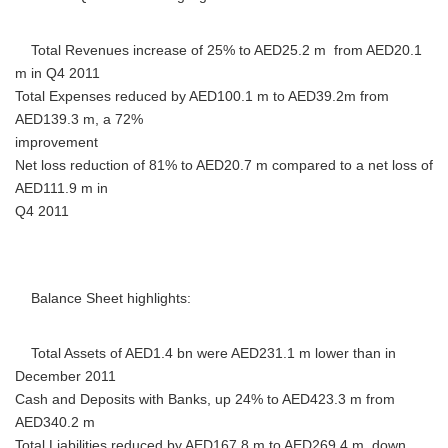
Total Revenues increase of 25% to AED25.2 m from AED20.1
m in Q4 2011
Total Expenses reduced by AED100.1 m to AED39.2m from
AED139.3 m, a 72%
improvement
Net loss reduction of 81% to AED20.7 m compared to a net loss of
AED111.9 m in
Q4 2011
Balance Sheet highlights:
Japanese
Total Assets of AED1.4 bn were AED231.1 m lower than in
December 2011
Cash and Deposits with Banks, up 24% to AED423.3 m from
AED340.2 m
Total Liabilities reduced by AED167.8 m to AED269.4 m, down