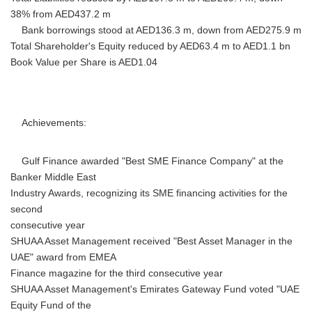
English
38% from AED437.2 m
Bank borrowings stood at AED136.3 m, down from AED275.9 m
Total Shareholder's Equity reduced by AED63.4 m to AED1.1 bn
Book Value per Share is AED1.04
Achievements:
Gulf Finance awarded "Best SME Finance Company" at the
Banker Middle East
Industry Awards, recognizing its SME financing activities for the
second
consecutive year
SHUAA Asset Management received "Best Asset Manager in the
UAE" award from EMEA
Finance magazine for the third consecutive year
SHUAA Asset Management's Emirates Gateway Fund voted "UAE
Equity Fund of the