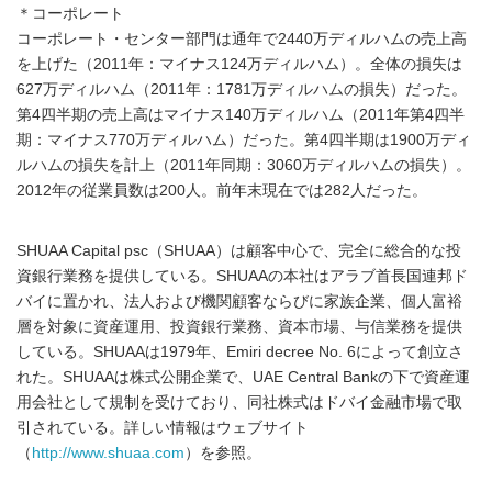
＊コーポレート
コーポレート・センター部門は通年で2440万ディルハムの売上高
を上げた（2011年：マイナス124万ディルハム）。全体の損失は
627万ディルハム（2011年：1781万ディルハムの損失）だった。
第4四半期の売上高はマイナス140万ディルハム（2011年第4四半
期：マイナス770万ディルハム）だった。第4四半期は1900万ディ
ルハムの損失を計上（2011年同期：3060万ディルハムの損失）。
2012年の従業員数は200人。前年末現在では282人だった。
SHUAA Capital psc（SHUAA）は顧客中心で、完全に総合的な投
資銀行業務を提供している。SHUAAの本社はアラブ首長国連邦ド
バイに置かれ、法人および機関顧客ならびに家族企業、個人富裕
層を対象に資産運用、投資銀行業務、資本市場、与信業務を提供
している。SHUAAは1979年、Emiri decree No. 6によって創立さ
れた。SHUAAは株式公開企業で、UAE Central Bankの下で資産運
用会社として規制を受けており、同社株式はドバイ金融市場で取
引されている。詳しい情報はウェブサイト
（
http://www.shuaa.com
）を参照。