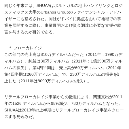
同じく年末には、SHUAAはポルトガルの地上ハンドリングとロジ
スティックス大手のUrbanos Groupのファイナンシャル・アドバ
イザーにも指名された。同社がドバイに拠点をおいて地域での事
業を展開するに際し、事業展開および資金調達に必要な支援や助
言を与えるのが目的である。
＊ ブローカレイジ
この部門の売上高は810万ディルハムだった（2011年：1990万デ
ィルハム）。純益は30万ディルハム（2011年：1億2990万ディル
ハムの損失）。第4四半期は、売上高が60万ディルハム（2011年
第4四半期は260万ディルハム）で、230万ディルハムの損失を計
上した（2011年は8690万ディルハムの損失）。
リテールブローカレイジ事業からの撤退により、関連支出が2011
年の1526 ディルハムから95%減少、780万ディルハムとなった。
SHUAAは2013年の上半期にリテールブローカレイジ事業をクロー
ズする見込みだ。