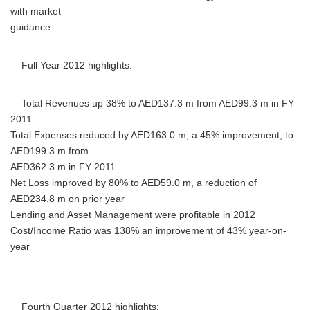
with market
guidance
Full Year 2012 highlights:
Total Revenues up 38% to AED137.3 m from AED99.3 m in FY
2011
Total Expenses reduced by AED163.0 m, a 45% improvement, to
AED199.3 m from
AED362.3 m in FY 2011
Net Loss improved by 80% to AED59.0 m, a reduction of
AED234.8 m on prior year
Lending and Asset Management were profitable in 2012
Cost/Income Ratio was 138% an improvement of 43% year-on-
year
Fourth Quarter 2012 highlights: