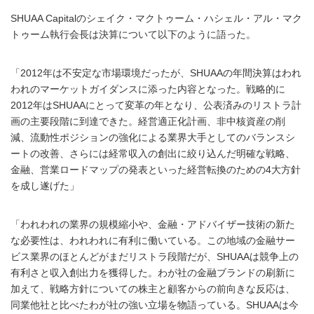
SHUAA Capitalのシェイク・マクトゥーム・ハシェル・アル・マク
トゥーム執行会長は決算について以下のように語った。
「2012年は不安定な市場環境だったが、SHUAAの年間決算はわれ
われのマーケットガイダンスに添った内容となった。戦略的に
2012年はSHUAAにとって変革の年となり、公表済みのリストラ計
画の主要段階に到達できた。経営適正化計画、非中核資産の削
減、流動性ポジションの強化による業界大手としてのバランスシ
ートの改善、さらには経常収入の創出に絞り込んだ明確な戦略、
金融、営業ロードマップの発表といった経営転換のための4大方針
を成し遂げた」
「われわれの業界の規模縮小や、金融・アドバイザー技術の新た
な必要性は、われわれに有利に働いている。この地域の金融サー
ビス業界のほとんどがまだリストラ段階だが、SHUAAは競争上の
有利さと収入創出力を獲得した。わが社の金融ブランドの刷新に
加えて、戦略方針についての株主と顧客からの前向きな反応は、
同業他社と比べたわが社の強い立場を物語っている。SHUAAは今