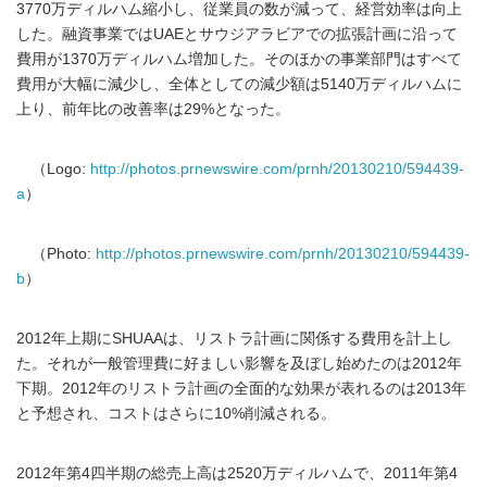
3770万ディルハム縮小し、従業員の数が減って、経営効率は向上
した。融資事業ではUAEとサウジアラビアでの拡張計画に沿って
費用が1370万ディルハム増加した。そのほかの事業部門はすべて
費用が大幅に減少し、全体としての減少額は5140万ディルハムに
上り、前年比の改善率は29%となった。
（Logo:
http://photos.prnewswire.com/prnh/20130210/594439-
a
）
（Photo:
http://photos.prnewswire.com/prnh/20130210/594439-
b
）
2012年上期にSHUAAは、リストラ計画に関係する費用を計上し
た。それが一般管理費に好ましい影響を及ぼし始めたのは2012年
下期。2012年のリストラ計画の全面的な効果が表れるのは2013年
と予想され、コストはさらに10%削減される。
2012年第4四半期の総売上高は2520万ディルハムで、2011年第4