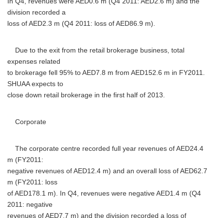
In Q4, revenues were AED0.6 m (Q4 2011: AED2.6 m) and the
division recorded a
loss of AED2.3 m (Q4 2011: loss of AED86.9 m).
Due to the exit from the retail brokerage business, total
expenses related
to brokerage fell 95% to AED7.8 m from AED152.6 m in FY2011.
SHUAA expects to
close down retail brokerage in the first half of 2013.
Corporate
The corporate centre recorded full year revenues of AED24.4
m (FY2011:
negative revenues of AED12.4 m) and an overall loss of AED62.7
m (FY2011: loss
of AED178.1 m). In Q4, revenues were negative AED1.4 m (Q4
2011: negative
revenues of AED7.7 m) and the division recorded a loss of