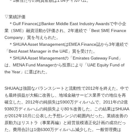
＊1株当たりの純資産額は1.04ディルハム。
▽業績評価
＊Gulf FinanceはBanker Middle East Industry Awardsで中小企
業（SME）融資活動が評価され、2年連続で「Best SME Finance
Company」賞を与えられた。
＊SHUAA Asset ManagementはEMEA Finance誌から3年連続で
「Best Asset Manager in the UAE」賞を受けた。
＊SHUAA Asset Managementの「Emirates Gateway Fund」
は、MENA Fund Managerから投票により「UAE Equity Fund of
the Year」に選ばれた。
SHUAAは強固なバランスシートと流動性で2012年を終えた。中で
も最終損益が大幅に改善し、地域金融サービス業界での地位を再
確立した。2012年の純損失は5900万ディルハムで、2011年の2億
9380万ディルハムの純損失より80％改善した。この結果はSHUAA
が2012年10月に公表した予想レンジの範囲内だった。業績改善の
原動力はリストラ（事業再編）と経営規模適正化計画の成功だっ
た。費用合計は1億6300万ディルハム減少した。一般管理費は