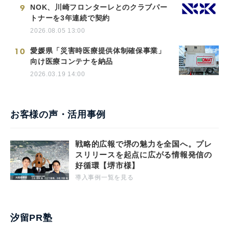
9
NOK、川崎フロンターレとのクラブパー
トナーを3年連続で契約
2026.08.05 13:00
10
愛媛県「災害時医療提供体制確保事業」
向け医療コンテナを納品
2026.03.19 14:00
お客様の声・活用事例
戦略的広報で堺の魅力を全国へ。プレ
スリリースを起点に広がる情報発信の
好循環【堺市様】
導入事例一覧を見る
汐留PR塾