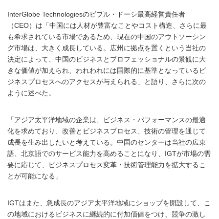
InterGlobe Technologiesのビプル・ドーシ最高経営責任者
（CEO）は「中国には人材が豊富なことやコスト構造、さらに最
も希求されている市場であるため、現在の中国のアウトソーシン
グ市場は、大きく成長している。広州に拠点を置くという当社の
決定によって、中国のビジネスとプロフェッショナルの景観に大
きな価値が加えられ、われわれには国際的に基準となっているビ
ジネスプロセスへのアクセスが与えられる」と語り、さらに次の
ように述べた。
「アジア太平洋地域の企業は、ビジネス・パフォーマンスの最適
化を求めており、改善とビジネスプロセス、技術の管理を通じて
成長を生み出したいと考えている。中国のセンターは当社の広東
語、北京語でのサービス能力を高めることになり、IGTが市場の需
要に応じて、ビジネスプロセス変革・技術管理能力を拡大するこ
とが可能になる」
IGTはまた、急成長のアジア太平洋地域にショップを開設して、こ
の地域におけるビジネスに継続的に付加価値をつけ、競争の激し