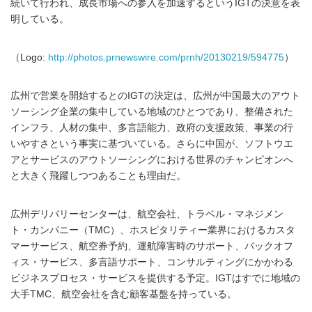
続いて行われ、成長市場への参入を加速するというIGTの決意を表
明している。
（Logo:
http://photos.prnewswire.com/prnh/20130219/594775
）
広州で営業を開始するとのIGTの決定は、広州が中国最大のアウト
ソーシング企業の集中している地域のひとつであり、整備された
インフラ、人材の集中、多言語能力、政府の支援政策、事業の行
いやすさという事実に基づいている。さらに中国が、ソフトウエ
アとサービスのアウトソーシングにおける世界のチャンピオンへ
と大きく飛躍しつつあることも理由だ。
広州デリバリーセンターは、航空会社、トラベル・マネジメン
ト・カンパニー（TMC）、ホスピタリティー業界におけるカスタ
マーサービス、航空券予約、運航障害時のサポート、バックオフ
ィス・サービス、多言語サポート、コンサルティングにかかわる
ビジネスプロセス・サービスを提供する予定。IGTはすでに地域の
大手TMC、航空会社を含む顧客基盤を持っている。