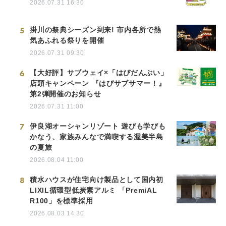
2026.07.31 16:30
5
掛川の祭典シーズン到来! 市内各所で熱
気あふれる祭りを開催
2026.07.31 09:30
6
【大好評】サブウェイ×「はぴだんぶい」
店頭キャンペーン 『はぴサブサマー！』
第2弾開催のお知らせ
2026.07.31 11:00
7
伊良湖オーシャンリゾート 遊びも学びも
かなう、家族みんなで満喫する渥美半島
の夏旅
2026.08.04 11:00
8
積水ハウスが住宅向け製品として国内初
LIXIL循環型低炭素アルミ 「PremiAL
R100」を標準採用
2026.08.03 14:30