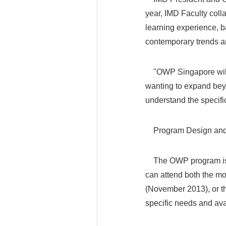
year, IMD Faculty coll
learning experience, b
contemporary trends a
"OWP Singapore will a
wanting to expand bey
understand the specific
Program Design and
The OWP program is de
can attend both the m
(November 2013), or th
specific needs and avai