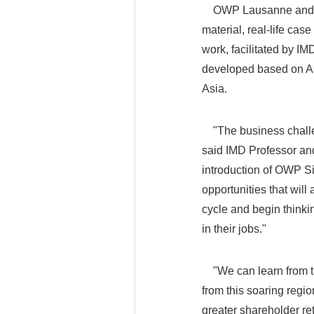
OWP Lausanne and OWP
material, real-life cas
work, facilitated by I
developed based on A
Asia.
"The business challen
said IMD Professor an
introduction of OWP Si
opportunities that will
cycle and begin thinki
in their jobs."
"We can learn from th
from this soaring regi
greater shareholder ret