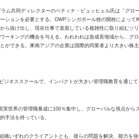
ログラム共同ディレクターのベティナ・ビュッヒェル氏は「グロ
ーションを必要とする。OWPシンガポール校の開校によってI
から抜け出し、現在仕事で直面している複雑性に取り組むソリ
ワーキングの機会を与える。われわれは急成長地域から、グロ
とができる。東南アジアの企業は国際的同業者より大きい株主
のビジネススクールで、インパクトが大きい管理職教育を通じ
Dは現実世界の管理職養成に100％集中し、グローバルな視点か
的手法を持っている。
、組織いずれのクライアントとも、彼らの問題を解決、能力を