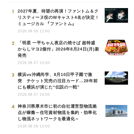
1
2027年夏、待望の再演！ファントム＆ク
リスティーヌ役のWキャスト4名が決定！
ミュージカル 『ファントム』
2026.08.06 12:00
2
「明星 一平ちゃん夜店の焼そば 超特盛
からしマヨ2個付」2026年8月24日(月)新
発売
2026.08.07 13:00
3
横浜vs沖縄尚学、8月10日甲子園で激
突 チケット完売の注目カード…28年前
にも横浜が演じた“伝説の一戦”
2026.08.07 19:00
4
神奈川県厚木市に初の自社運営型物流拠
点が稼働～住宅資材物流を集約・効率化
し物流ネットワークを最適化～
2026.08.06 13:00