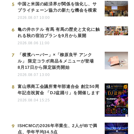
5
中国と米国の経済界が関係を強化し、サ
プライチェーン協力の新たな機会を模索
2026.08.07 10:00
6
亀の井ホテル 有馬 有馬の歴史と文化に触
れる秋の宿泊プランを9月から展開
2026.08.06 11:00
7
「横濱ハーバー」×「柳原良平 アンク
ル」 限定コラボ商品＆メニューが登場
8月17日から限定販売開始
2026.08.07 13:00
8
富山県商工会議所青年部連合会 創立50周
年記念祝賀会 「DJ盆踊り」を開催します
2026.08.04 15:25
9
ISHCMCの2026年卒業生、2人がIBで満
点、学年平均34.5点