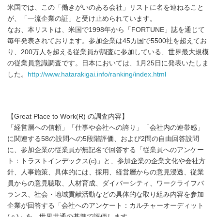
米国では、この「働きがいのある会社」リストに名を連ねること
が、「一流企業の証」と受け止められています。
なお、本リストは、米国で1998年から「FORTUNE」誌を通じて
毎年発表されております。参加企業は45カ国で5500社を超えてお
り、200万人を超える従業員が調査に参加している、世界最大規模
の従業員意識調査です。日本においては、1月25日に発表いたしま
した。
http://www.hatarakigai.info/ranking/index.html
【Great Place to Work(R) の調査内容】
「経営層への信頼」「仕事や会社への誇り」「会社内の連帯感」
に関連する58の設問への5段階評価、および2問の自由回答設問
に、参加企業の従業員が無記名で回答する「従業員へのアンケー
ト：トラストインデックス(c)」と、参加企業の企業文化や会社方
針、人事施策、具体的には、採用、経営層からの意見浸透、従業
員からの意見聴取、人材育成、ダイバーシティ、ワークライフバ
ランス、社会・地域貢献活動などの具体的な取り組み内容を参加
企業が回答する「会社へのアンケート：カルチャーオーディット
(ｃ)」を、世界共通の基準で評価します。