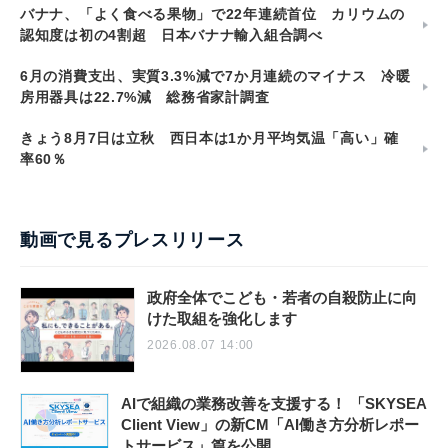
バナナ、「よく食べる果物」で22年連続首位 カリウムの
認知度は初の4割超 日本バナナ輸入組合調べ
6月の消費支出、実質3.3%減で7か月連続のマイナス 冷暖
房用器具は22.7%減 総務省家計調査
きょう8月7日は立秋 西日本は1か月平均気温「高い」確
率60％
動画で見るプレスリリース
政府全体でこども・若者の自殺防止に向
けた取組を強化します
2026.08.07 14:00
AIで組織の業務改善を支援する！ 「SKYSEA
Client View」の新CM「AI働き方分析レポー
トサービス」篇を公開