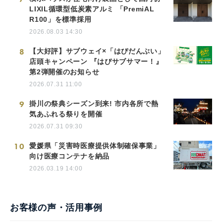
LIXIL循環型低炭素アルミ 「PremiAL
R100」を標準採用
2026.08.03 14:30
8
【大好評】サブウェイ×「はぴだんぶい」
店頭キャンペーン 『はぴサブサマー！』
第2弾開催のお知らせ
2026.07.31 11:00
9
掛川の祭典シーズン到来! 市内各所で熱
気あふれる祭りを開催
2026.07.31 09:30
10
愛媛県「災害時医療提供体制確保事業」
向け医療コンテナを納品
2026.03.19 14:00
お客様の声・活用事例