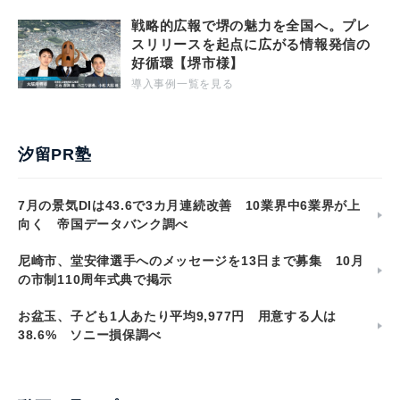
戦略的広報で堺の魅力を全国へ。プレ
スリリースを起点に広がる情報発信の
好循環【堺市様】
導入事例一覧を見る
汐留PR塾
7月の景気DIは43.6で3カ月連続改善 10業界中6業界が上
向く 帝国データバンク調べ
尼崎市、堂安律選手へのメッセージを13日まで募集 10月
の市制110周年式典で掲示
お盆玉、子ども1人あたり平均9,977円 用意する人は
38.6% ソニー損保調べ