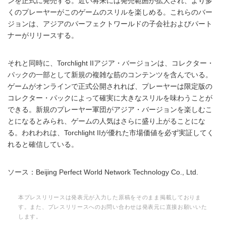
ンを正式に発売する。近い将来には発売範囲が拡大され、より多
くのプレーヤーがこのゲームのスリルを楽しめる。これらのバー
ジョンは、アジアのパーフェクトワールドの子会社およびパート
ナーがリリースする。
それと同時に、Torchlight IIアジア・バージョンは、コレクター・
パックの一部として新規の複雑な筋のコンテンツを含んでいる。
ゲームがオンラインで正式公開されれば、プレーヤーは限定版の
コレクター・パックによって確実に大きなスリルを味わうことが
できる。新規のプレーヤー軍団がアジア・バージョンを楽しむこ
とになるとみられ、ゲームの人気はさらに盛り上がることにな
る。われわれは、Torchlight IIが優れた市場価値を必ず実証してく
れると確信している。
ソース：Beijing Perfect World Network Technology Co., Ltd.
本プレスリリースは発表元が入力した原稿をそのまま掲載しておりま
す。また、プレスリリースへのお問い合わせは発表元に直接お願いいた
します。