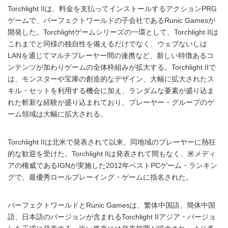
Torchlight IIは、料金を支払ってインストールするアクションPRG
ゲームで、パーフェクトワールドの子会社であるRunic Gamesが
開発した。Torchlightゲームシリーズの一環として、Torchlight IIは
これまでと同様の独自性を備えるだけでなく、ウェブないしは
LANを通じてマルチプレーヤー間の連携など、新しい特徴あるコ
ンテンツが加わりゲームの全体枠組みが拡大する。Torchlight IIで
は、モンスターや宝庫の創造的なデザイン、大幅に拡大されたス
キル・セットを利用する機会に加え、ランダムな要素が盛り込ま
れた斬新な経験が盛り込まれており、プレーヤー・グループのゲ
ーム領域は大幅に拡大される。
Torchlight IIは北米で発表されて以来、同地域のプレーヤーに熱狂
的な歓迎を受けた。Torchlight IIは発表されて間もなく、米メディ
アの権威であるIGNが実施した2012年ベストPCゲーム・ランキン
グで、最優秀ロールプレーイング・ゲームに指名された。
パーフェクトワールドとRunic Gamesは、繁体中国語、簡体中国
語、日本語のバージョンが含まれるTorchlight IIアジア・バージョ