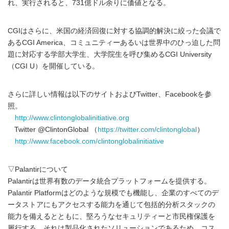
れ、実行されると、731億ドル余りに価値となる。
CGIはさらに、米国の経済回復に対する協調的解決に絞った会議で
あるCGI America、コミュニティーあるいは世界中のひっ迫した問
題に対応する学部大学生、大学院生を呼び集めるCGI University
（CGI U）を開催している。
さらに詳しい情報は以下のサイトおよびTwitter、Facebookを参
照。
http://www.clintonglobalinitiative.org
Twitter @ClintonGlobal （
https://twitter.com/clintonglobal
）
http://www.facebook.com/clintonglobalinitiative
▽Palantirについて
Palantirは世界有数のデータ統合プラットフォームを提供する。
Palantir Platformはどのような規模でも機能し、企業のすべてのデ
ータストアにもアクセスする能力を通じて包括的分析スタックの
能力を備えるとともに、堅ろうなセキュリティーと市民権保護を
履行する。それは製品化されたソリューションであるため、コス