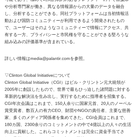
や分析専門家が働き、異なる情報源からの大量のデータを融合
し、分析することができる。同社プラットフォームは当初情報活
動および国防コミュニティーが利用できるよう開発されたもの
で、ユーザーはそのようなコミュニティーで情報にアクセス、共
有する一方、プライバシーと市民権を守ることができる堅ろうな
組み込みの評価基準が含まれている。
詳しい情報はmedia@palantir.comを参照。
▽Clinton Global Initiativeについて
Clinton Global Initiative（CGI）はビル・クリントン元大統領が
2005年に創設したもので、世界で最もひっ迫した諸問題に対する
革新的な解決法を生み出し、実行するために指導者を招集する。
CGI年次会議はこれまで、150人余りに国家元首、20人のノーベル
賞受賞者、数百人の有力CEO、財団やNGOの責任者、主要な慈善
家、多くのメディア関係者を集めてきた。CGI会員はこれまで、
180カ国、2300余りのコミットメントの中で4億以上の人々の生活
向上に貢献した。これらコミットメントは完全に資金手当てさ