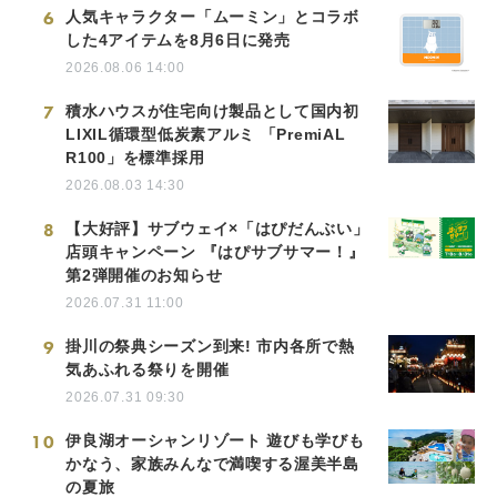
6
人気キャラクター「ムーミン」とコラボ
した4アイテムを8月6日に発売
2026.08.06 14:00
7
積水ハウスが住宅向け製品として国内初
LIXIL循環型低炭素アルミ 「PremiAL
R100」を標準採用
2026.08.03 14:30
8
【大好評】サブウェイ×「はぴだんぶい」
店頭キャンペーン 『はぴサブサマー！』
第2弾開催のお知らせ
2026.07.31 11:00
9
掛川の祭典シーズン到来! 市内各所で熱
気あふれる祭りを開催
2026.07.31 09:30
10
伊良湖オーシャンリゾート 遊びも学びも
かなう、家族みんなで満喫する渥美半島
の夏旅