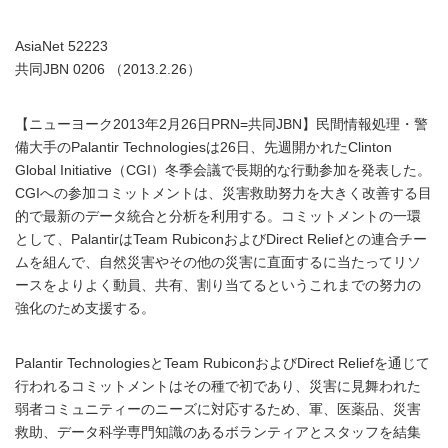
AsiaNet 52223
共同JBN 0206 （2013.2.26）
【ニューヨーク2013年2月26日PRN=共同JBN】民間情報処理・警
備大手のPalantir Technologiesは26日、先週開かれたClinton
Global Initiative（CGI）冬季会議で長期的な行動参加を発表した。
CGIへの参加コミットメントは、災害救助努力を大きく改善する目
的で最新のデータ統合と分析を利用する。コミットメントの一環
として、PalantirはTeam RubiconおよびDirect Reliefとの連合チー
ムを組んで、自然災害やその他の災害に直面するに当たってリソ
ースをよりよく動員、共有、割り当てるというこれまでの努力の
強化のため支援する。
Palantir TechnologiesとTeam RubiconおよびDirect Reliefを通じて
行われるコミットメントはその種で初であり、災害に見舞われた
弱者コミュニティーのニーズに対応するため、軍、医薬品、災害
救助、データ科学専門知識のあるボランティアとスタッフを結集