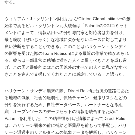
する。
ウィリアム・J・クリントン財団およびClinton Global Initiativeの創
始者であるビル・クリントン元大統領は「PalantirのCGIコミット
メントによって、情報活用への分析専門家と対応者は力を付け、
最も脆弱（ぜいじゃく）な地域に欠かせないニーズに対してより
良い決断をすることができる。このことはハリケーン・サンディ
の影響を受けた際のTeam Rubiconによる最近の作業で確かめられ
る。彼らは一部非常に感謝に満ちた人々に驚くべきことを成し遂
げ、この国と最終的にはこの国以外のすべての人々に私がなすべ
きことを進んで支援してくれたことに感謝している」と語った。
ハリケーン・サンディ襲来の際、Direct Reliefは台風の進路にあた
る地域の気象、社会的脆弱性、供給チェーン、健康リスクなどの
分析を実行するため、自社データベース、パートナーとなる組
織、オープンソースのデータセットの情報を統合するために
Palantirを利用した。この結果得られた情報によってDirect Relief
は、ハリケーン襲来の前に補給と医薬品を前もって手配し、ハリ
ケーン通過中のリアルタイムの気象データを解析し、ハリケーン