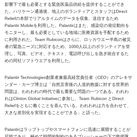
影響下で最も必要とする緊急医薬品供給を提供することができ
た。ハリケーン通過後、地上のボランティアとスタッフはDirect
Reliefの本部でリアルタイムのデータを収集、送信するため
Palantir Mobileを利用した。Palantirはまた、感染症の発症動向を
モニターし、最も必要としている地域に医療資源を手配するため
に利用された。Team Rubiconはさらに、ロッカウエー半島の被災
者の緊急ニーズに対応するため、1000人以上のボランティアを管
理し、写真、ビデオ、テキスト、電話呼び出しを急ぎ統合するた
めの同社ソフトウエアを利用した。
Palantir Technologies創業者兼最高経営責任者（CEO）のアレキサ
ンダー・カープ博士は「自然災害後の人道的救援に対する世界的
問題は、われわれの時代で最も重要な問題の一つである。われわ
れはClinton Global Initiativeに参加し、Team Rubicon とDirect
Reliefをともに働くことを喜んでいる。われわれは力を合わせて、
大きな差別化を実現することができる」と語った。
Palantirはラップトップやスマートフォンに迅速に展開することが
可能であり、極めて時間的制約のあるプレッシャーの下で救援隊