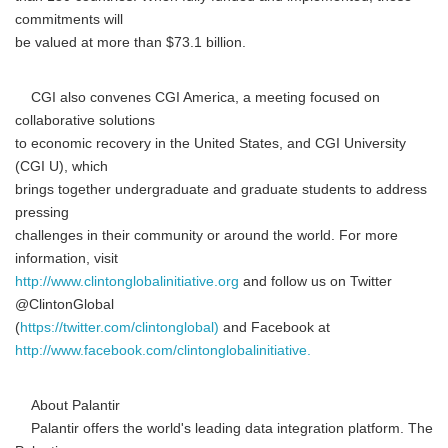
commitments will
be valued at more than $73.1 billion.
CGI also convenes CGI America, a meeting focused on
collaborative solutions
to economic recovery in the United States, and CGI University
(CGI U), which
brings together undergraduate and graduate students to address
pressing
Japanese
challenges in their community or around the world. For more
information, visit
http://www.clintonglobalinitiative.org
and follow us on Twitter
@ClintonGlobal
(
https://twitter.com/clintonglobal)
and Facebook at
http://www.facebook.com/clintonglobalinitiative.
English
About Palantir
Palantir offers the world's leading data integration platform. The