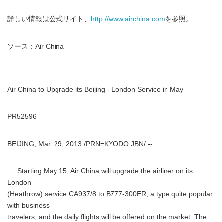
詳しい情報は公式サイト、
http://www.airchina.com
を参照。
ソース：Air China
Air China to Upgrade its Beijing - London Service in May
PR52596
BEIJING, Mar. 29, 2013 /PRN=KYODO JBN/ --
Starting May 15, Air China will upgrade the airliner on its
London
(Heathrow) service CA937/8 to B777-300ER, a type quite popular
with business
travelers, and the daily flights will be offered on the market. The