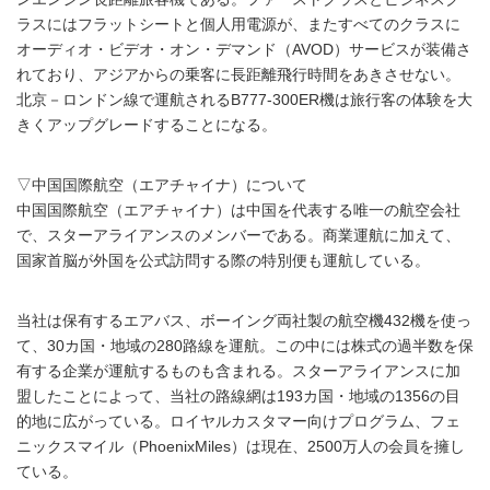
ラスにはフラットシートと個人用電源が、またすべてのクラスに
オーディオ・ビデオ・オン・デマンド（AVOD）サービスが装備さ
れており、アジアからの乗客に長距離飛行時間をあきさせない。
北京－ロンドン線で運航されるB777-300ER機は旅行客の体験を大
きくアップグレードすることになる。
▽中国国際航空（エアチャイナ）について
中国国際航空（エアチャイナ）は中国を代表する唯一の航空会社
で、スターアライアンスのメンバーである。商業運航に加えて、
国家首脳が外国を公式訪問する際の特別便も運航している。
当社は保有するエアバス、ボーイング両社製の航空機432機を使っ
て、30カ国・地域の280路線を運航。この中には株式の過半数を保
有する企業が運航するものも含まれる。スターアライアンスに加
盟したことによって、当社の路線網は193カ国・地域の1356の目
的地に広がっている。ロイヤルカスタマー向けプログラム、フェ
ニックスマイル（PhoenixMiles）は現在、2500万人の会員を擁し
ている。