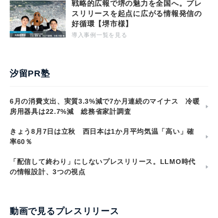
戦略的広報で堺の魅力を全国へ。プレ
スリリースを起点に広がる情報発信の
好循環【堺市様】
導入事例一覧を見る
汐留PR塾
6月の消費支出、実質3.3%減で7か月連続のマイナス 冷暖
房用器具は22.7%減 総務省家計調査
きょう8月7日は立秋 西日本は1か月平均気温「高い」確
率60％
「配信して終わり」にしないプレスリリース。LLMO時代
の情報設計、3つの視点
動画で見るプレスリリース