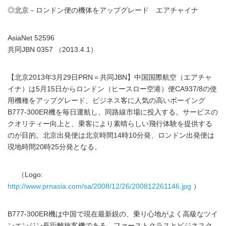
◎北京－ロンドン便の機体をアップグレード エアチャイナ
AsiaNet 52596
共同JBN 0357 （2013.4.1）
【北京2013年3月29日PRN＝共同JBN】中国国際航空（エアチャ
イナ）は5月15日からロンドン（ヒースロー空港）便CA937/8の使
用機種をアップグレード、ビジネス客に人気の高いボーイング
B777-300ER機を毎日運航し、同路線市場に投入する。サービスの
クオリティー向上と、乗客により素晴らしい飛行体験を提供する
のが目的。北京出発便は北京時間14時10分発、ロンドン出発便は
現地時間20時25分発となる。
（Logo:
http://www.prnasia.com/sa/2008/12/26/200812261146.jpg
）
B777-300ER機は中国で現在最新鋭の、乗り心地がよく高級なツイ
ンエンジン長距離旅客機である。ファーストクラスとビジネスク