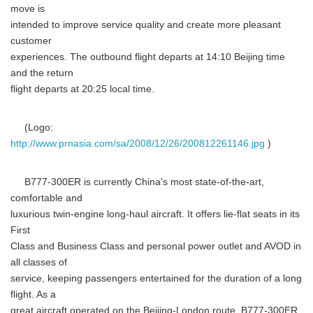
move is
intended to improve service quality and create more pleasant
customer
experiences. The outbound flight departs at 14:10 Beijing time
and the return
flight departs at 20:25 local time.
(Logo:
http://www.prnasia.com/sa/2008/12/26/200812261146.jpg
)
B777-300ER is currently China's most state-of-the-art,
comfortable and
luxurious twin-engine long-haul aircraft. It offers lie-flat seats in its
First
Class and Business Class and personal power outlet and AVOD in
all classes of
service, keeping passengers entertained for the duration of a long
flight. As a
great aircraft operated on the Beijing-London route, B777-300ER