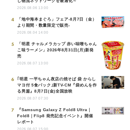
し物流ネットワークを最適化～
2026.08.06 13:00
4
「地中海本まぐろ」フェア-8月7日（金）
より期間・数量限定で販売-
2026.08.04 14:00
5
「明星 チャルメラカップ 赤い味噌ちゃん
こ味ラーメン」2026年8月31日(月)新発
売
2026.08.07 13:00
6
｢明星 一平ちゃん夜店の焼そば 袋 からし
マヨ付 5食パック｣新TV-CM『袋めんを作
る男篇』8月7日(金)全国放映
2026.08.07 07:30
7
『Samsung Galaxy Z Fold8 Ultra｜
Fold8｜Flip8 発売記念イベント』開催
レポート
2026.08.07 15:00