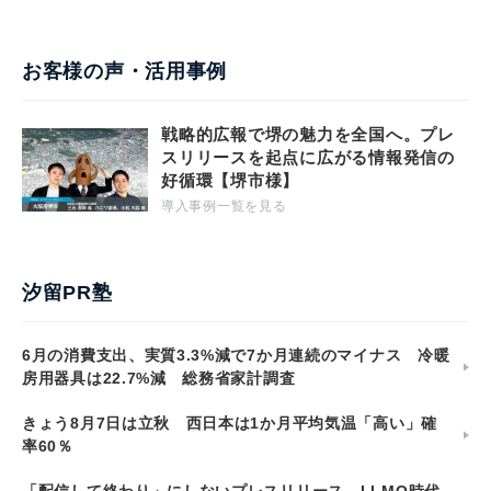
お客様の声・活用事例
戦略的広報で堺の魅力を全国へ。プレ
スリリースを起点に広がる情報発信の
好循環【堺市様】
導入事例一覧を見る
汐留PR塾
6月の消費支出、実質3.3%減で7か月連続のマイナス 冷暖
房用器具は22.7%減 総務省家計調査
きょう8月7日は立秋 西日本は1か月平均気温「高い」確
率60％