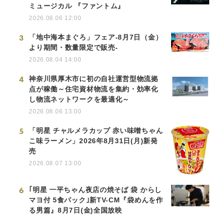
ミュージカル 『ファントム』
2026.08.06 12:00
3
「地中海本まぐろ」フェア-8月7日（金）
より期間・数量限定で販売-
2026.08.04 14:00
4
神奈川県厚木市に初の自社運営型物流拠
点が稼働～住宅資材物流を集約・効率化
し物流ネットワークを最適化～
2026.08.06 13:00
5
「明星 チャルメラカップ 赤い味噌ちゃん
こ味ラーメン」2026年8月31日(月)新発
売
2026.08.07 13:00
6
｢明星 一平ちゃん夜店の焼そば 袋 からし
マヨ付 5食パック｣新TV-CM『袋めんを作
る男篇』8月7日(金)全国放映