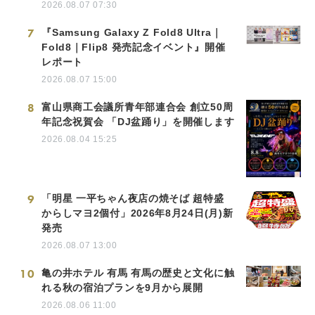
2026.08.07 07:30
7
『Samsung Galaxy Z Fold8 Ultra｜
Fold8｜Flip8 発売記念イベント』開催
レポート
2026.08.07 15:00
8
富山県商工会議所青年部連合会 創立50周
年記念祝賀会 「DJ盆踊り」を開催します
2026.08.04 15:25
9
「明星 一平ちゃん夜店の焼そば 超特盛
からしマヨ2個付」2026年8月24日(月)新
発売
2026.08.07 13:00
10
亀の井ホテル 有馬 有馬の歴史と文化に触
れる秋の宿泊プランを9月から展開
2026.08.06 11:00