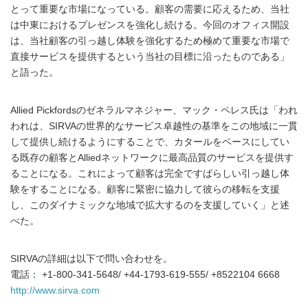
とって重要な市場になっている。顧客の需要に応えるため、当社
は中東におけるプレゼンスを強化し続ける。今回のオフィス開設
は、当社顧客の引っ越し体験を強化するため極めて重要な市場で
直接サービスを提供するという当社の目標に沿ったものである」
と語った。
Allied Pickfordsのゼネラルマネジャー、マック・ペレス氏は「われ
われは、SIRVAの世界的なサービス卓越性の基準をこの地域に一貫
して提供し続けるようにすることで、カタールをベースにしてい
る既存の顧客とAlliedネットワークに最高品質のサービスを提供す
ることになる。これによって顧客は完全ですばらしい引っ越し体
験をすることになる。顧客に緊密に協力して彼らの移転を支援
し、このダイナミックな地域で拡大するのを支援していく」と述
べた。
SIRVAの詳細は以下で問い合わせを。
電話： +1-800-341-5648/ +44-1793-619-555/ +8522104 6668
http://www.sirva.com