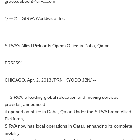
grace.dubach@sirva.com
ソース：SIRVA Worldwide, Inc.
SIRVA's Allied Pickfords Opens Office in Doha, Qatar
PR52591
CHICAGO, Apr. 2, 2013 /PRN=KYODO JBN/ --
SIRVA, a leading global relocation and moving services
provider, announced
it opened an office in Doha, Qatar. Under the SIRVA brand Allied
Pickfords,
SIRVA now has local operations in Qatar, enhancing its complete
mobility