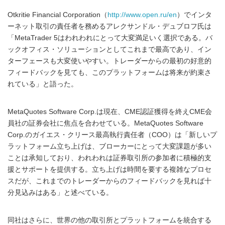
Otkritie Financial Corporation（
http://www.open.ru/en
）でインタ
ーネット取引の責任者を務めるアレクサンドル・デュブロフ氏は
「MetaTrader 5はわれわれにとって大変満足いく選択である。バ
ックオフィス・ソリューションとしてこれまで最高であり、イン
ターフェースも大変使いやすい。トレーダーからの最初の好意的
フィードバックを見ても、このプラットフォームは将来が約束さ
れている」と語った。
MetaQuotes Software Corp.は現在、CME認証獲得を終えCME会
員社の証券会社に焦点を合わせている。MetaQuotes Software
Corp.のガイエス・クリース最高執行責任者（COO）は「新しいプ
ラットフォーム立ち上げは、ブローカーにとって大変課題が多い
ことは承知しており、われわれは証券取引所の参加者に積極的支
援とサポートを提供する。立ち上げは時間を要する複雑なプロセ
スだが、これまでのトレーダーからのフィードバックを見れば十
分見込みはある」と述べている。
同社はさらに、世界の他の取引所とプラットフォームを統合する