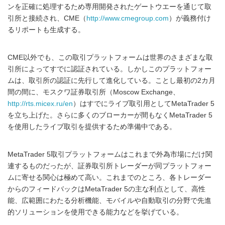
ンを正確に処理するため専用開発されたゲートウエーを通じて取
引所と接続され、CME（
http://www.cmegroup.com
）が義務付け
るリポートも生成する。
CME以外でも、この取引プラットフォームは世界のさまざまな取
引所によってすでに認証されている。しかしこのプラットフォー
ムは、取引所の認証に先行して進化している。ことし最初の2カ月
間の間に、モスクワ証券取引所（Moscow Exchange、
http://rts.micex.ru/en
）はすでにライブ取引用としてMetaTrader 5
を立ち上げた。さらに多くのブローカーが間もなくMetaTrader 5
を使用したライブ取引を提供するため準備中である。
MetaTrader 5取引プラットフォームはこれまで外為市場にだけ関
連するものだったが、証券取引所トレーダーが同プラットフォー
ムに寄せる関心は極めて高い。これまでのところ、各トレーダー
からのフィードバックはMetaTrader 5の主な利点として、高性
能、広範囲にわたる分析機能、モバイルや自動取引の分野で先進
的ソリューションを使用できる能力などを挙げている。