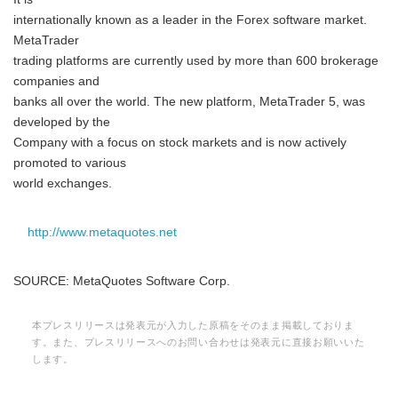
internationally known as a leader in the Forex software market.
MetaTrader
trading platforms are currently used by more than 600 brokerage
companies and
banks all over the world. The new platform, MetaTrader 5, was
developed by the
Company with a focus on stock markets and is now actively
promoted to various
world exchanges.
http://www.metaquotes.net
SOURCE: MetaQuotes Software Corp.
本プレスリリースは発表元が入力した原稿をそのまま掲載しておりま
す。また、プレスリリースへのお問い合わせは発表元に直接お願いいた
します。