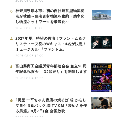
2026.08.05 16:00
3
神奈川県厚木市に初の自社運営型物流拠
点が稼働～住宅資材物流を集約・効率化
し物流ネットワークを最適化～
2026.08.06 13:00
4
2027年夏、待望の再演！ファントム＆ク
リスティーヌ役のWキャスト4名が決定！
ミュージカル 『ファントム』
2026.08.06 12:00
5
富山県商工会議所青年部連合会 創立50周
年記念祝賀会 「DJ盆踊り」を開催します
2026.08.04 15:25
6
｢明星 一平ちゃん夜店の焼そば 袋 からし
マヨ付 5食パック｣新TV-CM『袋めんを作
る男篇』8月7日(金)全国放映