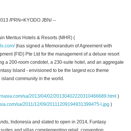
2013 /PRN=KYODO JBN/ --
in Meritus Hotels & Resorts (MHR) (
ls.com/
)has signed a Memorandum of Agreement with
pment (FID) Pte Ltd for the management of a deluxe resort
g a 200-room condotel, a 230-suite hotel, and an aggregate
untasy Island - envisioned to be the largest eco theme
d island community in the world.
prnasia.com/sa/2013/04/02/20130402220310466689.html
)
asia.com/sa/2011/12/09/20111209194931399475-l.jpg
)
ds, Indonesia and slated to open in 2014, Funtasy
 suites and villas complementing retail, convention,