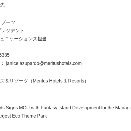
先：
English
リゾーツ
プレジデント
ュニケーションズ担当
6385
ce.azupardo@meritushotels.com
ーツ（Meritus Hotels & Resorts）
rts Signs MOU with Funtasy Island Development for the Manag
Largest Eco Theme Park