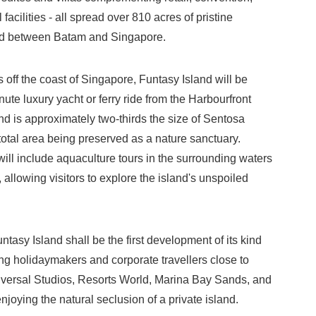
facilities - all spread over 810 acres of pristine
ated between Batam and Singapore.
ff the coast of Singapore, Funtasy Island will be
ute luxury yacht or ferry ride from the Harbourfront
and is approximately two-thirds the size of Sentosa
 total area being preserved as a nature sanctuary.
will include aquaculture tours in the surrounding waters
, allowing visitors to explore the island's unspoiled
sy Island shall be the first development of its kind
g holidaymakers and corporate travellers close to
iversal Studios, Resorts World, Marina Bay Sands, and
joying the natural seclusion of a private island.