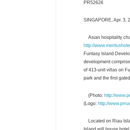
PR52626
SINGAPORE, Apr. 3, 
Asian hospitality cha
http://www.meritushote
Funtasy Island Develo
development comprisin
of 413-unit villas on F
park and the first gate
(Photo:
http://www.
(Logo:
http://www.prn
Located on Riau Islan
Island will house hotel