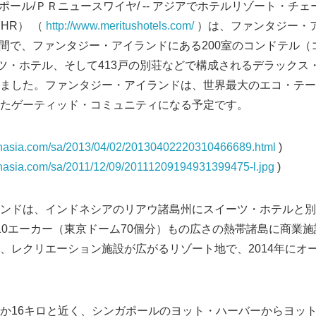
シンガポール/ＰＲニュースワイヤ/ -- アジアでホテルリゾート・チ
HR） （
http://www.meritushotels.com/
）は、ファンタジー・
との間で、ファンタジー・アイランドにある200室のコンドテル
ーツ・ホテル、そして413戸の別荘などで構成されるデラックス
ました。ファンタジー・アイランドは、世界最大のエコ・テー
たゲーティッド・コミュニティになる予定です。
rnasia.com/sa/2013/04/02/20130402220310466689.html
)
rnasia.com/sa/2011/12/09/20111209194931399475-l.jpg
)
ンドは、インドネシアのリアウ諸島州にスイーツ・ホテルと別
10エーカー（東京ドーム70個分）もの広さの熱帯諸島に商業
、レクリエーション施設が広がるリゾート地で、2014年にオ
か16キロと近く、シンガポールのヨット・ハーバーからヨッ