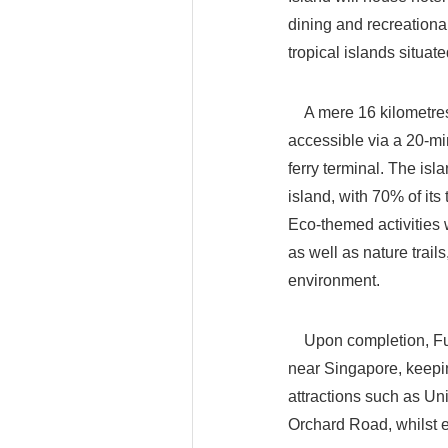
dining and recreational 
tropical islands situ
A mere 16 kilometres o
accessible via a 20-min
ferry terminal. The isl
island, with 70% of its
Eco-themed activities 
as well as nature trails
environment.
Upon completion, Funta
near Singapore, keepin
attractions such as Un
Orchard Road, whilst en