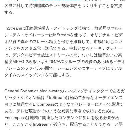
客層に対して特別編成のテレビ視聴体験をつくり出すことを支援
する。
InStreamは圧縮領域挿入・スイッチング技術で、放送局やマルチ
システム・オペレーターはInStreamを使って、オリジナル・ビデ
オ品質の真正のフレーム精度と保存を維持して、市場に応じコン
テンツをカスタム化し送信できる。中核となるアーキテクチャー
は、デジタルビデオ放送ストリームの間、ないしは標準および高
精度MPEG-2あるいはH.264/AVCグループの映像のあらゆるビデオ
フレームのファイルの間で、シームレスかつネーティブにリアル
タイムのスイッチングを可能にする。
General Dynamics Mediawareのマネジングディレクターであるガ
リック・シメオン氏は「InStreamは極めて多様なオーディエンス
向けに放送するEncompassのようなオペレーターにとって最適で
ある。テレビ広告がそのような異質な市場で成功するために、
Encompassは地域に関連したコンテンツに狙いを絞る必要があ
り、ここでこそInStreamが役立ち、配信することができる」と語