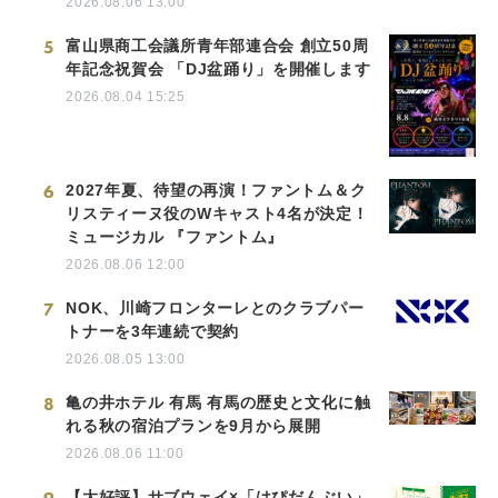
2026.08.06 13:00
5
富山県商工会議所青年部連合会 創立50周
年記念祝賀会 「DJ盆踊り」を開催します
2026.08.04 15:25
6
2027年夏、待望の再演！ファントム＆ク
リスティーヌ役のWキャスト4名が決定！
ミュージカル 『ファントム』
2026.08.06 12:00
7
NOK、川崎フロンターレとのクラブパー
トナーを3年連続で契約
2026.08.05 13:00
8
亀の井ホテル 有馬 有馬の歴史と文化に触
れる秋の宿泊プランを9月から展開
2026.08.06 11:00
【大好評】サブウェイ×「はぴだんぶい」