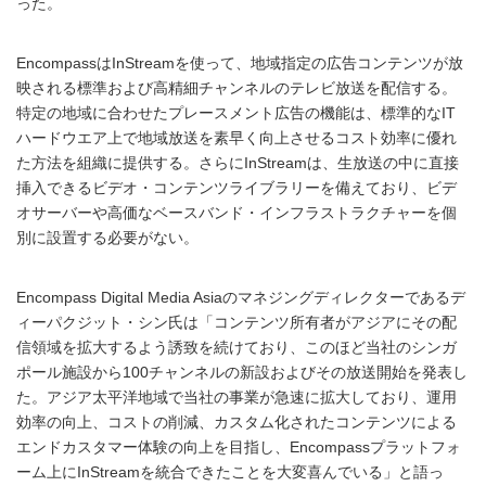
った。
EncompassはInStreamを使って、地域指定の広告コンテンツが放
映される標準および高精細チャンネルのテレビ放送を配信する。
特定の地域に合わせたプレースメント広告の機能は、標準的なIT
ハードウエア上で地域放送を素早く向上させるコスト効率に優れ
た方法を組織に提供する。さらにInStreamは、生放送の中に直接
挿入できるビデオ・コンテンツライブラリーを備えており、ビデ
オサーバーや高価なベースバンド・インフラストラクチャーを個
別に設置する必要がない。
Encompass Digital Media Asiaのマネジングディレクターであるデ
ィーパクジット・シン氏は「コンテンツ所有者がアジアにその配
信領域を拡大するよう誘致を続けており、このほど当社のシンガ
ポール施設から100チャンネルの新設およびその放送開始を発表し
た。アジア太平洋地域で当社の事業が急速に拡大しており、運用
効率の向上、コストの削減、カスタム化されたコンテンツによる
エンドカスタマー体験の向上を目指し、Encompassプラットフォ
ーム上にInStreamを統合できたことを大変喜んでいる」と語っ