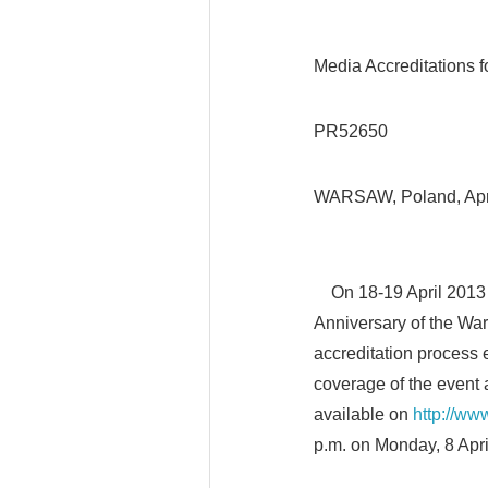
Media Accreditations 
PR52650
WARSAW, Poland, Ap
On 18-19 April 2013 
Anniversary of the Wa
accreditation process e
coverage of the event a
available on
http://ww
p.m. on Monday, 8 Apri