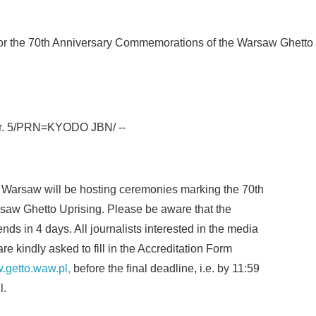
for the 70th Anniversary Commemorations of the Warsaw Ghetto
r. 5/PRN=KYODO JBN/ --
Warsaw will be hosting ceremonies marking the 70th
Japanese
rsaw Ghetto Uprising. Please be aware that the
nds in 4 days. All journalists interested in the media
re kindly asked to fill in the Accreditation Form
w.getto.waw.pl,
before the final deadline, i.e. by 11:59
l.