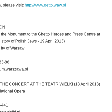
 please visit:
http://www.getto.waw.pl
English
ON
he Monument to the Ghetto Heroes and Press Centre at
tory of Polish Jews - 19 April 2013)
ity of Warsaw
33-86
um.warszawa.pl
E CONCERT AT THE TEATR WIELKI (18 April 2013)
National Opera
-441