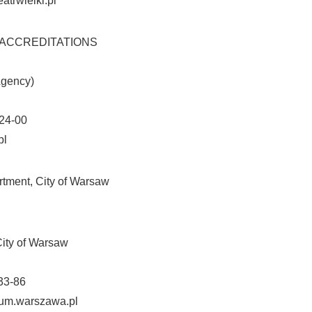
atrwielki.pl
ACCREDITATIONS
gency)
24-00
pl
ment, City of Warsaw
ity of Warsaw
33-86
um.warszawa.pl