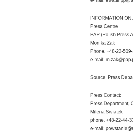
e-mail: ewa.filipp@te
INFORMATION ON 
Press Centre
PAP (Polish Press A
Monika Zak
Phone. +48-22-509-
e-mail: m.zak@pap.
Source: Press Depart
Press Contact:
Press Department, C
Milena Swiatek
phone. +48-22-44-3
e-mail: powstanie@