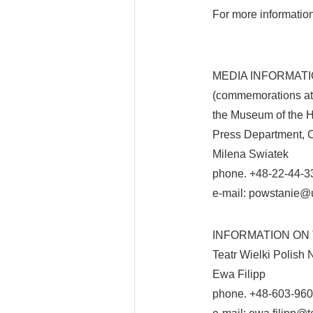
For more information,
MEDIA INFORMATI
(commemorations at t
the Museum of the His
Press Department, C
Milena Swiatek
phone. +48-22-44-3
e-mail: powstanie@
INFORMATION ON TH
Teatr Wielki Polish 
Ewa Filipp
phone. +48-603-960