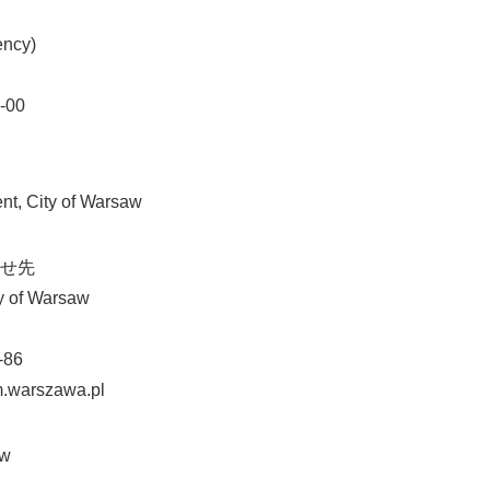
ency)
-00
, City of Warsaw
せ先
y of Warsaw
-86
.warszawa.pl
aw