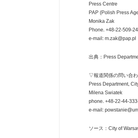
Press Centre
PAP (Polish Press Ag
Monika Zak
Phone. +48-22-509-24
e-mail: m.zak@pap.pl
出典：Press Department
▽報道関係の問い合わ
Press Department, Cit
Milena Swiatek
phone. +48-22-44-333
e-mail: powstanie@um
ソース：City of Wars