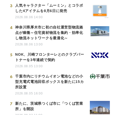
3
人気キャラクター「ムーミン」とコラボ
した4アイテムを8月6日に発売
2026.08.06 14:00
4
神奈川県厚木市に初の自社運営型物流拠
点が稼働～住宅資材物流を集約・効率化
し物流ネットワークを最適化～
2026.08.06 13:00
5
NOK、川崎フロンターレとのクラブパー
トナーを3年連続で契約
2026.08.05 13:00
6
千葉市内にリチウムイオン電池などの小
型充電式電池回収ボックスを新たに15カ
所設置
2026.08.05 16:00
7
新たに、茨城県つくば市に「つくば営業
所」を開設