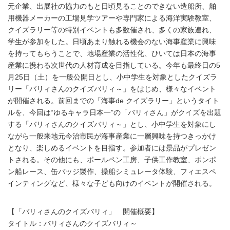
元企業、出展社の協力のもと日頃見ることのできない造船所、舶
用機器メーカーの工場見学ツアーや専門家による海洋実験教室、
クイズラリー等の特別イベントも多数催され、多くの家族連れ、
学生が参加をした。日頃あまり触れる機会のない海事産業に興味
を持ってもらうことで、地場産業の活性化、ひいては日本の海事
産業に携わる次世代の人材育成を目指している。今年も最終日の5
月25日（土）を一般公開日とし、小中学生を対象としたクイズラ
リー「バリィさんのクイズバリィ～」をはじめ、様々なイベント
が開催される。前回までの「海事de クイズラリー」というタイト
ルを、今回は“ゆるキャラ日本一”の「バリィさん」がクイズを出題
する「バリィさんのクイズバリィ～」とし、小中学生を対象にし
ながら一般来地元今治市民が海事産業に一層興味を持つきっかけ
となり、楽しめるイベントを目指す。参加者には景品がプレゼン
トされる。その他にも、ボールペン工房、子供工作教室、ポンポ
ン船レース、缶バッジ製作、操船シミュレータ体験、フィエスペ
インティングなど、様々な子ども向けのイベントが開催される。
【「バリィさんのクイズバリィ」 開催概要】
タイトル：バリィさんのクイズバリィ～