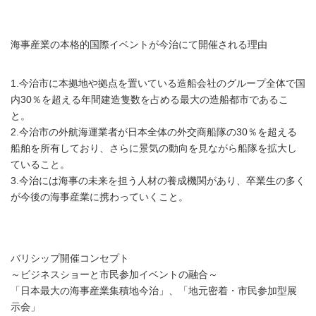
海事産業の本格的国際イベントが今治にて開催される理由
1.今治市に本拠地や拠点を置いている造船会社のグループ全体で国
内30％を超える年間建造隻数を占める最大の造船都市であるこ
と。
2.今治市の外航海運業者が日本全体の外交商船隊の30％を超える
船舶を所有しており、さらに景気の動向を見ながら船隊を拡大し
ていること。
3.今治には海事の未来を担う人材の養成機関があり、卒業生の多く
が今後の海事産業に携わっていくこと。
バリシップ開催コンセプト
～ビジネスショーと市民参加イベントの融合～
「日本最大の海事産業集積地今治」、「地元密着・市民参加型展
示会」