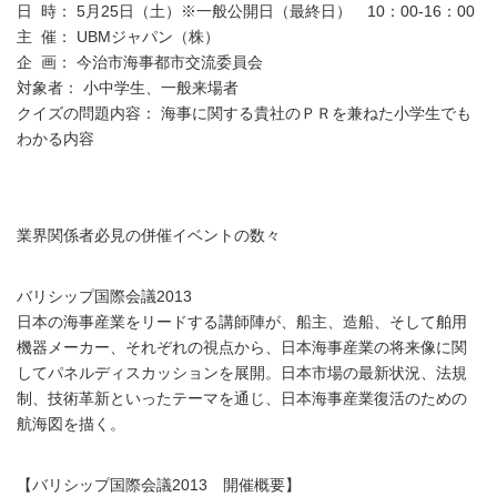
日 時： 5月25日（土）※一般公開日（最終日） 10：00-16：00
主 催： UBMジャパン（株）
企 画： 今治市海事都市交流委員会
対象者： 小中学生、一般来場者
クイズの問題内容： 海事に関する貴社のＰＲを兼ねた小学生でも
わかる内容
業界関係者必見の併催イベントの数々
バリシップ国際会議2013
日本の海事産業をリードする講師陣が、船主、造船、そして舶用
機器メーカー、それぞれの視点から、日本海事産業の将来像に関
してパネルディスカッションを展開。日本市場の最新状況、法規
制、技術革新といったテーマを通じ、日本海事産業復活のための
航海図を描く。
【バリシップ国際会議2013 開催概要】