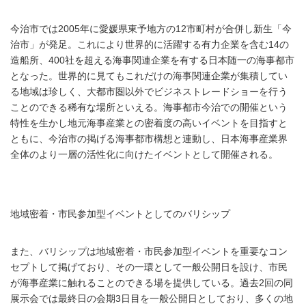
今治市では2005年に愛媛県東予地方の12市町村が合併し新生「今
治市」が発足。これにより世界的に活躍する有力企業を含む14の
造船所、400社を超える海事関連企業を有する日本随一の海事都市
となった。世界的に見てもこれだけの海事関連企業が集積してい
る地域は珍しく、大都市圏以外でビジネストレードショーを行う
ことのできる稀有な場所といえる。海事都市今治での開催という
特性を生かし地元海事産業との密着度の高いイベントを目指すと
ともに、今治市の掲げる海事都市構想と連動し、日本海事産業界
全体のより一層の活性化に向けたイベントとして開催される。
地域密着・市民参加型イベントとしてのバリシップ
また、バリシップは地域密着・市民参加型イベントを重要なコン
セプトして掲げており、その一環として一般公開日を設け、市民
が海事産業に触れることのできる場を提供している。過去2回の同
展示会では最終日の会期3日目を一般公開日としており、多くの地