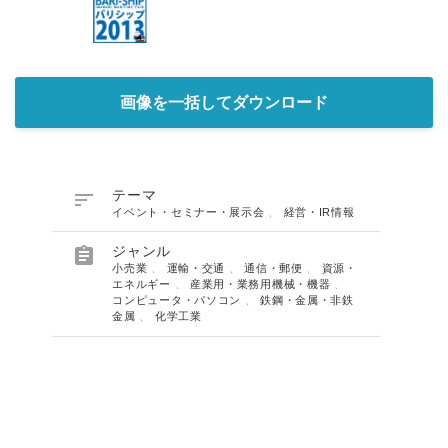
画像を一括してダウンロード

テーマ
イベント・セミナー・展示会
、
経営・IR情報

ジャンル
小売業
、
運輸・交通
、
通信・郵便
、
資源・
エネルギー
、
産業用・業務用機械・機器
、
コンピュータ・パソコン
、
鉄鋼・金属・非鉄
金属
、
化学工業