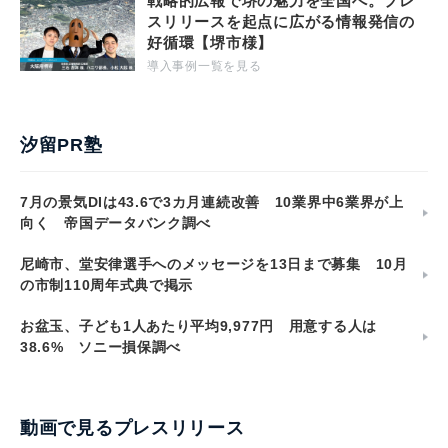
戦略的広報で堺の魅力を全国へ。プレ
スリリースを起点に広がる情報発信の
好循環【堺市様】
導入事例一覧を見る
汐留PR塾
7月の景気DIは43.6で3カ月連続改善 10業界中6業界が上
向く 帝国データバンク調べ
尼崎市、堂安律選手へのメッセージを13日まで募集 10月
の市制110周年式典で掲示
お盆玉、子ども1人あたり平均9,977円 用意する人は
38.6% ソニー損保調べ
動画で見るプレスリリース