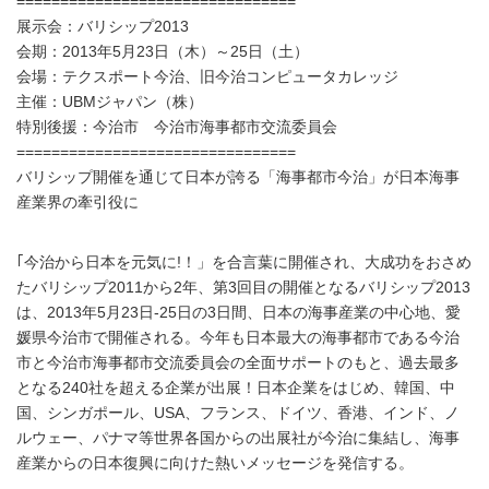
================================
展示会：バリシップ2013
会期：2013年5月23日（木）～25日（土）
会場：テクスポート今治、旧今治コンピュータカレッジ
主催：UBMジャパン（株）
特別後援：今治市 今治市海事都市交流委員会
================================
バリシップ開催を通じて日本が誇る「海事都市今治」が日本海事
産業界の牽引役に
｢今治から日本を元気に!！」を合言葉に開催され、大成功をおさめ
たバリシップ2011から2年、第3回目の開催となるバリシップ2013
は、2013年5月23日-25日の3日間、日本の海事産業の中心地、愛
媛県今治市で開催される。今年も日本最大の海事都市である今治
市と今治市海事都市交流委員会の全面サポートのもと、過去最多
となる240社を超える企業が出展！日本企業をはじめ、韓国、中
国、シンガポール、USA、フランス、ドイツ、香港、インド、ノ
ルウェー、パナマ等世界各国からの出展社が今治に集結し、海事
産業からの日本復興に向けた熱いメッセージを発信する。