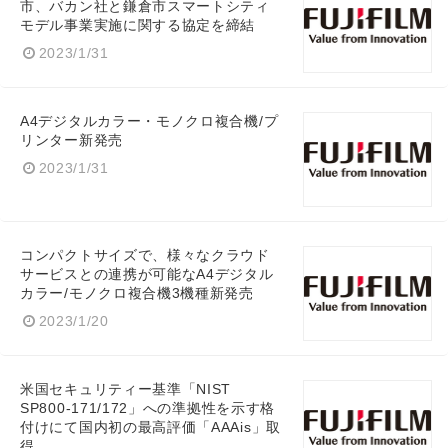
市、バカン社と鎌倉市スマートシティ
モデル事業実施に関する協定を締結
2023/1/31
A4デジタルカラー・モノクロ複合機/プ
リンター新発売
2023/1/31
コンパクトサイズで、様々なクラウド
サービスとの連携が可能なA4デジタル
カラー/モノクロ複合機3機種新発売
2023/1/20
Japanese
米国セキュリティー基準「NIST
SP800-171/172」への準拠性を示す格
付けにて国内初の最高評価「AAAis」取
得