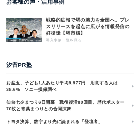
お客様の声・活用事例
戦略的広報で堺の魅力を全国へ。プレ
スリリースを起点に広がる情報発信の
好循環【堺市様】
導入事例一覧を見る
汐留PR塾
お盆玉、子ども1人あたり平均9,977円 用意する人は
38.6% ソニー損保調べ
仙台七夕まつり6日開幕 戦後復活80回目、歴代ポスター
70枚と青葉まつりとの合同演舞
トヨタ決算、数字より先に読まれる「登壇者」