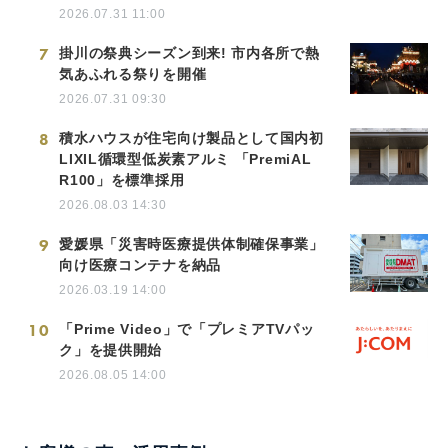
2026.07.31 11:00
7
掛川の祭典シーズン到来! 市内各所で熱
気あふれる祭りを開催
2026.07.31 09:30
8
積水ハウスが住宅向け製品として国内初
LIXIL循環型低炭素アルミ 「PremiAL
R100」を標準採用
2026.08.03 14:30
9
愛媛県「災害時医療提供体制確保事業」
向け医療コンテナを納品
2026.03.19 14:00
10
「Prime Video」で「プレミアTVパッ
ク」を提供開始
2026.08.05 14:00