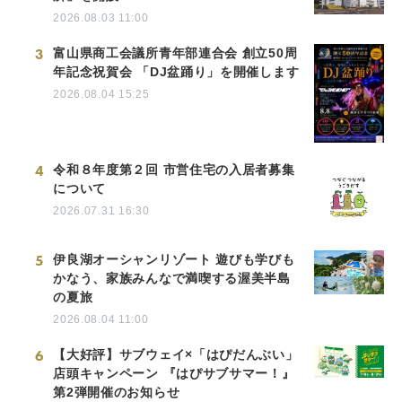
2026.08.03 11:00
3
富山県商工会議所青年部連合会 創立50周
年記念祝賀会 「DJ盆踊り」を開催します
2026.08.04 15:25
4
令和８年度第２回 市営住宅の入居者募集
について
2026.07.31 16:30
5
伊良湖オーシャンリゾート 遊びも学びも
かなう、家族みんなで満喫する渥美半島
の夏旅
2026.08.04 11:00
6
【大好評】サブウェイ×「はぴだんぶい」
店頭キャンペーン 『はぴサブサマー！』
第2弾開催のお知らせ