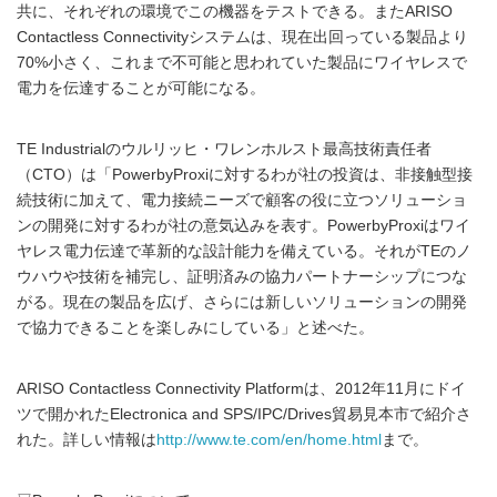
共に、それぞれの環境でこの機器をテストできる。またARISO
Contactless Connectivityシステムは、現在出回っている製品より
70%小さく、これまで不可能と思われていた製品にワイヤレスで
電力を伝達することが可能になる。
TE Industrialのウルリッヒ・ワレンホルスト最高技術責任者
（CTO）は「PowerbyProxiに対するわが社の投資は、非接触型接
続技術に加えて、電力接続ニーズで顧客の役に立つソリューショ
ンの開発に対するわが社の意気込みを表す。PowerbyProxiはワイ
ヤレス電力伝達で革新的な設計能力を備えている。それがTEのノ
ウハウや技術を補完し、証明済みの協力パートナーシップにつな
がる。現在の製品を広げ、さらには新しいソリューションの開発
で協力できることを楽しみにしている」と述べた。
ARISO Contactless Connectivity Platformは、2012年11月にドイ
ツで開かれたElectronica and SPS/IPC/Drives貿易見本市で紹介さ
れた。詳しい情報は
http://www.te.com/en/home.html
まで。