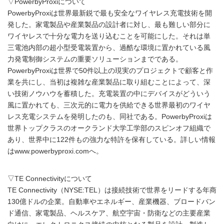
▽PowerbyProxiについて
PowerbyProxiは世界最新鋭で最も安全なワイヤレス充電技術を開
発した。家電製品や産業製品の設計者に対し、最も難しい部分に
ワイヤレスで十分な電力を送り込むことを可能にした。それは単
三電池内部の超小型受電装置から、過酷な環境に置かれている風
力発電制御システムの重要ソリューションまでである。
PowerbyProxiは世界で50件以上の現実のプロジェクトで顧客と作
業を共にし、当初は複雑な産業製品に取り組むことによって、深
い技術ノウハウを蓄積した。充電装置の中にデバイスがどういう
風に置かれても、三次元的に電力を供給できる世界最初のワイヤ
レス充電システムを発明したのも、同社である。PowerbyProxiは
世界トップクラスのオークランド大学工学部のスピンオフ組織で
あり、世界中に122件もの強力な特許を保有している。詳しい情報
はwww.powerbyproxi.comへ。
▽TE Connectivityについて
TE Connectivity（NYSE:TEL）は接続技術で世界をリードする年商
130億ドルの企業。自動車やエネルギー、産業機器、ブロードバン
ド通信、家電製品、ヘルスケア、航空宇宙・防衛などの主要産業