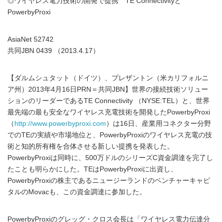
◎ワイヤレス電力技術の開発で提携 TE Connectivityと
PowerbyProxi
AsiaNet 52742
共同JBN 0439 （2013.4.17）
【ダルムシュタット（ドイツ）、プレザントン（米カリフォルニ
ア州）2013年4月16日PRN＝共同JBN】世界の接続技術ソリュー
ションのリーダーであるTE Connectivity （NYSE:TEL）と、世界
最先端の最も安全なワイヤレス充電技術を開発したPowerbyProxi
（
http://www.powerbyproxi.com
）は16日、産業用コネクター分野
でのTEの実績や市場地位と、PowerbyProxiのワイヤレス充電の技
術と知的所有権を合体させる新しい提携を発表した。
PowerbyProxiは同時に、500万ドルのシリーズC資金調達を完了し
たことも明らかにした。TEはPowerbyProxiに出資し、
PowerbyProxiの株主であるニュージーランドのベンチャーキャピ
タルのMovacも、この資金調達に参加した。
PowerbyProxiのグレッグ・クロス会長は「ワイヤレス電力伝達分