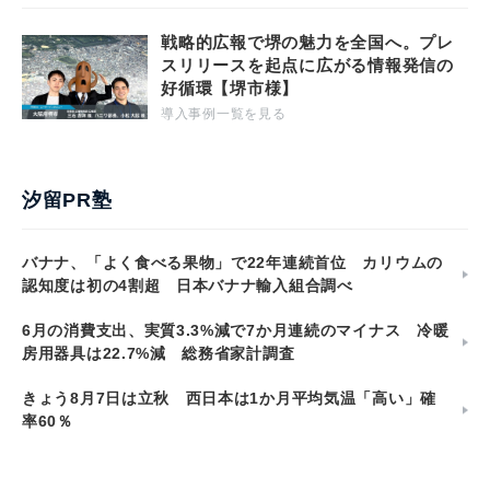
戦略的広報で堺の魅力を全国へ。プレ
スリリースを起点に広がる情報発信の
好循環【堺市様】
導入事例一覧を見る
汐留PR塾
バナナ、「よく食べる果物」で22年連続首位 カリウムの
認知度は初の4割超 日本バナナ輸入組合調べ
6月の消費支出、実質3.3%減で7か月連続のマイナス 冷暖
房用器具は22.7%減 総務省家計調査
きょう8月7日は立秋 西日本は1か月平均気温「高い」確
率60％