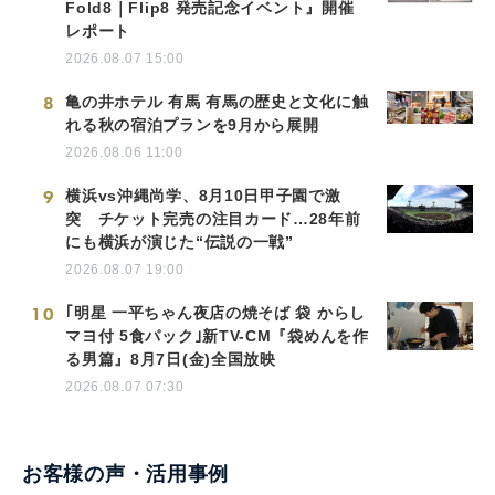
Fold8｜Flip8 発売記念イベント』開催
レポート
2026.08.07 15:00
8
亀の井ホテル 有馬 有馬の歴史と文化に触
れる秋の宿泊プランを9月から展開
2026.08.06 11:00
9
横浜vs沖縄尚学、8月10日甲子園で激
突 チケット完売の注目カード…28年前
にも横浜が演じた“伝説の一戦”
2026.08.07 19:00
10
｢明星 一平ちゃん夜店の焼そば 袋 からし
マヨ付 5食パック｣新TV-CM『袋めんを作
る男篇』8月7日(金)全国放映
2026.08.07 07:30
お客様の声・活用事例