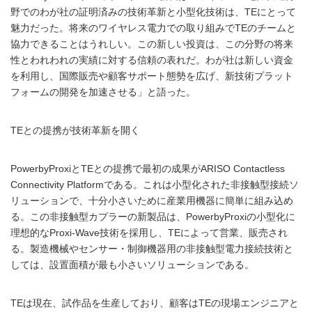
野でのわが社の証明済みの技術革新と小型化技術は、TEにとって
魅力だった。将来のワイヤレス電力での取り組みでTEのチームと
協力できることはうれしい。この新しい投資は、この分野の将来
性とわれわれの実績に対する信頼の表れだ。わが社は新しい資金
を利用し、国際販売や顧客サポート態勢を広げ、新技術プラット
フォームの開発を加速させる」と語った。
TEとの提携が技術革新を開く
PowerbyProxiとTEとの提携で最初の成果がARISO Contactless
Connectivity Platformである。これは小型化された非接触型接続ソ
リューションで、十分小さいために産業用機器に簡単に組み込め
る。この非接触型カプラーの新製品は、PowerbyProxiの小型化に
理想的なProxi-Wave技術を採用し、TEによって営業、販売され
る。製造機械やセンサー・制御機器用の非接触型電力接続技術と
しては、設置面積が最も小さいソリューションである。
TEは現在、試作品を生産しており、顧客はTEの現場エンジニアと