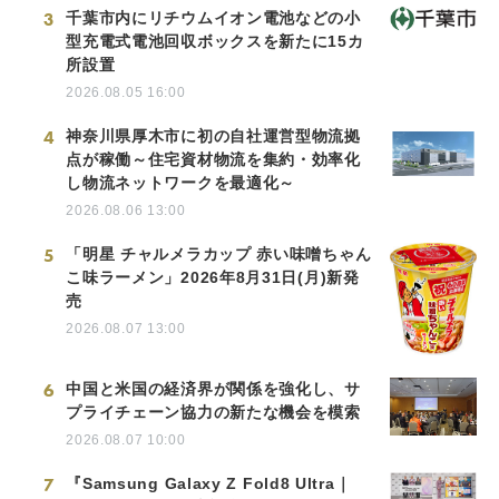
3
千葉市内にリチウムイオン電池などの小
型充電式電池回収ボックスを新たに15カ
所設置
2026.08.05 16:00
4
神奈川県厚木市に初の自社運営型物流拠
点が稼働～住宅資材物流を集約・効率化
し物流ネットワークを最適化～
2026.08.06 13:00
5
「明星 チャルメラカップ 赤い味噌ちゃん
こ味ラーメン」2026年8月31日(月)新発
売
2026.08.07 13:00
6
中国と米国の経済界が関係を強化し、サ
プライチェーン協力の新たな機会を模索
2026.08.07 10:00
7
『Samsung Galaxy Z Fold8 Ultra｜