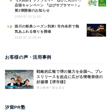
9
店頭キャンペーン 『はぴサブサマー！』
第2弾開催のお知らせ
2026.07.31 11:00
10
掛川の祭典シーズン到来! 市内各所で熱
気あふれる祭りを開催
2026.07.31 09:30
お客様の声・活用事例
戦略的広報で堺の魅力を全国へ。プレ
スリリースを起点に広がる情報発信の
好循環【堺市様】
導入事例一覧を見る
汐留PR塾