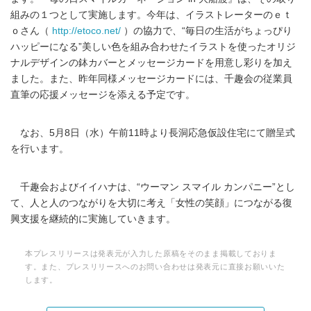
組みの１つとして実施します。今年は、イラストレーターのｅｔ
ｏさん（
http://etoco.net/
）の協力で、“毎日の生活がちょっぴり
ハッピーになる”美しい色を組み合わせたイラストを使ったオリジ
ナルデザインの鉢カバーとメッセージカードを用意し彩りを加え
ました。また、昨年同様メッセージカードには、千趣会の従業員
直筆の応援メッセージを添える予定です。
なお、5月8日（水）午前11時より長洞応急仮設住宅にて贈呈式
を行います。
千趣会およびイイハナは、“ウーマン スマイル カンパニー”とし
て、人と人のつながりを大切に考え「女性の笑顔」につながる復
興支援を継続的に実施していきます。
本プレスリリースは発表元が入力した原稿をそのまま掲載しておりま
す。また、プレスリリースへのお問い合わせは発表元に直接お願いいた
します。