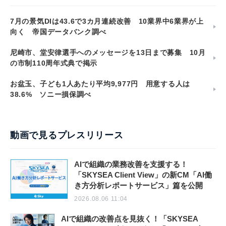
7月の景気DIは43.6で3カ月連続改善 10業界中6業界が上
向く 帝国データバンク調べ
尼崎市、堂安律選手へのメッセージを13日まで募集 10月
の市制110周年式典で掲示
お盆玉、子ども1人あたり平均9,977円 用意する人は
38.6% ソニー損保調べ
動画で見るプレスリリース
AIで組織の業務改善を支援する！
「SKYSEA Client View」の新CM「AI働
き方分析レポートサービス」篇を公開
2026.08.06 11:04
AIで組織の改善点を見抜く！「SKYSEA