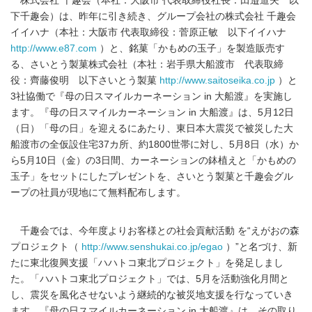
株式会社 千趣会（本社：大阪市 代表取締役社長：田邉道夫 以
下千趣会）は、昨年に引き続き、グループ会社の株式会社 千趣会
イイハナ（本社：大阪市 代表取締役：菅原正敏 以下イイハナ
http://www.e87.com
）と、銘菓「かもめの玉子」を製造販売す
る、さいとう製菓株式会社（本社：岩手県大船渡市 代表取締
役：齊藤俊明 以下さいとう製菓
http://www.saitoseika.co.jp
）と
3社協働で『母の日スマイルカーネーション in 大船渡』を実施し
ます。『母の日スマイルカーネーション in 大船渡』は、5月12日
（日）「母の日」を迎えるにあたり、東日本大震災で被災した大
船渡市の全仮設住宅37カ所、約1800世帯に対し、5月8日（水）か
ら5月10日（金）の3日間、カーネーションの鉢植えと「かもめの
玉子」をセットにしたプレゼントを、さいとう製菓と千趣会グル
ープの社員が現地にて無料配布します。
千趣会では、今年度よりお客様との社会貢献活動 を“えがおの森
プロジェクト（
http://www.senshukai.co.jp/egao
）”と名づけ、新
たに東北復興支援「ハハトコ東北プロジェクト」を発足しまし
た。「ハハトコ東北プロジェクト」では、5月を活動強化月間と
し、震災を風化させないよう継続的な被災地支援を行なっていき
ます。『母の日スマイルカーネーション in 大船渡』は、その取り