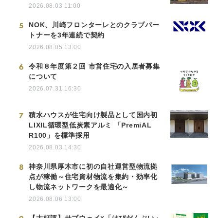
2026.08.03 11:00
5
NOK、川崎フロンターレとのクラブパー
トナーを3年連続で契約
2026.08.05 13:00
6
令和８年度第２回 市営住宅の入居者募集
について
2026.07.31 16:30
7
積水ハウスが住宅向け製品として国内初
LIXIL循環型低炭素アルミ 「PremiAL
R100」を標準採用
2026.08.03 14:30
8
神奈川県厚木市に初の自社運営型物流拠
点が稼働～住宅資材物流を集約・効率化
し物流ネットワークを最適化～
2026.08.06 13:00
【大好評】サブウェイ×「はぴだんぶい」