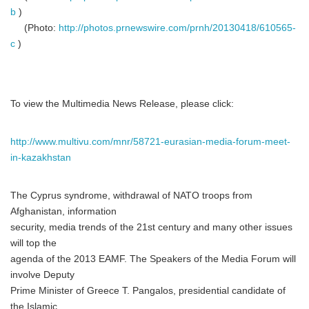
b
)
(Photo:
http://photos.prnewswire.com/prnh/20130418/610565-
c
)
To view the Multimedia News Release, please click:
http://www.multivu.com/mnr/58721-eurasian-media-forum-meet-
in-kazakhstan
The Cyprus syndrome, withdrawal of NATO troops from
Afghanistan, information
security, media trends of the 21st century and many other issues
will top the
agenda of the 2013 EAMF. The Speakers of the Media Forum will
involve Deputy
Prime Minister of Greece T. Pangalos, presidential candidate of
the Islamic