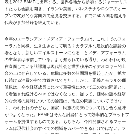
表も2012 EAMFに出席する。世界各地から参加するジャーナリス
トたちも会議を開き、イランや英国、パレスチナやロシアのオー
プンで友好的な雰囲気で意見を交換する。すでに50カ国を超える
代表が参加登録を終えている。
今年のユーラシアン・メディア・フォーラムは、これまでのフォ
ーラムと同様、生き生きとして明るくカラフルな建設的な議論の
場となり、新しいマイルストーンになる、とメディアフォーラム
の主宰者は確信している。よく知られている通り、われわれが現
在直面している諸課題は現代社会と世界秩序のイデオロギー的土
台の上に存在している。危機は多数の諸問題を提起したが、拡大
し続ける消費の中で放置されてきた。しかし、正義とモラルの価
値観は、今や経済成長に比べて重要性において二の次の問題とし
て看過され続けるべきではなくなった。従って、価格の話や経済
的な余裕の意味についての論議は、現在の問題についてではな
く、われわれの子ども、国家、民族の将来について話し合う意味
がつよくなった。EAMFはそんな討論にとって効率的なプラットフ
ォームを提供するものである。もちろん、今回開催されるフォー
ラムは現代社会のすべての領域をカバーできるわけではない。フ