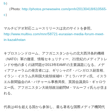
b
）
（Photo:
http://photos.prnewswire.com/prnh/20130418/610565-
c
）
マルチビデオ対応ニュースリリースは次のサイトを参照。
http://www.multivu.com/mnr/58721-eurasian-media-forum-meet-
in-kazakhstan
キプロスシンドローム、アフガニスタンからの北大西洋条約機構
（NATO）軍の撤退、情報セキュリティー、21世紀のメディアトレ
ンドや他の多くの諸問題が2013年EAMFの主要議題になる。メデ
ィアフォーラムの発言者には、ギリシャのT・パンガロス副首相、
イラン・イスラム共和国大統領候補H・アミラハマディ氏、イスラ
エル新聞協会のA・バチャール事務局長、英国会議員G・ギャロウ
エー氏、アフガニスタン大統領政治顧問M・マルーフィ氏らが含ま
れる。
代表は40を超える国から参加し、最も著名な国際メディア機関代