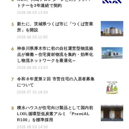
トナーを3年連続で契約
2026.08.05 13:00
5
新たに、茨城県つくば市に「つくば営業
所」を開設
2026.08.03 11:00
6
神奈川県厚木市に初の自社運営型物流拠
点が稼働～住宅資材物流を集約・効率化
し物流ネットワークを最適化～
2026.08.06 13:00
7
令和８年度第２回 市営住宅の入居者募集
について
2026.07.31 16:30
8
積水ハウスが住宅向け製品として国内初
LIXIL循環型低炭素アルミ 「PremiAL
R100」を標準採用
2026.08.03 14:30