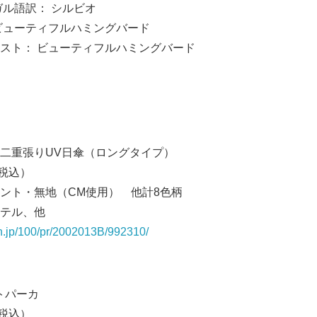
： シルビオ
ティフルハミングバード
 ビューティフルハミングバード
】
二重張りUV日傘（ロングタイプ）
（税込）
ント・無地（CM使用） 他計8色柄
Japanese
テル、他
n.jp/100/pr/2002013B/992310/
トパーカ
（税込）