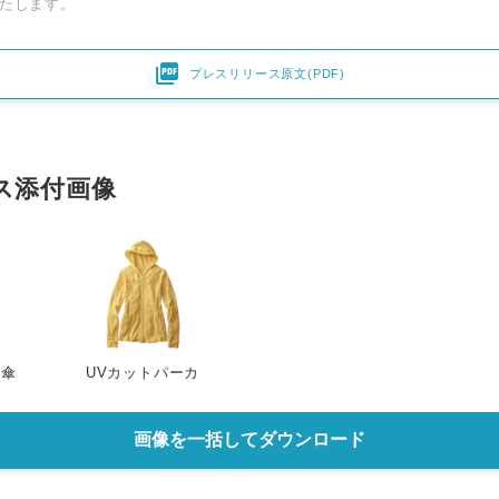
たします。

プレスリリース原文(PDF)
ス添付画像
日傘
UVカットパーカ
画像を一括してダウンロード