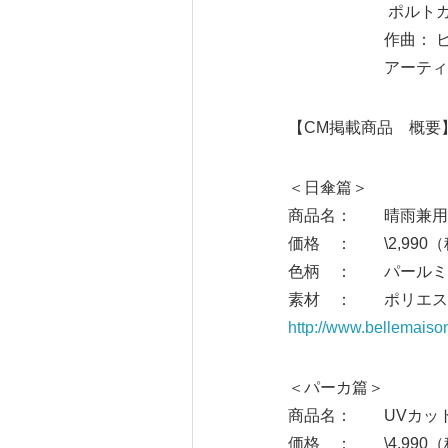
ポルトガル語訳
作曲： ビュー
アーティスト：
【CM掲載商品 概要
＜日傘篇＞
商品名： 晴雨兼用
価格 ： \2,990
色柄 ： パールミ
素材 ： ポリエス
http://www.bellemaiso
＜パーカ篇＞
商品名： UVカッ
価格 ： \4,990