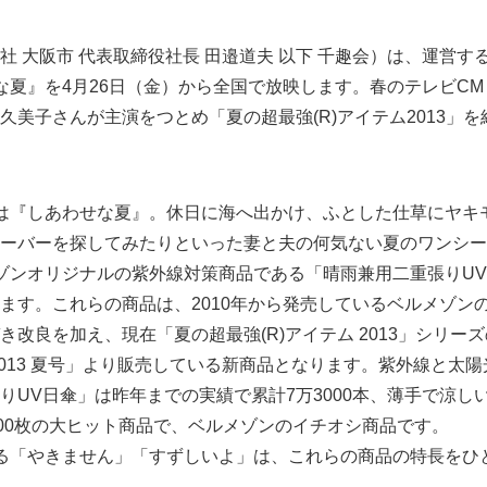
 大阪市 代表取締役社長 田邉道夫 以下 千趣会）は、運営する
な夏』を4月26日（金）から全国で放映します。春のテレビC
久美子さんが主演をつとめ「夏の超最強(R)アイテム2013」
は『しあわせな夏』。休日に海へ出かけ、ふとした仕草にヤキ
ーバーを探してみたりといった妻と夫の何気ない夏のワンシー
ゾンオリジナルの紫外線対策商品である「晴雨兼用二重張りUV
ます。これらの商品は、2010年から発売しているベルメゾン
き改良を加え、現在「夏の超最強(R)アイテム 2013」シリー
2013 夏号」より販売している新商品となります。紫外線と太陽
りUV日傘」は昨年までの実績で累計7万3000本、薄手で涼し
000枚の大ヒット商品で、ベルメゾンのイチオシ商品です。
る「やきません」「すずしいよ」は、これらの商品の特長をひ