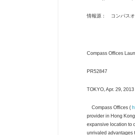
情報源： コンパスオ
Compass Offices Laun
PR52847
TOKYO, Apr. 29, 201
Compass Offices (
h
provider in Hong Kong,
expansive location to 
unrivaled advantages t