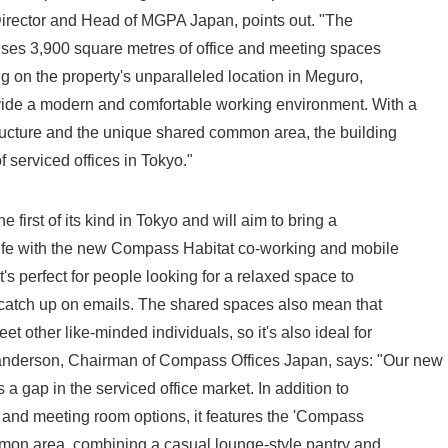
rector and Head of MGPA Japan, points out. "The
English
ises 3,900 square metres of office and meeting spaces
ng on the property's unparalleled location in Meguro,
ide a modern and comfortable working environment. With a
structure and the unique shared common area, the building
 serviced offices in Tokyo."
 first of its kind in Tokyo and will aim to bring a
life with the new Compass Habitat co-working and mobile
's perfect for people looking for a relaxed space to
 catch up on emails. The shared spaces also mean that
et other like-minded individuals, so it's also ideal for
anderson, Chairman of Compass Offices Japan, says: "Our new
lls a gap in the serviced office market. In addition to
ce and meeting room options, it features the 'Compass
mmon area, combining a casual lounge-style pantry and