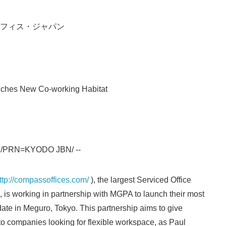
フィス・ジャパン
ches New Co-working Habitat
Japanese
3 /PRN=KYODO JBN/ --
ttp://compassoffices.com/
), the largest Serviced Office
 is working in partnership with MGPA to launch their most
date in Meguro, Tokyo. This partnership aims to give
o companies looking for flexible workspace, as Paul