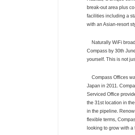
break-out area plus co
facilities including a s
with an Asian-resort st
Naturally WiFi broadba
Compass by 30th June y
yourself. This is not ju
Compass Offices was 
Japan in 2011. Compas
Serviced Office provid
the 31st location in t
in the pipeline. Renown
flexible terms, Compass
looking to grow with a 