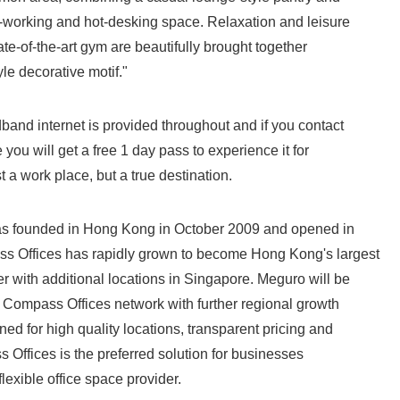
-working and hot-desking space. Relaxation and leisure
tate-of-the-art gym are beautifully brought together
yle decorative motif."
nd internet is provided throughout and if you contact
ou will get a free 1 day pass to experience it for
st a work place, but a true destination.
founded in Hong Kong in October 2009 and opened in
s Offices has rapidly grown to become Hong Kong's largest
er with additional locations in Singapore. Meguro will be
he Compass Offices network with further regional growth
ed for high quality locations, transparent pricing and
 Offices is the preferred solution for businesses
flexible office space provider.