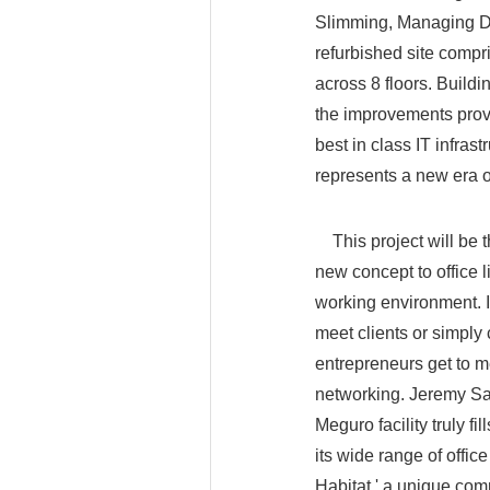
Slimming, Managing Di
refurbished site compr
across 8 floors. Buildi
the improvements prov
best in class IT infra
represents a new era of
This project will be the
new concept to office 
working environment. It
meet clients or simply
entrepreneurs get to me
networking. Jeremy S
Meguro facility truly fi
its wide range of offi
Habitat,' a unique co