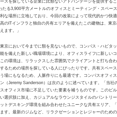
ースを探している企業に比類ないアドバンテージを提供するこ
わたる3,900平方メートルのオフィスとミーティング・スペー
利な場所に立地しており、今回の改装によって現代的かつ快適
高のITインフラと独自の共有エリアを備えたこの建物は、東
えます。」
東京において今までに類を見ないもので、コンパス・ハビタッ
能を備えた新しい職場環境により、オフィスライフに新しいコ
この環境は、リラックスした雰囲気でクライアントと打ち合わ
するための場所を探している人にぴったりです。共有スペース
う場にもなるため、人脈作りにも最適です。コンパスオフィス
（Jeremy Sanderson）は次のように述べています。「当
スオフィス市場に不足していた要素を補うものです。このビル
い選択肢に加え、カジュアルなラウンジスタイルのパントリー
ットデスキング環境を組み合わせたユニークな共有エリア、「
ます。最新のジムなど、リラクゼーションとレジャーのための