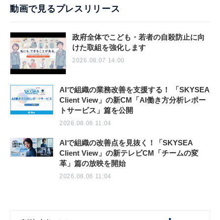
動画で見るプレスリリース
政府全体でこども・若者の自殺防止に向
けた取組を強化します
2026.08.07 14:00
AIで組織の業務改善を支援する！ 「SKYSEA
Client View」の新CM「AI働き方分析レポー
トサービス」篇を公開
2026.08.06 11:04
AIで組織の改善点を見抜く！「SKYSEA
Client View」の新テレビCM「チームの変
革」篇の放映を開始
2026.08.06 11:04