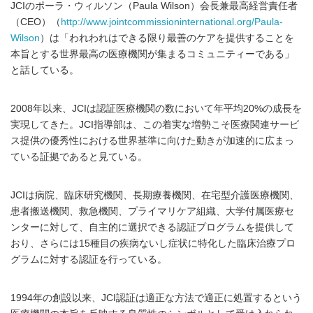
JCIのポーラ・ウィルソン（Paula Wilson）会長兼最高経営責任者
（CEO）（
http://www.jointcommissioninternational.org/Paula-
Wilson
）は「われわれはできる限り最善のケアを提供することを
本旨とする世界最高の医療機関が集まるコミュニティーである」
と話している。
2008年以来、JCIは認証医療機関の数において年平均20%の成長を
実現してきた。JCI指導部は、この着実な増勢こそ医療関連サービ
ス提供の優秀性における世界基準に向けた動きが加速的に広まっ
ている証拠であると見ている。
JCIは病院、臨床研究機関、長期療養機関、在宅型介護医療機関、
患者搬送機関、救急機関、プライマリケア組織、大学付属医療セ
ンターに対して、自主的に選択できる認証プログラムを提供して
おり、さらには15種目の疾病ないし症状に特化した臨床治療プロ
グラムに対する認証を行っている。
1994年の創設以来、JCI認証は適正な方法で適正に処置するという