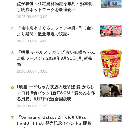
点が稼働～住宅資材物流を集約・効率化
し物流ネットワークを最適化～
2026.08.06 13:00
4
「地中海本まぐろ」フェア-8月7日（金）
より期間・数量限定で販売-
2026.08.04 14:00
5
「明星 チャルメラカップ 赤い味噌ちゃん
こ味ラーメン」2026年8月31日(月)新発
売
2026.08.07 13:00
6
｢明星 一平ちゃん夜店の焼そば 袋 からし
マヨ付 5食パック｣新TV-CM『袋めんを作
る男篇』8月7日(金)全国放映
2026.08.07 07:30
7
『Samsung Galaxy Z Fold8 Ultra｜
Fold8｜Flip8 発売記念イベント』開催