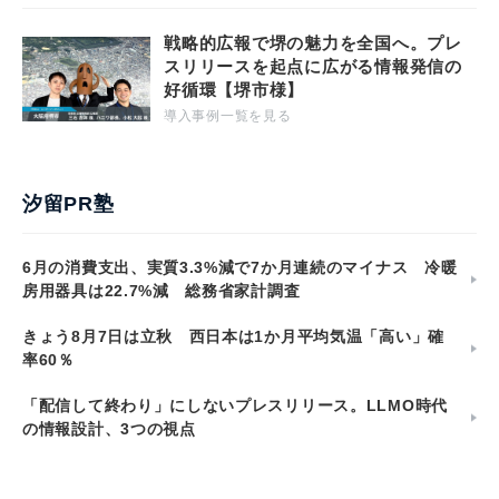
戦略的広報で堺の魅力を全国へ。プレ
スリリースを起点に広がる情報発信の
好循環【堺市様】
導入事例一覧を見る
汐留PR塾
6月の消費支出、実質3.3%減で7か月連続のマイナス 冷暖
房用器具は22.7%減 総務省家計調査
きょう8月7日は立秋 西日本は1か月平均気温「高い」確
率60％
「配信して終わり」にしないプレスリリース。LLMO時代
の情報設計、3つの視点